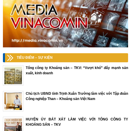
TIÊU ĐIỂM – SỰ KIỆN
Tổng công ty Khoáng sản – TKV: “Vượt khó” đẩy mạnh sản
xuất, kinh doanh
Chủ tịch UBND tỉnh Trịnh Xuân Trường làm việc với Tập đoàn
Công nghiệp Than – Khoáng sản Việt Nam
HUYỆN ỦY BÁT XÁT LÀM VIỆC VỚI TỔNG CÔNG TY
KHOÁNG SẢN – TKV