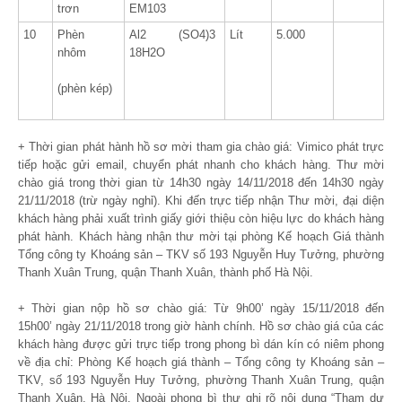
trơn
EM103
10
Phèn
Al2 (SO4)3
Lít
5.000
nhôm
18H2O
(phèn kép)
+ Thời gian phát hành hồ sơ mời tham gia chào giá: Vimico phát trực
tiếp hoặc gửi email, chuyển phát nhanh cho khách hàng. Thư mời
chào giá trong thời gian từ 14h30 ngày 14/11/2018 đến 14h30 ngày
21/11/2018 (trừ ngày nghỉ). Khi đến trực tiếp nhận Thư mời, đại diện
khách hàng phải xuất trình giấy giới thiệu còn hiệu lực do khách hàng
phát hành. Khách hàng nhận thư mời tại phòng Kế hoạch Giá thành
Tổng công ty Khoáng sản – TKV số 193 Nguyễn Huy Tưởng, phường
Thanh Xuân Trung, quận Thanh Xuân, thành phố Hà Nội.
+ Thời gian nộp hồ sơ chào giá: Từ 9h00’ ngày 15/11/2018 đến
15h00’ ngày 21/11/2018 trong giờ hành chính. Hồ sơ chào giá của các
khách hàng được gửi trực tiếp trong phong bì dán kín có niêm phong
về địa chỉ: Phòng Kế hoạch giá thành – Tổng công ty Khoáng sản –
TKV, số 193 Nguyễn Huy Tưởng, phường Thanh Xuân Trung, quận
Thanh Xuân, Hà Nội. Ngoài phong bì thư ghi rõ nội dung “Tham dự