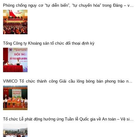
Phòng chống nguy cơ “tự diễn biến”, “tự chuyển hóa” trong Đảng – vấn
đề sống còn của Đảng và chế độ ta
Tổng Công ty Khoáng sản tổ chức đối thoại định kỳ
VIMICO Tổ chức thành công Giải cầu lông bóng bàn phong trào năm
2018
Tổ chức Lễ phát động hưởng ứng Tuần lễ Quốc gia về An toàn – Vệ sinh
lao động – Phòng chống cháy nổ lần thứ 18 năm 2016.