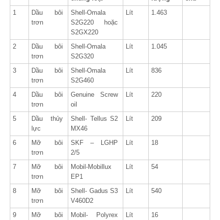
1
Dầu bôi
Shell-Omala
Lít
1.463
trơn
S2G220 hoặc
S2GX220
2
Dầu bôi
Shell-Omala
Lít
1.045
trơn
S2G320
3
Dầu bôi
Shell-Omala
Lít
836
trơn
S2G460
4
Dầu bôi
Genuine Screw
Lít
220
trơn
oil
5
Dầu thủy
Shell- Tellus S2
Lít
209
lực
MX46
6
Mỡ bôi
SKF – LGHP
Lít
18
trơn
2/5
7
Mỡ bôi
Mobil-Mobillux
Lít
54
trơn
EP1
8
Mỡ bôi
Shell- Gadus S3
Lít
540
trơn
V460D2
9
Mỡ bôi
Mobil- Polyrex
Lít
16