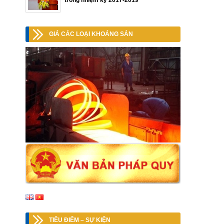
trong nhiệm kỳ 2017-2019
GIÁ CÁC LOẠI KHOÁNG SẢN
TIÊU ĐIỂM – SỰ KIỆN