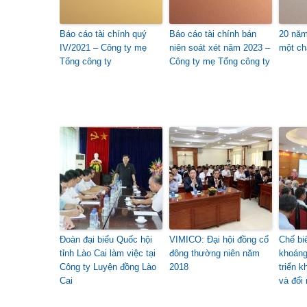
Báo cáo tài chính quý
Báo cáo tài chính bán
20 năm
IV/2021 – Công ty mẹ
niên soát xét năm 2023 –
một c
Tổng công ty
Công ty mẹ Tổng công ty
Đoàn đại biểu Quốc hội
VIMICO: Đại hội đồng cổ
Chế bi
tỉnh Lào Cai làm việc tại
đông thường niên năm
khoáng
Công ty Luyện đồng Lào
2018
triển 
Cai
và đổi