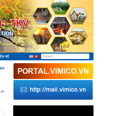
IÊN HỆ
năm
Lào
Trình
chơi
Video