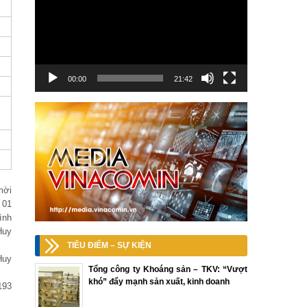
00:00
21:42
mời
 01
ình
Huy
TIÊU ĐIỂM – SỰ KIỆN
Huy
Tổng công ty Khoáng sản – TKV: “Vượt
khó” đẩy mạnh sản xuất, kinh doanh
193