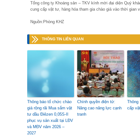
Tổng công ty Khoáng sản – TKV kính mời đại diện Quý khá
cung cấp vật tư, hàng hóa tham gia chào giá vào thời gian v
Nguồn:Phòng KHZ
THÔNG TIN LIÊN QUAN
Thông báo tổ chức chào
Chính quyền điện tử:
Thông 
giá rộng rãi Mua sắm vật
Nâng cao năng lực cạnh
cấp vậ
tư dầu Điêzen 0,05S-II
tranh
phục vụ sản xuất tại LĐV
và MĐV năm 2026 –
2027