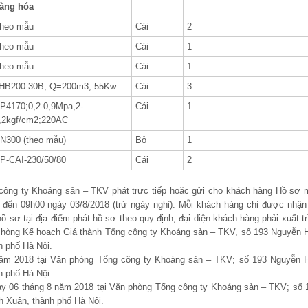
àng hóa
heo mẫu
Cái
2
heo mẫu
Cái
1
heo mẫu
Cái
1
HB200-30B; Q=200m3; 55Kw
Cái
3
P4170;0,2-0,9Mpa,2-
Cái
1
,2kgf/cm2;220AC
N300 (theo mẫu)
Bộ
1
P-CAI-230/50/80
Cái
2
 công ty Khoáng sản – TKV phát trực tiếp hoặc gửi cho khách hàng Hồ sơ 
 đến 09
h
00 ngày 03/8/2018 (trừ ngày nghỉ). Mỗi khách hàng chỉ được nhận
ồ sơ tại địa điểm phát hồ sơ theo quy định, đại diện khách hàng phải xuất tr
i Phòng Kế hoạch Giá thành Tổng công ty Khoáng sản – TKV, số 193 Nguyễn 
 phố Hà Nội.
năm 2018 tại Văn phòng Tổng công ty Khoáng sản – TKV; số 193 Nguyễn 
 phố Hà Nội.
ày 06 tháng 8 năm 2018 tại Văn phòng Tổng công ty Khoáng sản – TKV; số 
 Xuân, thành phố Hà Nội.