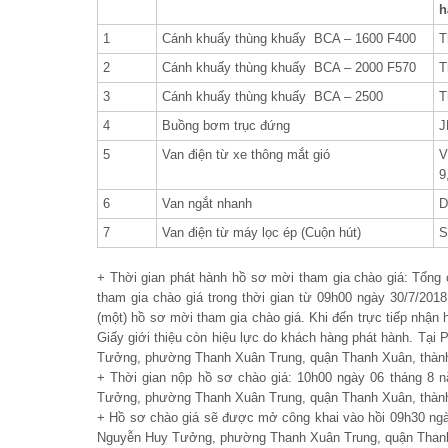
h
1
Cánh khuấy thùng khuấy BCA – 1600 F400
T
2
Cánh khuấy thùng khuấy BCA – 2000 F570
T
3
Cánh khuấy thùng khuấy BCA – 2500
T
4
Buồng bơm trục đứng
J
5
Van điện từ xe thông mắt gió
V
9
6
Van ngắt nhanh
D
7
Van điện từ máy lọc ép (Cuộn hút)
S
+ Thời gian phát hành hồ sơ mời tham gia chào giá: Tổng
tham gia chào giá trong thời gian từ 09
h
00 ngày 30/7/2018
(một) hồ sơ mời tham gia chào giá. Khi đến trực tiếp nhận h
Giấy giới thiệu còn hiệu lực do khách hàng phát hành. Tạ
Tưởng, phường Thanh Xuân Trung, quận Thanh Xuân, thành
+ Thời gian nộp hồ sơ chào giá: 10
h
00 ngày 06 tháng 8 
Tưởng, phường Thanh Xuân Trung, quận Thanh Xuân, thành
+ Hồ sơ chào giá sẽ được mở công khai vào hồi 09
h
30 ng
Nguyễn Huy Tưởng, phường Thanh Xuân Trung, quận Thanh