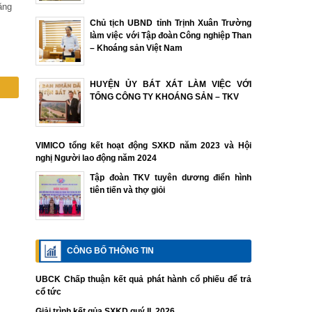
ăng
Chủ tịch UBND tỉnh Trịnh Xuân Trường
làm việc với Tập đoàn Công nghiệp Than
– Khoáng sản Việt Nam
HUYỆN ỦY BÁT XÁT LÀM VIỆC VỚI
TỔNG CÔNG TY KHOÁNG SẢN – TKV
VIMICO tổng kết hoạt động SXKD năm 2023 và Hội
nghị Người lao động năm 2024
Tập đoàn TKV tuyên dương điển hình
tiên tiến và thợ giỏi
CÔNG BỐ THÔNG TIN
UBCK Chấp thuận kết quả phát hành cổ phiếu để trả
cổ tức
Giải trình kết qủa SXKD quý II. 2026