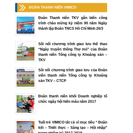
ĐOÀN THANH NIÊN VIMICO
Đoàn Thanh niên TKV gắn biển công
trình chào mừng kỷ niệm 90 năm Ngày
thành lập Đoàn TNCS Hồ Chí Minh 26/3
Sôi nổi chương trình giao lưu thể thao
“Ngày truyền thống Thợ mỏ” của Đoàn
thanh niên Tổng công ty Khoáng sản –
TKV
Sôi nổi chương trình giao lưu của Đoàn
viên thanh niên Tổng công ty Khoáng
sản TKV – CTCP
Đoàn thanh niên khối Doanh nghiệp tổ
chức ngày hội hiến máu năm 2017
Tuổi trẻ VIMICO tất cả vì mục tiêu “ Đoàn
kết – Thiết thực – Sáng tạo – Hội nhập”