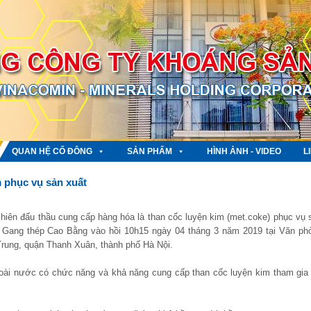
QUAN HỆ CỔ ĐÔNG
SẢN PHẨM
HÌNH ẢNH - VIDEO
L
 phục vụ sản xuất
ên đấu thầu cung cấp hàng hóa là than cốc luyện kim (met.coke) phục vụ 
Gang thép Cao Bằng vào hồi 10h15 ngày 04 tháng 3 năm 2019 tại Văn ph
ung, quận Thanh Xuân, thành phố Hà Nội.
oài nước có chức năng và khả năng cung cấp than cốc luyện kim tham gia