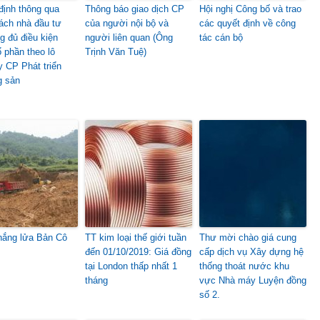
định thông qua
Thông báo giao dịch CP
Hội nghị Công bố và trao
ách nhà đầu tư
của người nội bộ và
các quyết định về công
g đủ điều kiện
người liên quan (Ông
tác cán bộ
 phần theo lô
Trịnh Văn Tuệ)
y CP Phát triển
g sản
nắng lửa Bản Cô
TT kim loại thế giới tuần
Thư mời chào giá cung
đến 01/10/2019: Giá đồng
cấp dịch vụ Xây dựng hệ
tại London thấp nhất 1
thống thoát nước khu
tháng
vực Nhà máy Luyện đồng
số 2.