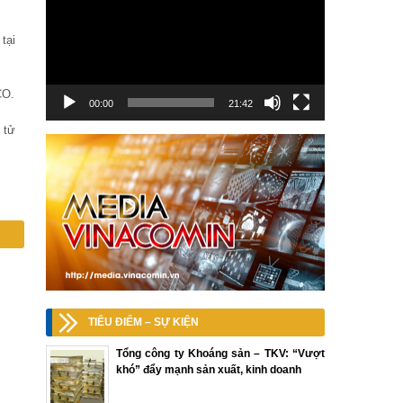
tại
CO.
00:00
21:42
 tử
TIÊU ĐIỂM – SỰ KIỆN
Tổng công ty Khoáng sản – TKV: “Vượt
khó” đẩy mạnh sản xuất, kinh doanh