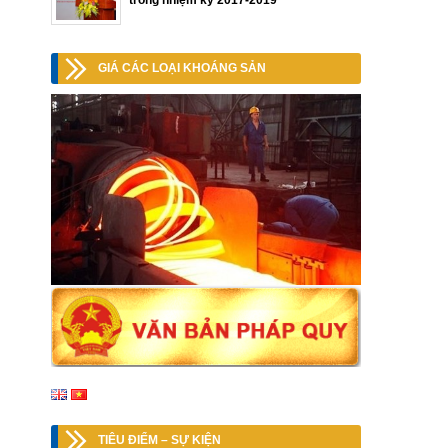
trong nhiệm kỳ 2017-2019
GIÁ CÁC LOẠI KHOÁNG SẢN
TIÊU ĐIỂM – SỰ KIỆN