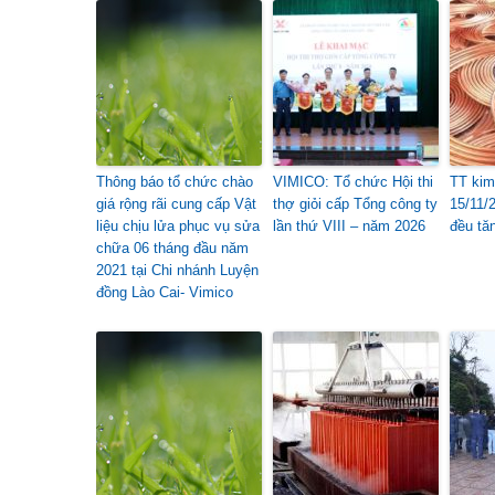
Thông báo tổ chức chào
VIMICO: Tổ chức Hội thi
TT kim 
giá rộng rãi cung cấp Vật
thợ giỏi cấp Tổng công ty
15/11/
liệu chịu lửa phục vụ sửa
lần thứ VIII – năm 2026
đều tă
chữa 06 tháng đầu năm
2021 tại Chi nhánh Luyện
đồng Lào Cai- Vimico