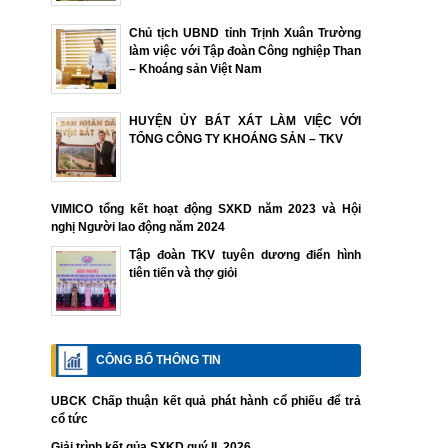
Chủ tịch UBND tỉnh Trịnh Xuân Trường
làm việc với Tập đoàn Công nghiệp Than
– Khoáng sản Việt Nam
HUYỆN ỦY BÁT XÁT LÀM VIỆC VỚI
TỔNG CÔNG TY KHOÁNG SẢN – TKV
VIMICO tổng kết hoạt động SXKD năm 2023 và Hội
nghị Người lao động năm 2024
Tập đoàn TKV tuyên dương điển hình
tiên tiến và thợ giỏi
CÔNG BỐ THÔNG TIN
UBCK Chấp thuận kết quả phát hành cổ phiếu để trả
cổ tức
Giải trình kết qủa SXKD quý II. 2026