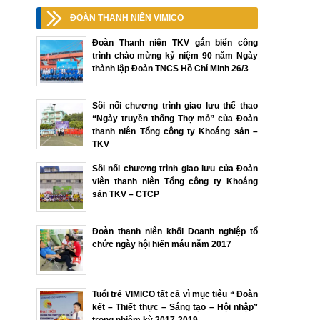
ĐOÀN THANH NIÊN VIMICO
Đoàn Thanh niên TKV gắn biển công
trình chào mừng kỷ niệm 90 năm Ngày
thành lập Đoàn TNCS Hồ Chí Minh 26/3
Sôi nổi chương trình giao lưu thể thao
“Ngày truyền thống Thợ mỏ” của Đoàn
thanh niên Tổng công ty Khoáng sản –
TKV
Sôi nổi chương trình giao lưu của Đoàn
viên thanh niên Tổng công ty Khoáng
sản TKV – CTCP
Đoàn thanh niên khối Doanh nghiệp tổ
chức ngày hội hiến máu năm 2017
Tuổi trẻ VIMICO tất cả vì mục tiêu “ Đoàn
kết – Thiết thực – Sáng tạo – Hội nhập”