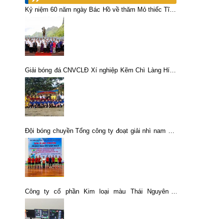
Kỷ niệm 60 năm ngày Bác Hồ về thăm Mỏ thiếc Tĩnh
Túc
Giải bóng đá CNVCLĐ Xí nghiệp Kẽm Chì Làng Hích
năm 2013
Đội bóng chuyền Tổng công ty đoạt giải nhì nam đội
mạnh
Công ty cổ phần Kim loại màu Thái Nguyên –
VIMICO tổ chức phát động đợt thi đua nước rút 90
ngày đêm, phấn đấu hoàn thành kế hoạch XSKD
năm 2022.