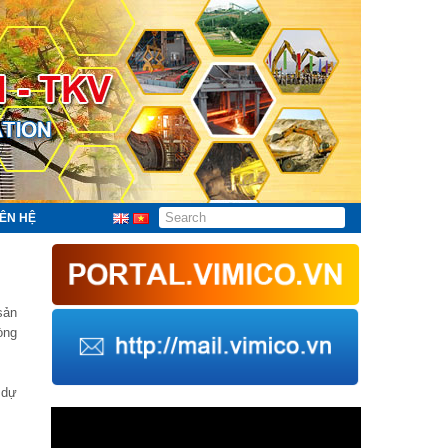
IÊN HỆ
sản
òng
 dự
Trình
chơi
Video