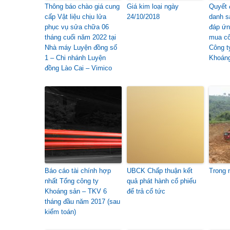
Thông báo chào giá cung
Giá kim loại ngày
Quyết 
cấp Vật liệu chịu lửa
24/10/2018
danh s
phục vụ sửa chữa 06
đáp ứn
tháng cuối năm 2022 tại
mua cổ
Nhà máy Luyện đồng số
Công t
1 – Chi nhánh Luyện
Khoán
đồng Lào Cai – Vimico
Báo cáo tài chính hợp
UBCK Chấp thuận kết
Trong 
nhất Tổng công ty
quả phát hành cổ phiếu
Khoáng sản – TKV 6
để trả cổ tức
tháng đầu năm 2017 (sau
kiểm toán)