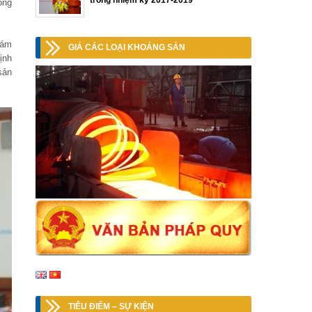
trong nhiệm kỳ 2017-2019
ộng
bám
GIÁ CÁC LOẠI KHOÁNG SẢN
ịnh
sản
TIÊU ĐIỂM – SỰ KIỆN