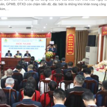
uyên, GPMB, ĐTXD còn chậm tiến độ; đặc biệt là những khó khăn trong công 
n kim,…