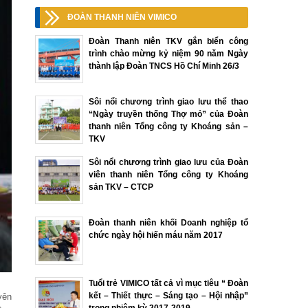
ĐOÀN THANH NIÊN VIMICO
Đoàn Thanh niên TKV gắn biển công
trình chào mừng kỷ niệm 90 năm Ngày
thành lập Đoàn TNCS Hồ Chí Minh 26/3
Sôi nổi chương trình giao lưu thể thao
“Ngày truyền thống Thợ mỏ” của Đoàn
thanh niên Tổng công ty Khoáng sản –
TKV
Sôi nổi chương trình giao lưu của Đoàn
viên thanh niên Tổng công ty Khoáng
sản TKV – CTCP
Đoàn thanh niên khối Doanh nghiệp tổ
chức ngày hội hiến máu năm 2017
Tuổi trẻ VIMICO tất cả vì mục tiêu “ Đoàn
kết – Thiết thực – Sáng tạo – Hội nhập”
yên