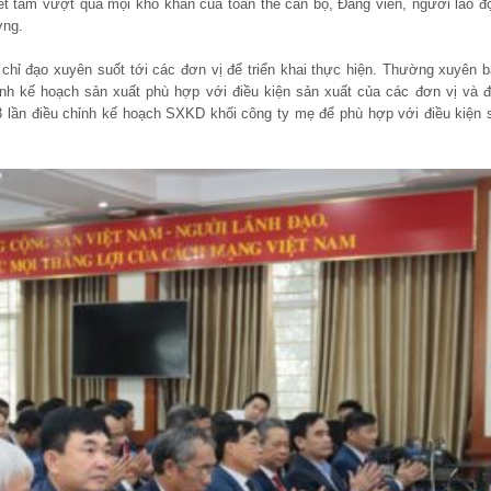
ết tâm vượt qua mọi khó khăn của toàn thể cán bộ, Đảng viên, người lao đ
ợng.
chỉ đạo xuyên suốt tới các đơn vị để triển khai thực hiện. Thường xuyên 
ỉnh kế hoạch sản xuất phù hợp với điều kiện sản xuất của các đơn vị và đ
 lần điều chỉnh kế hoạch SXKD khối công ty mẹ để phù hợp với điều kiện 