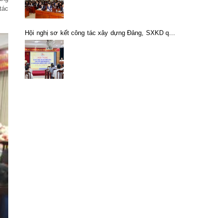
tác
Hội nghị sơ kết công tác xây dựng Đảng, SXKD quý
I và triển khai nhiệm vụ quý II năm 2023