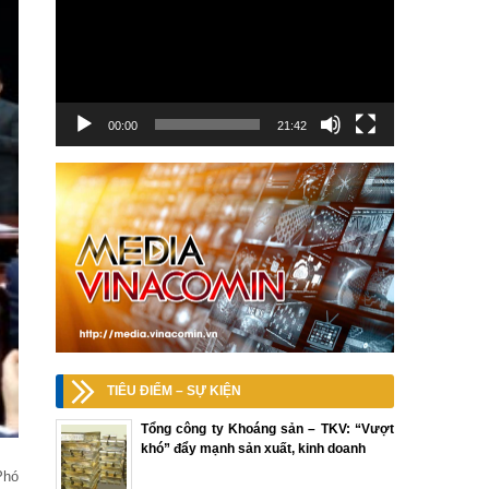
00:00
21:42
TIÊU ĐIỂM – SỰ KIỆN
Tổng công ty Khoáng sản – TKV: “Vượt
khó” đẩy mạnh sản xuất, kinh doanh
Phó