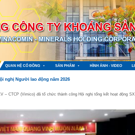
QUAN HỆ CỔ ĐÔNG
SẢN PHẨM
HÌNH ẢNH - VIDEO
L
ội nghị Người lao động năm 2026
KV – CTCP (Vimico) đã tổ chức thành công Hội nghị tổng kết hoạt động S