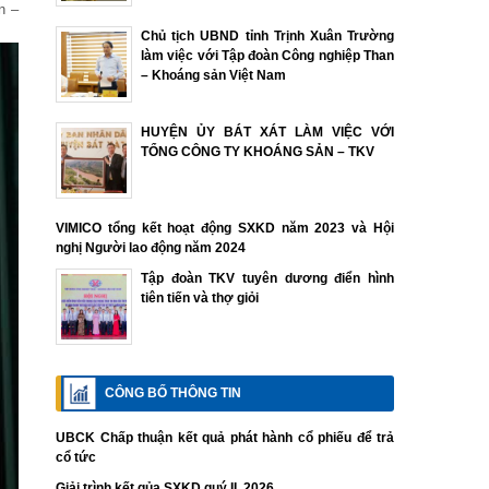
n –
Chủ tịch UBND tỉnh Trịnh Xuân Trường
làm việc với Tập đoàn Công nghiệp Than
– Khoáng sản Việt Nam
HUYỆN ỦY BÁT XÁT LÀM VIỆC VỚI
TỔNG CÔNG TY KHOÁNG SẢN – TKV
VIMICO tổng kết hoạt động SXKD năm 2023 và Hội
nghị Người lao động năm 2024
Tập đoàn TKV tuyên dương điển hình
tiên tiến và thợ giỏi
CÔNG BỐ THÔNG TIN
UBCK Chấp thuận kết quả phát hành cổ phiếu để trả
cổ tức
Giải trình kết qủa SXKD quý II. 2026