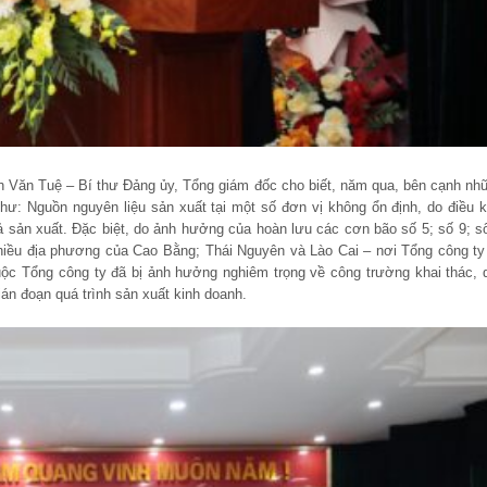
nh Văn Tuệ – Bí thư Đảng ủy, Tổng giám đốc cho biết, năm qua, bên cạnh nh
như: Nguồn nguyên liệu sản xuất tại một số đơn vị không ổn định, do điều k
 sản xuất. Đặc biệt, do ảnh hưởng của hoàn lưu các cơn bão số 5; số 9; s
 nhiều địa phương của Cao Bằng; Thái Nguyên và Lào Cai – nơi Tổng công ty
uộc Tổng công ty đã bị ảnh hưởng nghiêm trọng về công trường khai thác, 
ián đoạn quá trình sản xuất kinh doanh.