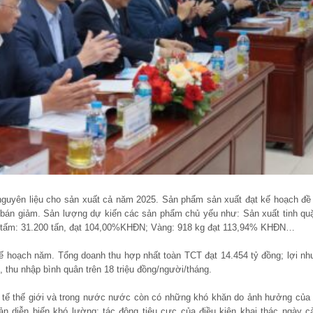
nguyên liệu cho sản xuất cả năm 2025. Sản phẩm sản xuất đạt kế hoạch đề 
iá bán giảm. Sản lượng dự kiến các sản phẩm chủ yếu như: Sản xuất tinh qu
tấm: 31.200 tấn, đạt 104,00%KHĐN; Vàng: 918 kg đạt 113,94% KHĐN…
ế hoạch năm. Tổng doanh thu hợp nhất toàn TCT đạt 14.454 tỷ đồng; lợi nh
 thu nhập bình quân trên 18 triệu đồng/người/tháng.
h tế thế giới và trong nước nước còn có những khó khăn do ảnh hưởng của 
ản diễn biến khó lường; tác động tiêu cực của điều kiện khai thác ngày c