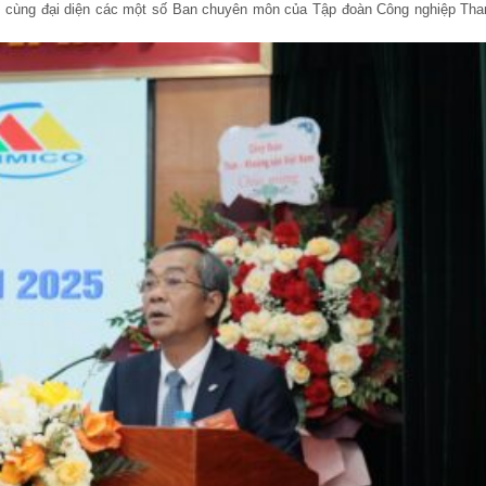
 cùng đại diện các một số Ban chuyên môn của Tập đoàn Công nghiệp Tha