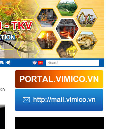
IÊN HỆ
XKD
Trình
chơi
Video