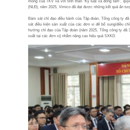
mông của TKV và với tinh thần “Kỷ luật và đồng tâm”, quy
(NLĐ), năm 2025, Vimico đã đạt được những kết quả ấn tư
Bám sát chỉ đạo điều hành của Tập đoàn, Tổng công ty đã 
sát điều kiện sản xuất của các đơn vị để bổ sung/điều ch
hướng chỉ đạo của Tập đoàn (năm 2025, Tổng công ty đã 3
xuất tại các đơn vị) nhằm nâng cao hiệu quả SXKD.