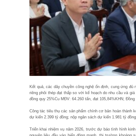
Kết quả, các dây chuyền công nghệ ổn định, cung ứng đủ 
riêng phôi thép đạt thấp so với kế hoạch do nhu cầu và g
đồng quy 25%Cu MĐV: 64.260 tấn, đạt 105,84%KHN; Đồng 
Công tác tiêu thụ các sản phẩm chính cơ bản hoàn thành k
dự kiến 2.399 tỷ đồng; nộp ngân sách dự kiến 1.981 tỷ đồng,
Triển khai nhiệm vụ năm 2026, trước dự báo tình hình kin
nguyên liệu đầu vào biến động mạnh, thị trường khoáng s