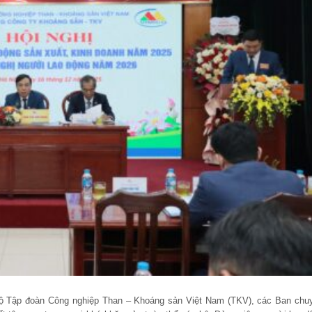
bộ Tập đoàn Công nghiệp Than – Khoáng sản Việt Nam (TKV), các Ban chu