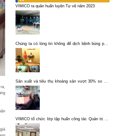
VIMICO ra quân huấn luyện Tự vệ năm 2023
Chúng ta có lòng tin không để dịch bệnh bùng phát
trên diện rộng
Sản xuất và tiêu thụ khoáng sản vượt 30% so với
ra,
cùng kỳ năm ngoái
ặng
uận
VIMICO tổ chức lớp tập huấn công tác Quản trị đối
với công ty đại chúng và Quản lý vốn góp của Tổng
giá
công ty
àng