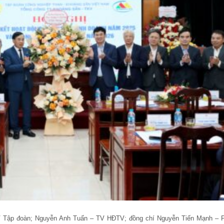
V Tập đoàn; Nguyễn Anh Tuấn – TV HĐTV; đồng chí Nguyễn Tiến Mạnh – 