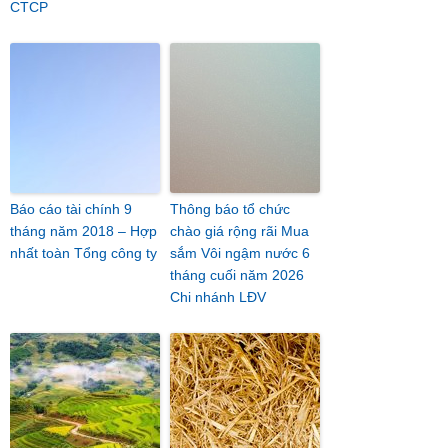
CTCP
Báo cáo tài chính 9
Thông báo tổ chức
tháng năm 2018 – Hợp
chào giá rộng rãi Mua
nhất toàn Tổng công ty
sắm Vôi ngậm nước 6
tháng cuối năm 2026
Chi nhánh LĐV