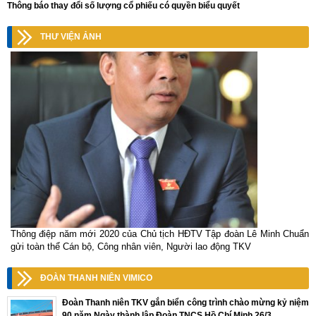
Thông báo thay đổi số lượng cổ phiếu có quyền biểu quyết
THƯ VIỆN ẢNH
Thông điệp năm mới 2020 của Chủ tịch HĐTV Tập đoàn Lê Minh Chuẩn
gửi toàn thể Cán bộ, Công nhân viên, Người lao động TKV
ĐOÀN THANH NIÊN VIMICO
Đoàn Thanh niên TKV gắn biển công trình chào mừng kỷ niệm
90 năm Ngày thành lập Đoàn TNCS Hồ Chí Minh 26/3