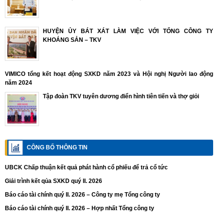
HUYỆN ỦY BÁT XÁT LÀM VIỆC VỚI TỔNG CÔNG TY
KHOÁNG SẢN – TKV
VIMICO tổng kết hoạt động SXKD năm 2023 và Hội nghị Người lao động
năm 2024
Tập đoàn TKV tuyên dương điển hình tiên tiến và thợ giỏi
CÔNG BỐ THÔNG TIN
UBCK Chấp thuận kết quả phát hành cổ phiếu để trả cổ tức
Giải trình kết qủa SXKD quý II. 2026
Báo cáo tài chính quý II. 2026 – Công ty mẹ Tổng công ty
Báo cáo tài chính quý II. 2026 – Hợp nhất Tổng công ty