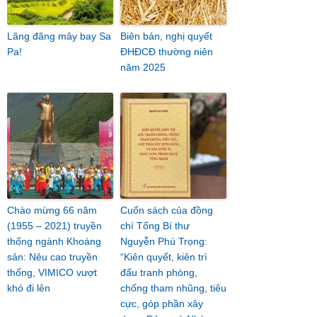
Lãng đãng mây bay Sa
Biên bản, nghị quyết
Pa!
ĐHĐCĐ thường niên
năm 2025
Chào mừng 66 năm
Cuốn sách của đồng
(1955 – 2021) truyền
chí Tổng Bí thư
thống ngành Khoáng
Nguyễn Phú Trọng:
sản: Nêu cao truyền
“Kiên quyết, kiên trì
thống, VIMICO vượt
đấu tranh phòng,
khó đi lên
chống tham nhũng, tiêu
cực, góp phần xây