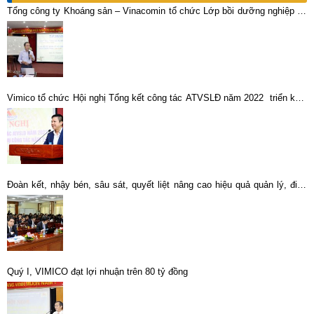
Tổng công ty Khoáng sản – Vinacomin tổ chức Lớp bồi dưỡng nghiệp vụ
về Luật đấu thầu
Vimico tổ chức Hội nghị Tổng kết công tác ATVSLĐ năm 2022 triển khai
nhiệm vụ công tác năm 2023
Đoàn kết, nhậy bén, sâu sát, quyết liệt nâng cao hiệu quả quản lý, điều
hành hoạt động sản xuất, kinh doanh toàn Tổng công ty .
Quý I, VIMICO đạt lợi nhuận trên 80 tỷ đồng