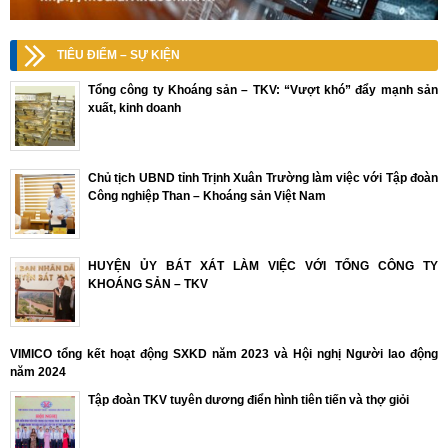
TIÊU ĐIỂM – SỰ KIỆN
Tổng công ty Khoáng sản – TKV: “Vượt khó” đẩy mạnh sản
xuất, kinh doanh
Chủ tịch UBND tỉnh Trịnh Xuân Trường làm việc với Tập đoàn
Công nghiệp Than – Khoáng sản Việt Nam
HUYỆN ỦY BÁT XÁT LÀM VIỆC VỚI TỔNG CÔNG TY
KHOÁNG SẢN – TKV
VIMICO tổng kết hoạt động SXKD năm 2023 và Hội nghị Người lao động
năm 2024
Tập đoàn TKV tuyên dương điển hình tiên tiến và thợ giỏi