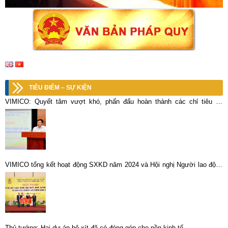
TIÊU ĐIỂM – SỰ KIỆN
VIMICO: Quyết tâm vượt khó, phấn đấu hoàn thành các chỉ tiêu kế
hoạch 6 tháng cuối năm 2021
VIMICO tổng kết hoạt động SXKD năm 2024 và Hội nghị Người lao động
năm 2025
Thủ tướng: Hai dự án bô-xít đã có đóng góp cho nền kinh tế