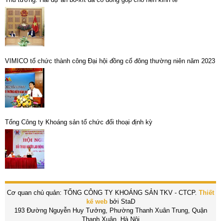
VIMICO tổ chức thành công Đại hội đồng cổ đông thường niên năm 2023
Tổng Công ty Khoáng sản tổ chức đối thoại định kỳ
Cơ quan chủ quản: TỔNG CÔNG TY KHOÁNG SẢN TKV - CTCP.
Thiết
kế web
bởi StaD
193 Đường Nguyễn Huy Tưởng, Phường Thanh Xuân Trung, Quận
Thanh Xuân, Hà Nội