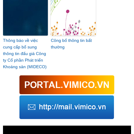
Thông báo về việc
Công bố thông tin bất
cung cấp bổ sung
thường
thông tin đấu giá Công
ty Cổ phần Phát triển
Khoáng sản (MIDECO)
Trình
chơi