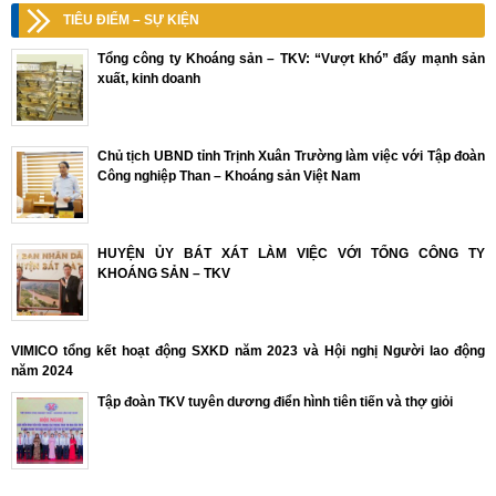
TIÊU ĐIỂM – SỰ KIỆN
Tổng công ty Khoáng sản – TKV: “Vượt khó” đẩy mạnh sản
xuất, kinh doanh
Chủ tịch UBND tỉnh Trịnh Xuân Trường làm việc với Tập đoàn
Công nghiệp Than – Khoáng sản Việt Nam
HUYỆN ỦY BÁT XÁT LÀM VIỆC VỚI TỔNG CÔNG TY
KHOÁNG SẢN – TKV
VIMICO tổng kết hoạt động SXKD năm 2023 và Hội nghị Người lao động
năm 2024
Tập đoàn TKV tuyên dương điển hình tiên tiến và thợ giỏi