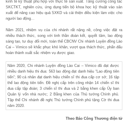
kinh tế kỹ thuật phù hợp với thực tế sản xuất. Tăng cường công tác
SKCTKT, nghiên cứu, ứng dụng tiến bộ khoa học kỹ thuật vào sản
xuất để nâng cao hiệu quả SXKD và cải thiện điều kiện làm việc cho
người lao động…
Năm 2021, nhiệm vụ của chi nhánh rất nặng nề, công việc đặt ra
nhiều thách thức, song với tinh thần đoàn kết, quyết tâm, lao động
sáng tạo, tư duy đổi mới, toàn thể CBCNV Chi nhánh Luyện đồng Lào
Cai – Vimico sẽ khắc phục khó khăn, vượt qua thách thức, phấn đấu
hoàn thành xuất sắc nhiệm vụ được giao.
Năm 2020, Chi nhánh Luyện đồng Lào Cai – Vimico đã đạt được
nhiều danh hiệu thi đua: 563 lao động đạt danh hiệu “Lao động tiên
tiến”; 90 cá nhân đạt danh hiệu chiến sĩ thi đua cấp cơ sở; 16 tập
thể lao động tiên tiến. Đề nghị cấp trên công nhận 14 chiến sĩ thi
đua cấp tập đoàn; 3 chiến sĩ thi đua và 2 bằng khen cấp Ủy ban
Quản lý vốn nhà nước; 2 Bằng khen của Thủ tướng Chính phủ.
Tập thể Chi nhánh đề nghị Thủ tướng Chính phủ tặng Cờ thi đua
năm 2020.
Theo Báo Công Thương điện tử