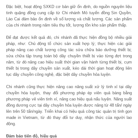
Đặc biệt, hoạt động SXKD cơ bản giữ ổn định, do nguồn nguyên liệu
tinh quặng đồng cung cấp từ Chi nhánh Mỏ tuyển đồng Sin Quyền,
Lào Cai đảm bảo ổn định về số lượng và chất lượng. Các sản phẩm
của chi nhánh trong năm tiêu thụ tốt, lượng tồn kho sản phẩm thấp.
Để đạt được kết quả đó, chi nhánh đã thực hiện đồng bộ nhiều giải
pháp, như: Chủ động tổ chức sản xuất hợp lý; thực hiện các giải
pháp nâng cao chất lượng công tác sửa chữa bảo dưỡng thiết bị;
sửa chữa tập trung toàn bộ dây chuyền thiết bị vào từng đợt trong
năm, từ đó nâng cao hiệu suất thời gian vận hành từng thiết bị, cụm
thiết bị trong dây chuyền sản xuất, kéo dài thời gian hoạt động liên
tục dây chuyền công nghệ, đặc biệt dây chuyền hỏa luyện.
Chi nhánh cũng thực hiện nâng cao năng suất xử lý tinh xỉ tại dây
chuyền hỏa luyện, thay đổi phương pháp ép viên quả bàng bằng
phương pháp vê viên tinh xỉ, nâng cao hiệu quả nấu luyện. Năng suất
đồng dương cực tại dây chuyền hỏa luyện được nâng từ 48 tấn/ ngày
lên trên 50 tấn/ngày. Triển khai có hiệu quả công tác quản trị tinh gọn
made in Vietnam, từ đó thay đổi tư duy, nhận thức của người lao
động.
Đảm bảo tiến độ, hiệu quả