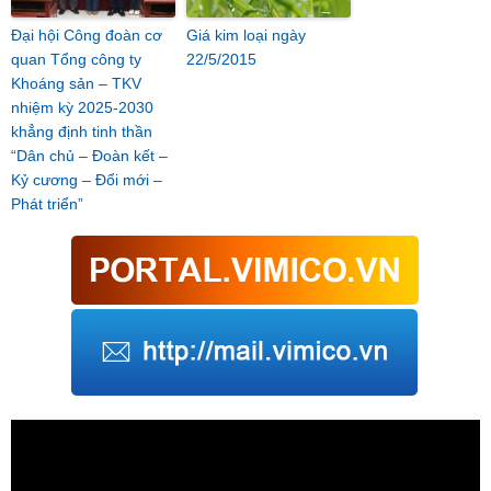
Đại hội Công đoàn cơ
Giá kim loại ngày
quan Tổng công ty
22/5/2015
Khoáng sản – TKV
nhiệm kỳ 2025-2030
khẳng định tinh thần
“Dân chủ – Đoàn kết –
Kỷ cương – Đổi mới –
Phát triển”
Trình
chơi
Video