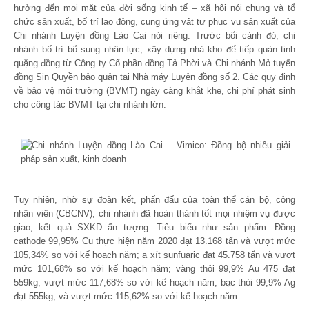
hưởng đến mọi mặt của đời sống kinh tế – xã hội nói chung và tổ
chức sản xuất, bố trí lao động, cung ứng vật tư phục vụ sản xuất của
Chi nhánh Luyện đồng Lào Cai nói riêng. Trước bối cảnh đó, chi
nhánh bố trí bổ sung nhân lực, xây dựng nhà kho để tiếp quản tinh
quặng đồng từ Công ty Cổ phần đồng Tả Phời và Chi nhánh Mỏ tuyển
đồng Sin Quyền bảo quản tại Nhà máy Luyện đồng số 2. Các quy định
về bảo vệ môi trường (BVMT) ngày càng khắt khe, chi phí phát sinh
cho công tác BVMT tại chi nhánh lớn.
Tuy nhiên, nhờ sự đoàn kết, phấn đấu của toàn thể cán bộ, công
nhân viên (CBCNV), chi nhánh đã hoàn thành tốt mọi nhiệm vụ được
giao, kết quả SXKD ấn tượng. Tiêu biểu như sản phẩm: Đồng
cathode 99,95% Cu thực hiện năm 2020 đạt 13.168 tấn và vượt mức
105,34% so với kế hoạch năm; a xít sunfuaric đạt 45.758 tấn và vượt
mức 101,68% so với kế hoạch năm; vàng thỏi 99,9% Au 475 đạt
559kg, vượt mức 117,68% so với kế hoạch năm; bạc thỏi 99,9% Ag
đạt 555kg, và vượt mức 115,62% so với kế hoạch năm.