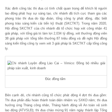
Xác định công tác thi đua có tính chất quan trọng để khích lệ người
lao động phát huy sự sáng tạo, chi nhánh đã tích cực tham gia các
phong trào thi đua do tập đoàn, tổng công ty phát động, đặc biệt
phong trào sáng kiến cải tiến kỹ thuật (SKCTKT). Trong năm 2020,
Hội đồng SKCTKT của chi nhánh đã tổ chức họp xét công nhận 41
giải pháp, với tổng giá trị làm lợi 2,034 tỷ đồng, xét thưởng động viên
38 giải pháp với tổng tiền thưởng 87 triệu đồng và đề nghị Hội đồng
sáng kiến tổng công ty xem xét 3 giải pháp là SKCTKT cấp tổng công
ty.
Đúc đồng tấm
Bên cạnh đó, chi nhánh cũng tổ chức phát động 4 đợt thi đua gồm:
Thi đua phấn đấu hoàn thành toàn diện nhiệm vụ SXKD năm; thi đua
hưởng ứng Tháng công nhân, Tháng hành động về An toàn vệ sinh
lao động (ATVSLĐ); thi đua chào mừng 91 năm ngày thành lập Tổng