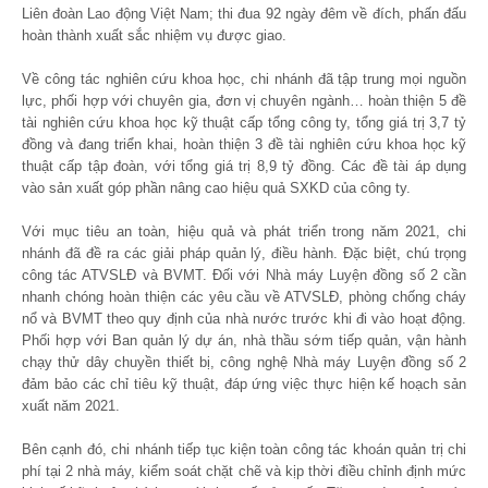
Liên đoàn Lao động Việt Nam; thi đua 92 ngày đêm về đích, phấn đấu
hoàn thành xuất sắc nhiệm vụ được giao.
Về công tác nghiên cứu khoa học, chi nhánh đã tập trung mọi nguồn
lực, phối hợp với chuyên gia, đơn vị chuyên ngành… hoàn thiện 5 đề
tài nghiên cứu khoa học kỹ thuật cấp tổng công ty, tổng giá trị 3,7 tỷ
đồng và đang triển khai, hoàn thiện 3 đề tài nghiên cứu khoa học kỹ
thuật cấp tập đoàn, với tổng giá trị 8,9 tỷ đồng. Các đề tài áp dụng
vào sản xuất góp phần nâng cao hiệu quả SXKD của công ty.
Với mục tiêu an toàn, hiệu quả và phát triển trong năm 2021, chi
nhánh đã đề ra các giải pháp quản lý, điều hành. Đặc biệt, chú trọng
công tác ATVSLĐ và BVMT. Đối với Nhà máy Luyện đồng số 2 cần
nhanh chóng hoàn thiện các yêu cầu về ATVSLĐ, phòng chống cháy
nổ và BVMT theo quy định của nhà nước trước khi đi vào hoạt động.
Phối hợp với Ban quản lý dự án, nhà thầu sớm tiếp quản, vận hành
chạy thử dây chuyền thiết bị, công nghệ Nhà máy Luyện đồng số 2
đảm bảo các chỉ tiêu kỹ thuật, đáp ứng việc thực hiện kế hoạch sản
xuất năm 2021.
Bên cạnh đó, chi nhánh tiếp tục kiện toàn công tác khoán quản trị chi
phí tại 2 nhà máy, kiểm soát chặt chẽ và kịp thời điều chỉnh định mức