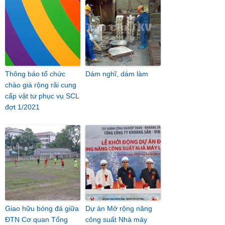
Thông báo tổ chức
Dám nghĩ, dám làm
chào giá rộng rãi cung
cấp vật tư phục vụ SCL
đợt 1/2021
Giao hữu bóng đá giữa
Dự án Mở rộng nâng
ĐTN Cơ quan Tổng
công suất Nhà máy