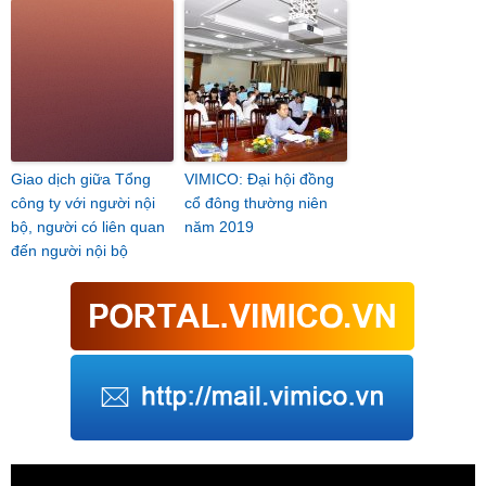
Giao dịch giữa Tổng
VIMICO: Đại hội đồng
công ty với người nội
cổ đông thường niên
bộ, người có liên quan
năm 2019
đến người nội bộ
Trình
chơi