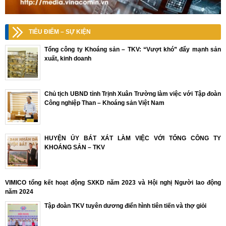
TIÊU ĐIỂM – SỰ KIỆN
Tổng công ty Khoáng sản – TKV: “Vượt khó” đẩy mạnh sản
xuất, kinh doanh
Chủ tịch UBND tỉnh Trịnh Xuân Trường làm việc với Tập đoàn
Công nghiệp Than – Khoáng sản Việt Nam
HUYỆN ỦY BÁT XÁT LÀM VIỆC VỚI TỔNG CÔNG TY
KHOÁNG SẢN – TKV
VIMICO tổng kết hoạt động SXKD năm 2023 và Hội nghị Người lao động
năm 2024
Tập đoàn TKV tuyên dương điển hình tiên tiến và thợ giỏi