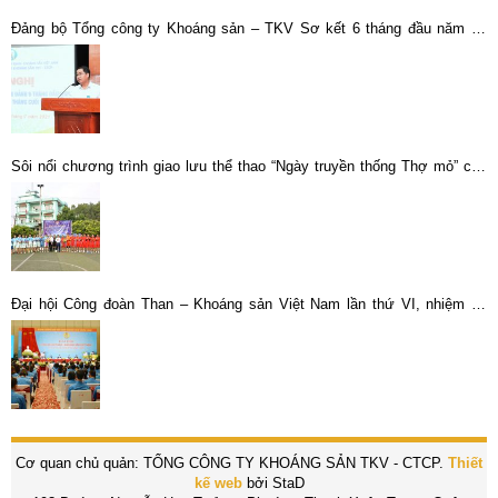
Đảng bộ Tổng công ty Khoáng sản – TKV Sơ kết 6 tháng đầu năm và
triển khai nhiệm vụ 6 tháng cuối năm 2021
Sôi nổi chương trình giao lưu thể thao “Ngày truyền thống Thợ mỏ” của
Đoàn thanh niên Tổng công ty Khoáng sản – TKV
Đại hội Công đoàn Than – Khoáng sản Việt Nam lần thứ VI, nhiệm kỳ
2023-2028 thành công tốt đẹp.
Cơ quan chủ quản: TỔNG CÔNG TY KHOÁNG SẢN TKV - CTCP.
Thiết
kế web
bởi StaD