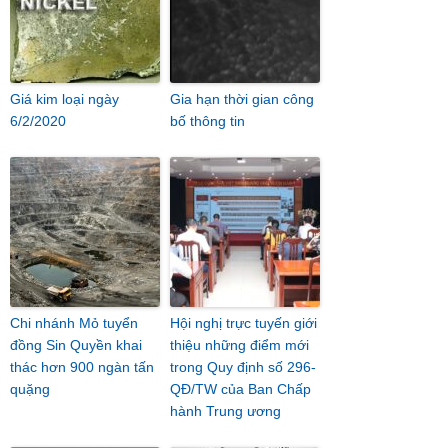
Giá kim loại ngày
Gia hạn thời gian công
6/2/2020
bố thông tin
Chi nhánh Mỏ tuyển
Hội nghị trực tuyến giới
đồng Sin Quyền khai
thiệu những điểm mới
thác hơn 900 ngàn tấn
trong Quy định số 296-
quặng
QĐ/TW của Ban Chấp
hành Trung ương