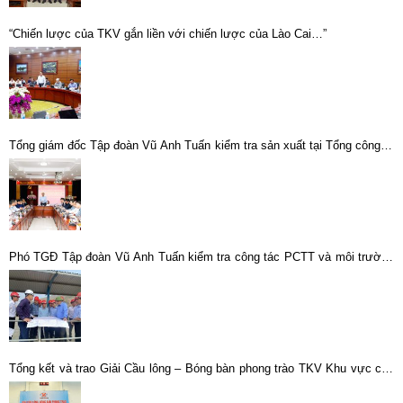
“Chiến lược của TKV gắn liền với chiến lược của Lào Cai…”
Tổng giám đốc Tập đoàn Vũ Anh Tuấn kiểm tra sản xuất tại Tổng công ty
khoáng sản -TKV
Phó TGĐ Tập đoàn Vũ Anh Tuấn kiểm tra công tác PCTT và môi trường
các đơn vị sản xuất khoáng sản tại Lào Cai
Tổng kết và trao Giải Cầu lông – Bóng bàn phong trào TKV Khu vực các
đơn vị vùng Hà Nội và ngoài Quảng Ninh năm 2025