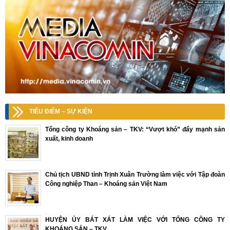
TIÊU ĐIỂM – SỰ KIỆN
Tổng công ty Khoáng sản – TKV: “Vượt khó” đẩy mạnh sản
xuất, kinh doanh
Chủ tịch UBND tỉnh Trịnh Xuân Trường làm việc với Tập đoàn
Công nghiệp Than – Khoáng sản Việt Nam
HUYỆN ỦY BÁT XÁT LÀM VIỆC VỚI TỔNG CÔNG TY
KHOÁNG SẢN – TKV