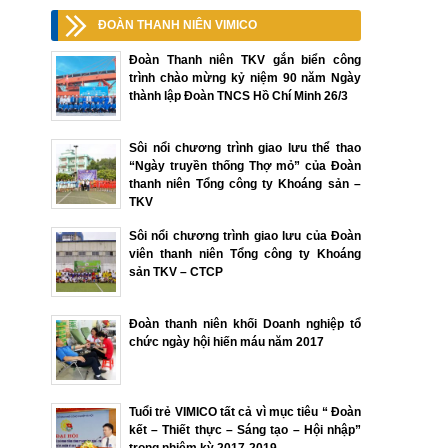
ĐOÀN THANH NIÊN VIMICO
Đoàn Thanh niên TKV gắn biển công
trình chào mừng kỷ niệm 90 năm Ngày
thành lập Đoàn TNCS Hồ Chí Minh 26/3
Sôi nổi chương trình giao lưu thể thao
“Ngày truyền thống Thợ mỏ” của Đoàn
thanh niên Tổng công ty Khoáng sản –
TKV
Sôi nổi chương trình giao lưu của Đoàn
viên thanh niên Tổng công ty Khoáng
sản TKV – CTCP
Đoàn thanh niên khối Doanh nghiệp tổ
chức ngày hội hiến máu năm 2017
Tuổi trẻ VIMICO tất cả vì mục tiêu “ Đoàn
kết – Thiết thực – Sáng tạo – Hội nhập”