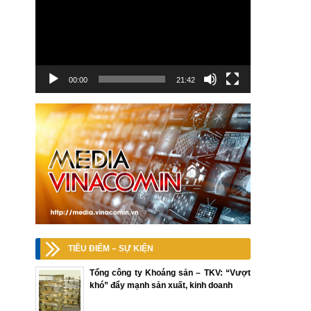
00:00
21:42
TIÊU ĐIỂM – SỰ KIỆN
Tổng công ty Khoáng sản – TKV: “Vượt
khó” đẩy mạnh sản xuất, kinh doanh