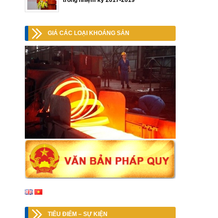
trong nhiệm kỳ 2017-2019
GIÁ CÁC LOẠI KHOÁNG SẢN
TIÊU ĐIỂM – SỰ KIỆN