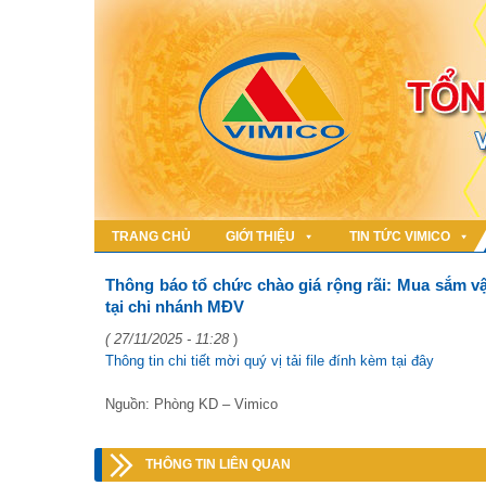
TRANG CHỦ
GIỚI THIỆU
TIN TỨC VIMICO
Thông báo tổ chức chào giá rộng rãi: Mua sắm vậ
tại chi nhánh MĐV
( 27/11/2025 - 11:28
)
Thông tin chi tiết mời quý vị tải file đính kèm tại đây
Nguồn: Phòng KD – Vimico
THÔNG TIN LIÊN QUAN