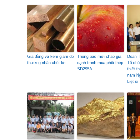
Giá đồng và kẽm giảm do
Thông báo mời chào giá
Đoàn T
thương nhân chốt lời
cạnh tranh mua phôi thép
Tổ chứ
SD295A
thiết 
năm Ng
Liệt sĩ