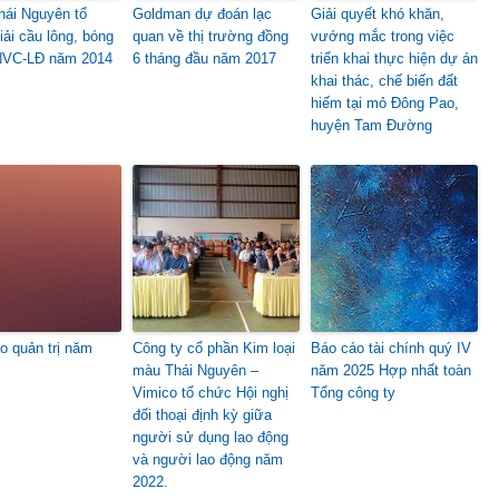
ái Nguyên tổ
Goldman dự đoán lạc
Giải quyết khó khăn,
iải cầu lông, bóng
quan về thị trường đồng
vướng mắc trong việc
NVC-LĐ năm 2014
6 tháng đầu năm 2017
triển khai thực hiện dự án
khai thác, chế biến đất
hiếm tại mỏ Đông Pao,
huyện Tam Đường
o quản trị năm
Công ty cổ phần Kim loại
Báo cáo tài chính quý IV
màu Thái Nguyên –
năm 2025 Hợp nhất toàn
Vimico tổ chức Hội nghị
Tổng công ty
đối thoại định kỳ giữa
người sử dụng lao động
và người lao động năm
2022.