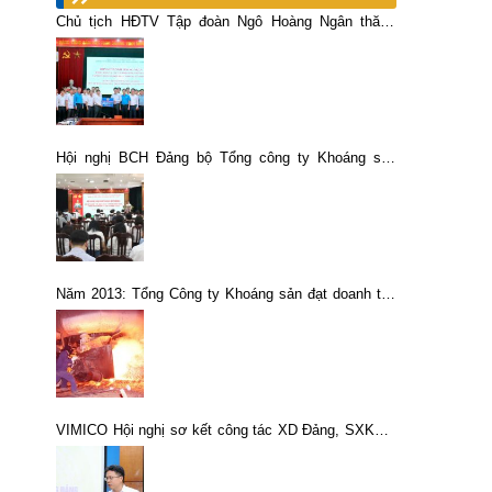
Chủ tịch HĐTV Tập đoàn Ngô Hoàng Ngân thăm,
tặng quà CNLĐ Công ty CP Kim loại màu Thái
Nguyên
Hội nghị BCH Đảng bộ Tổng công ty Khoáng sản
TKV – CTCP (Mở rộng) Phát huy tinh thần “Kỷ luật
và Đồng tâm” quyết tâm hoàn thành toàn diện nhiệm
vụ năm 2025
Năm 2013: Tổng Công ty Khoáng sản đạt doanh thu
3.600 tỷ đồng
VIMICO Hội nghị sơ kết công tác XD Đảng, SXKD 6
tháng đầu năm 2022 và triển khai nhiệm vụ quý III, 6
tháng cuối năm 2022