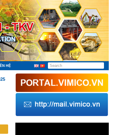
IÊN HỆ
025
Trình
chơi
Video