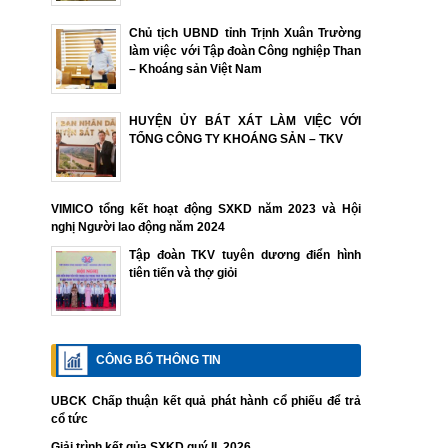
Chủ tịch UBND tỉnh Trịnh Xuân Trường
làm việc với Tập đoàn Công nghiệp Than
– Khoáng sản Việt Nam
HUYỆN ỦY BÁT XÁT LÀM VIỆC VỚI
TỔNG CÔNG TY KHOÁNG SẢN – TKV
VIMICO tổng kết hoạt động SXKD năm 2023 và Hội
nghị Người lao động năm 2024
Tập đoàn TKV tuyên dương điển hình
tiên tiến và thợ giỏi
CÔNG BỐ THÔNG TIN
UBCK Chấp thuận kết quả phát hành cổ phiếu để trả
cổ tức
Giải trình kết qủa SXKD quý II. 2026