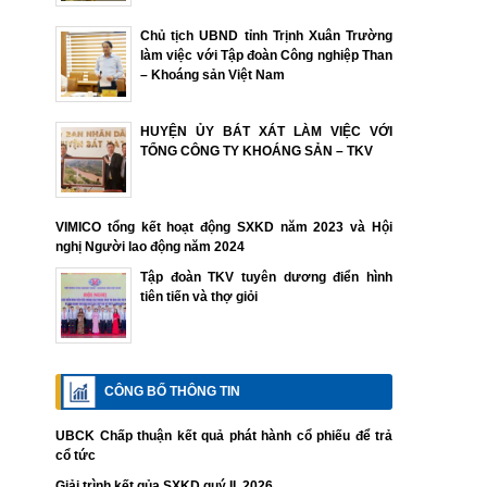
Chủ tịch UBND tỉnh Trịnh Xuân Trường
làm việc với Tập đoàn Công nghiệp Than
– Khoáng sản Việt Nam
HUYỆN ỦY BÁT XÁT LÀM VIỆC VỚI
TỔNG CÔNG TY KHOÁNG SẢN – TKV
VIMICO tổng kết hoạt động SXKD năm 2023 và Hội
nghị Người lao động năm 2024
Tập đoàn TKV tuyên dương điển hình
tiên tiến và thợ giỏi
CÔNG BỐ THÔNG TIN
UBCK Chấp thuận kết quả phát hành cổ phiếu để trả
cổ tức
Giải trình kết qủa SXKD quý II. 2026