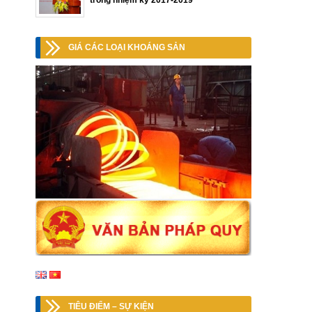
trong nhiệm kỳ 2017-2019
GIÁ CÁC LOẠI KHOÁNG SẢN
TIÊU ĐIỂM – SỰ KIỆN