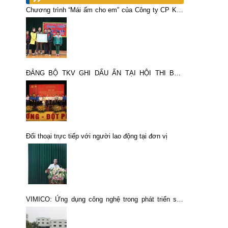
Chương trình “Mái ấm cho em” của Công ty CP Kim
loại mầu Thái Nguyên – VIMICO
ĐẢNG BỘ TKV GHI DẤU ẤN TẠI HỘI THI BÁO
CÁO VIÊN, TUYÊN TRUYỀN VIÊN GIỎI ĐẢNG BỘ
BỘ TÀI CHÍNH NĂM 2026
Đối thoại trực tiếp với người lao động tại đơn vị
VIMICO: Ứng dụng công nghệ trong phát triển sản
xuất, gắn với bảo vệ môi trường bền vững