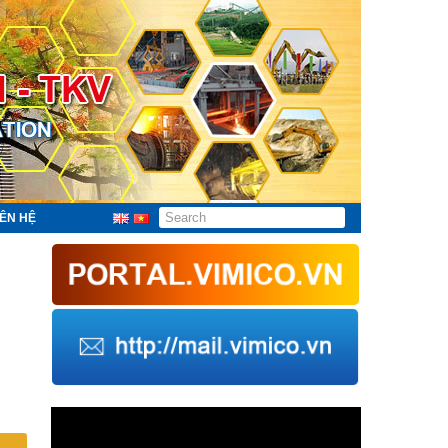
IÊN HỆ
Trình
chơi
Video