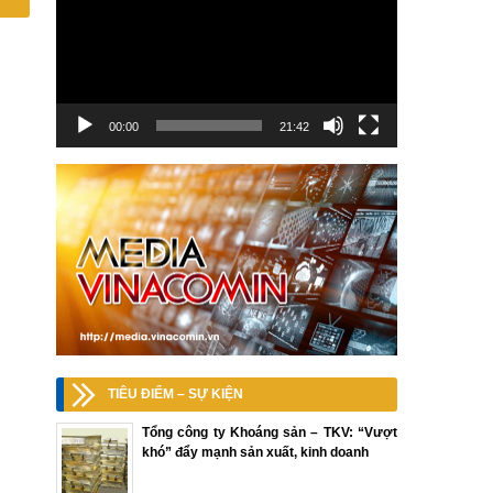
00:00
21:42
TIÊU ĐIỂM – SỰ KIỆN
Tổng công ty Khoáng sản – TKV: “Vượt
khó” đẩy mạnh sản xuất, kinh doanh