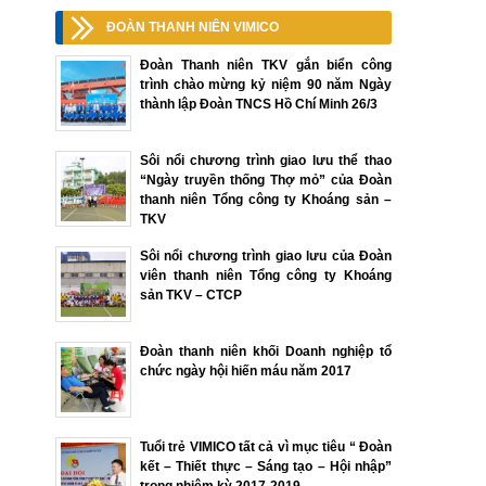
ĐOÀN THANH NIÊN VIMICO
Đoàn Thanh niên TKV gắn biển công
trình chào mừng kỷ niệm 90 năm Ngày
thành lập Đoàn TNCS Hồ Chí Minh 26/3
Sôi nổi chương trình giao lưu thể thao
“Ngày truyền thống Thợ mỏ” của Đoàn
thanh niên Tổng công ty Khoáng sản –
TKV
Sôi nổi chương trình giao lưu của Đoàn
viên thanh niên Tổng công ty Khoáng
sản TKV – CTCP
Đoàn thanh niên khối Doanh nghiệp tổ
chức ngày hội hiến máu năm 2017
Tuổi trẻ VIMICO tất cả vì mục tiêu “ Đoàn
kết – Thiết thực – Sáng tạo – Hội nhập”