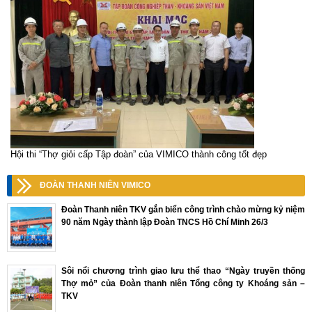
Hội thi “Thợ giỏi cấp Tập đoàn” của VIMICO thành công tốt đẹp
ĐOÀN THANH NIÊN VIMICO
Đoàn Thanh niên TKV gắn biển công trình chào mừng kỷ niệm
90 năm Ngày thành lập Đoàn TNCS Hồ Chí Minh 26/3
Sôi nổi chương trình giao lưu thể thao “Ngày truyền thống
Thợ mỏ” của Đoàn thanh niên Tổng công ty Khoáng sản –
TKV