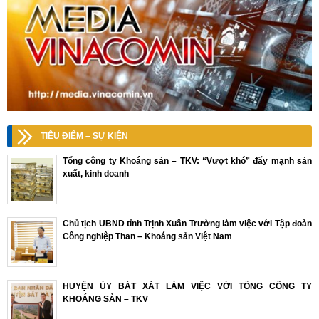
TIÊU ĐIỂM – SỰ KIỆN
Tổng công ty Khoáng sản – TKV: “Vượt khó” đẩy mạnh sản
xuất, kinh doanh
Chủ tịch UBND tỉnh Trịnh Xuân Trường làm việc với Tập đoàn
Công nghiệp Than – Khoáng sản Việt Nam
HUYỆN ỦY BÁT XÁT LÀM VIỆC VỚI TỔNG CÔNG TY
KHOÁNG SẢN – TKV