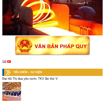
TIÊU ĐIỂM – SỰ KIỆN
Đại hội Thi đua yêu nước TKV lần thứ V