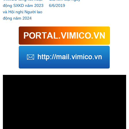
động SXKD năm 2023
6/6/2019
và Hội nghị Người lao
động năm 2024
Trình
chơi
Video