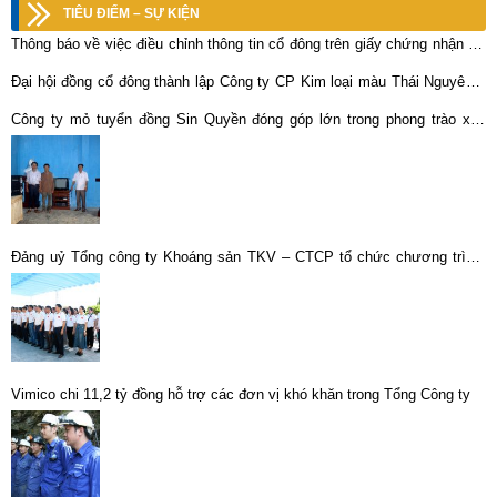
TIÊU ĐIỂM – SỰ KIỆN
Thông báo về việc điều chỉnh thông tin cổ đông trên giấy chứng nhận sở
hữu cổ phần
Đại hội đồng cổ đông thành lập Công ty CP Kim loại màu Thái Nguyên –
Vimico
Công ty mỏ tuyển đồng Sin Quyền đóng góp lớn trong phong trào xây
dựng nông thôn mới tại địa phương
Đảng uỷ Tổng công ty Khoáng sản TKV – CTCP tổ chức chương trình:
“Hành trình về nguồn”.
Vimico chi 11,2 tỷ đồng hỗ trợ các đơn vị khó khăn trong Tổng Công ty