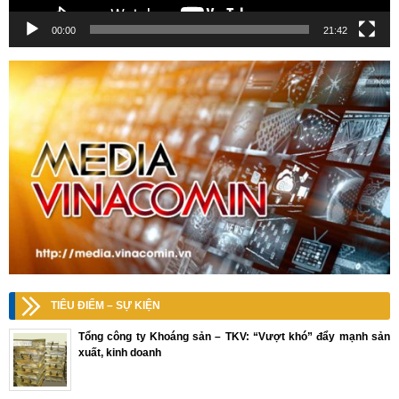
00:00
21:42
TIÊU ĐIỂM – SỰ KIỆN
Tổng công ty Khoáng sản – TKV: “Vượt khó” đẩy mạnh sản
xuất, kinh doanh