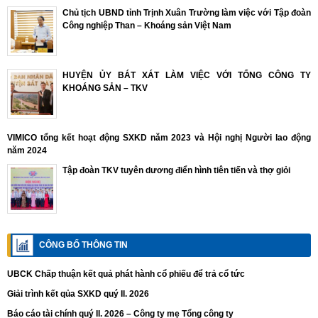
Chủ tịch UBND tỉnh Trịnh Xuân Trường làm việc với Tập đoàn
Công nghiệp Than – Khoáng sản Việt Nam
HUYỆN ỦY BÁT XÁT LÀM VIỆC VỚI TỔNG CÔNG TY
KHOÁNG SẢN – TKV
VIMICO tổng kết hoạt động SXKD năm 2023 và Hội nghị Người lao động
năm 2024
Tập đoàn TKV tuyên dương điển hình tiên tiến và thợ giỏi
CÔNG BỐ THÔNG TIN
UBCK Chấp thuận kết quả phát hành cổ phiếu để trả cổ tức
Giải trình kết qủa SXKD quý II. 2026
Báo cáo tài chính quý II. 2026 – Công ty mẹ Tổng công ty