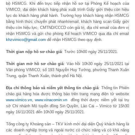
bộ HSMCG. Khi đến trực tiếp nhận hồ sơ tại Phòng Kế hoạch của
VIMICO, đại diện khách hàng phải xuất trình Giấy giới thiệu còn hiệu
lực do khách hàng phát hành. Trường hợp khách hàng nhận HSMCG
bằng hình thức chuyển phát nhanh/email, khách hàng scan Giấy giới
thiệu còn hiệu lực, CMTND/CCCD còn giá trị, địa chỉ email của đơn vị
nhận HSMCG và gửi cho phòng Kế hoạch VIMICO qua địa chỉ email
khzvimico@gmail.com
để nhận HSMCG theo quy định.
Thời gian nộp hồ sơ chào giá
: Trước 10h00 ngày 25/11/2021.
Thời gian mở hồ sơ chào giá
: Vào hồi 10h30 ngày 25/11/2021 tại
Văn phòng VIMICO, số 193 Nguyễn Huy Tưởng, phường Thanh Xuân
Trung, quận Thanh Xuân, thành phố Hà Nội.
Địa chỉ thông báo và niêm yết thông tin chào giá
: Thông tin Phiên
chào giá hàng hóa được thông báo trên trang mạng điện tử website
www.vimico.vn
,
www.vinacomin.vn
đồng thời được niêm yết tại trụ
sở Chi nhánh Mỏ tuyển đồng Sin Quyền, Lào Cai – Vimico từ 15h30
ngày 16/11/2021 đến 10h30 ngày 25/11/2021.
Tổng công ty Khoáng sản – TKV kính mời đại diện Quý khách hàng là
các doanh nghiệp trong và ngoài nước có chức năng và có khả năng