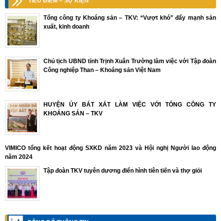
TIÊU ĐIỂM – SỰ KIỆN
Tổng công ty Khoáng sản – TKV: “Vượt khó” đẩy mạnh sản
xuất, kinh doanh
Chủ tịch UBND tỉnh Trịnh Xuân Trường làm việc với Tập đoàn
Công nghiệp Than – Khoáng sản Việt Nam
HUYỆN ỦY BÁT XÁT LÀM VIỆC VỚI TỔNG CÔNG TY
KHOÁNG SẢN – TKV
VIMICO tổng kết hoạt động SXKD năm 2023 và Hội nghị Người lao động
năm 2024
Tập đoàn TKV tuyên dương điển hình tiên tiến và thợ giỏi