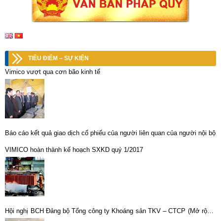
TIÊU ĐIỂM – SỰ KIỆN
Vimico vượt qua cơn bão kinh tế
Báo cáo kết quả giao dịch cổ phiếu của người liên quan của người nội bộ
VIMICO hoàn thành kế hoạch SXKD quý 1/2017
Hội nghị BCH Đảng bộ Tổng công ty Khoáng sản TKV – CTCP (Mở rộng)
Phát huy tinh thần “Kỷ luật và Đồng tâm” quyết tâm hoàn thành toàn diện