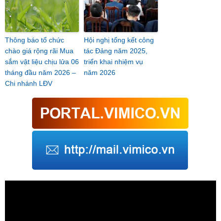
Thông báo tổ chức
Hội nghị tổng kết công
chào giá rộng rãi Mua
tác Đảng năm 2025,
sắm vật liệu chịu lửa 06
triển khai nhiệm vụ
tháng đầu năm 2026 –
năm 2026
Chi nhánh LĐV
Trình
chơi
Video