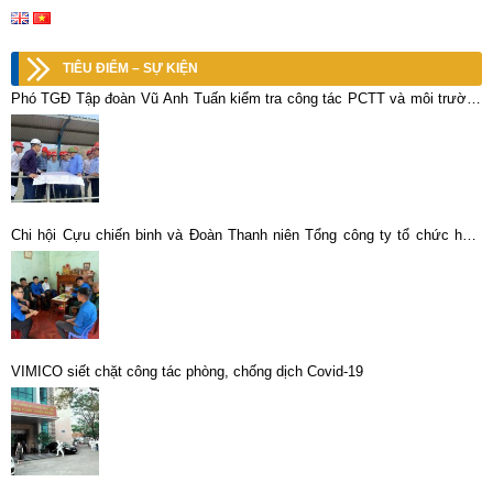
TIÊU ĐIỂM – SỰ KIỆN
Phó TGĐ Tập đoàn Vũ Anh Tuấn kiểm tra công tác PCTT và môi trường
các đơn vị sản xuất khoáng sản tại Lào Cai
Chi hội Cựu chiến binh và Đoàn Thanh niên Tổng công ty tổ chức hoạt
động tri ân các Anh hùng liệt sĩ
VIMICO siết chặt công tác phòng, chống dịch Covid-19