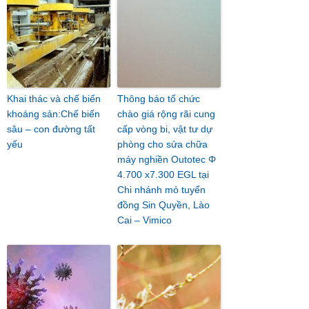
Khai thác và chế biến
Thông báo tổ chức
khoáng sản:Chế biến
chào giá rộng rãi cung
sâu – con đường tất
cấp vòng bi, vật tư dự
yếu
phòng cho sửa chữa
máy nghiền Outotec Φ
4.700 x7.300 EGL tại
Chi nhánh mỏ tuyển
đồng Sin Quyền, Lào
Cai – Vimico