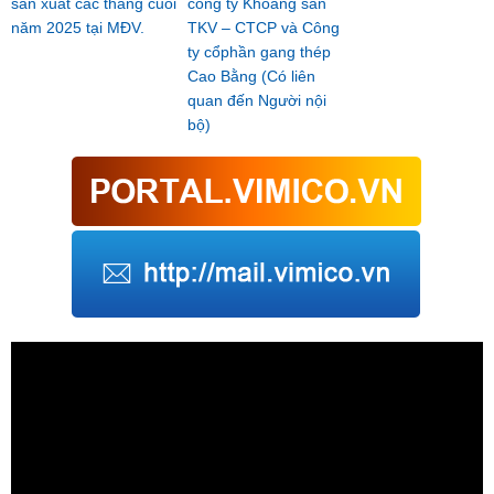
sản xuất các tháng cuối
công ty Khoáng sản
năm 2025 tại MĐV.
TKV – CTCP và Công
ty cổphần gang thép
Cao Bằng (Có liên
quan đến Người nội
bộ)
Trình
chơi
Video