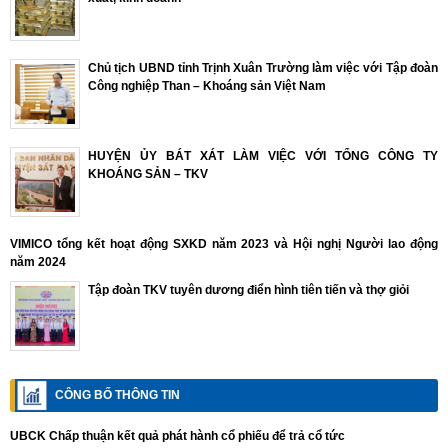
Chủ tịch UBND tỉnh Trịnh Xuân Trường làm việc với Tập đoàn
Công nghiệp Than – Khoáng sản Việt Nam
HUYỆN ỦY BÁT XÁT LÀM VIỆC VỚI TỔNG CÔNG TY
KHOÁNG SẢN – TKV
VIMICO tổng kết hoạt động SXKD năm 2023 và Hội nghị Người lao động
năm 2024
Tập đoàn TKV tuyên dương điển hình tiên tiến và thợ giỏi
CÔNG BỐ THÔNG TIN
UBCK Chấp thuận kết quả phát hành cổ phiếu để trả cổ tức