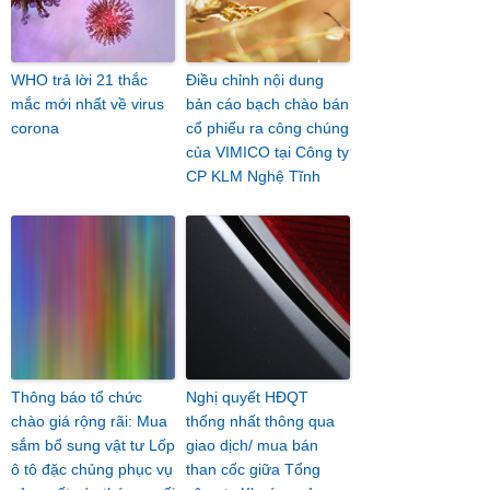
WHO trả lời 21 thắc
Điều chỉnh nội dung
mắc mới nhất về virus
bản cáo bạch chào bán
corona
cổ phiếu ra công chúng
của VIMICO tại Công ty
CP KLM Nghệ Tĩnh
Thông báo tổ chức
Nghị quyết HĐQT
chào giá rộng rãi: Mua
thống nhất thông qua
sắm bổ sung vật tư Lốp
giao dịch/ mua bán
ô tô đặc chủng phục vụ
than cốc giữa Tổng