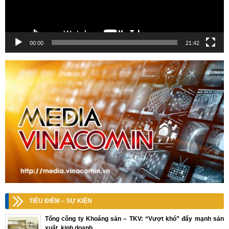
00:00
21:42
TIÊU ĐIỂM – SỰ KIỆN
Tổng công ty Khoáng sản – TKV: “Vượt khó” đẩy mạnh sản
xuất, kinh doanh