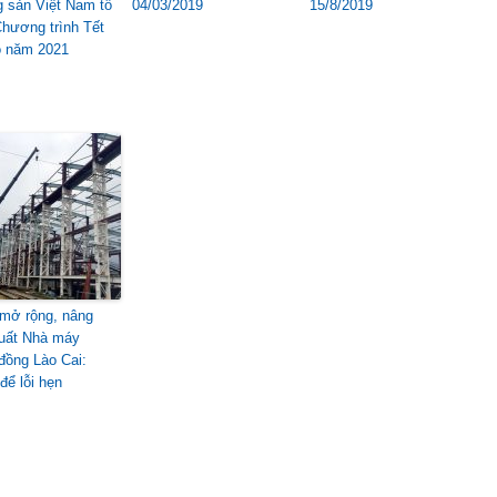
 sản Việt Nam tổ
04/03/2019
15/8/2019
hương trình Tết
ỏ năm 2021
mở rộng, nâng
uất Nhà máy
đồng Lào Cai:
để lỗi hẹn