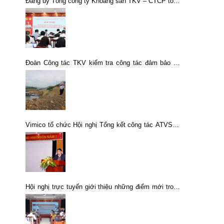
Đảng ủy Tổng công ty Khoáng sản TKV – CTCP tổng
kết thực hiện Nghị quyết số 10-NQ/ĐU và Nghị quyết
số 12-NQ/ĐU của Đảng ủy TKV giai đoạn 2021–2025
Đoàn Công tác TKV kiểm tra công tác đảm bảo an
toàn trước cơn bão số 3 (Wipha)
Vimico tổ chức Hội nghị Tổng kết công tác ATVSLĐ
và BVMT năm 2017 triển khai nhiệm vụ, giải pháp
thực hiện năm 2018
Hội nghị trực tuyến giới thiệu những điểm mới trong
Quy định số 296-QĐ/TW của Ban Chấp hành Trung
ương