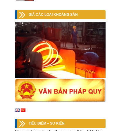
GIÁ CÁC LOẠI KHOÁNG SẢN
TIÊU ĐIỂM – SỰ KIỆN