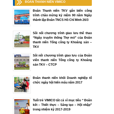
ĐOÀN THANH NIÊN VIMICO
Đoàn Thanh niên TKV gắn biển công
trình chào mừng kỷ niệm 90 năm Ngày
thành lập Đoàn TNCS Hồ Chí Minh 26/3
Sôi nổi chương trình giao lưu thể thao
“Ngày truyền thống Thợ mỏ” của Đoàn
thanh niên Tổng công ty Khoáng sản –
TKV
Sôi nổi chương trình giao lưu của Đoàn
viên thanh niên Tổng công ty Khoáng
sản TKV – CTCP
Đoàn thanh niên khối Doanh nghiệp tổ
chức ngày hội hiến máu năm 2017
Tuổi trẻ VIMICO tất cả vì mục tiêu “ Đoàn
kết – Thiết thực – Sáng tạo – Hội nhập”
trong nhiệm kỳ 2017-2019