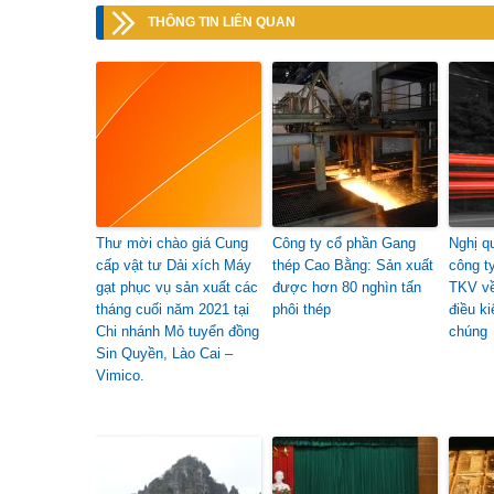
THÔNG TIN LIÊN QUAN
Thư mời chào giá Cung
Công ty cổ phần Gang
Nghị q
cấp vật tư Dải xích Máy
thép Cao Bằng: Sản xuất
công t
gạt phục vụ sản xuất các
được hơn 80 nghìn tấn
TKV về
tháng cuối năm 2021 tại
phôi thép
điều ki
Chi nhánh Mỏ tuyển đồng
chúng
Sin Quyền, Lào Cai –
Vimico.