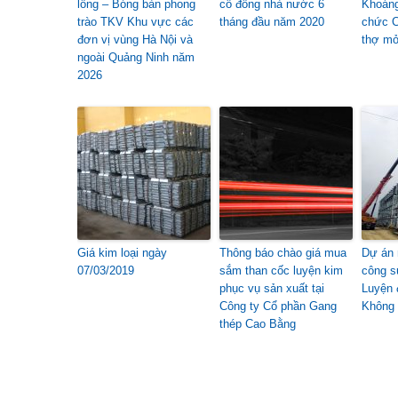
lông – Bóng bàn phong
cổ đông nhà nước 6
Khoáng
trào TKV Khu vực các
tháng đầu năm 2020
chức C
đơn vị vùng Hà Nội và
thợ m
ngoài Quảng Ninh năm
2026
Giá kim loại ngày
Thông báo chào giá mua
Dự án 
07/03/2019
sắm than cốc luyện kim
công s
phục vụ sản xuất tại
Luyện 
Công ty Cổ phần Gang
Không 
thép Cao Bằng