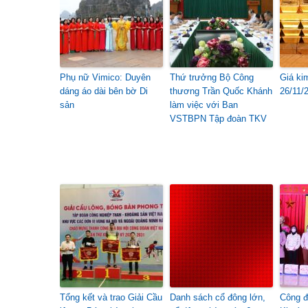
Phụ nữ Vimico: Duyên
Thứ trưởng Bộ Công
Giá ki
dáng áo dài bên bờ Di
thương Trần Quốc Khánh
26/11/
sản
làm việc với Ban
VSTBPN Tập đoàn TKV
Tổng kết và trao Giải Cầu
Danh sách cổ đông lớn,
Công đ