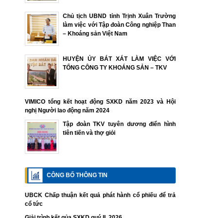
Chủ tịch UBND tỉnh Trịnh Xuân Trường
làm việc với Tập đoàn Công nghiệp Than
– Khoáng sản Việt Nam
HUYỆN ỦY BÁT XÁT LÀM VIỆC VỚI
TỔNG CÔNG TY KHOÁNG SẢN – TKV
VIMICO tổng kết hoạt động SXKD năm 2023 và Hội
nghị Người lao động năm 2024
Tập đoàn TKV tuyên dương điển hình
tiên tiến và thợ giỏi
CÔNG BỐ THÔNG TIN
UBCK Chấp thuận kết quả phát hành cổ phiếu để trả
cổ tức
Giải trình kết qủa SXKD quý II. 2026