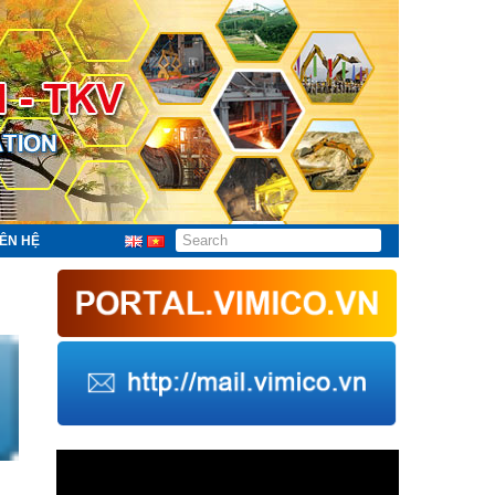
IÊN HỆ
Trình
chơi
Video