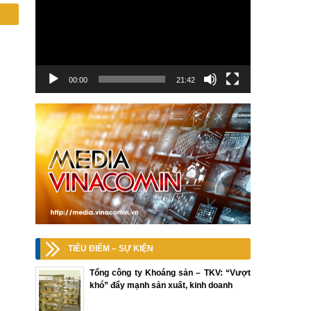
00:00
21:42
TIÊU ĐIỂM – SỰ KIỆN
Tổng công ty Khoáng sản – TKV: “Vượt
khó” đẩy mạnh sản xuất, kinh doanh