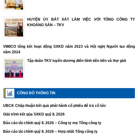
HUYỆN ỦY BÁT XÁT LÀM VIỆC VỚI TỔNG CÔNG TY
KHOÁNG SẢN – TKV
VIMICO tổng kết hoạt động SXKD năm 2023 và Hội nghị Người lao động
năm 2024
Tập đoàn TKV tuyên dương điển hình tiên tiến và thợ giỏi
CÔNG BỐ THÔNG TIN
UBCK Chấp thuận kết quả phát hành cổ phiếu để trả cổ tức
Giải trình kết qủa SXKD quý II. 2026
Báo cáo tài chính quý II. 2026 – Công ty mẹ Tổng công ty
Báo cáo tài chính quý II. 2026 – Hợp nhất Tổng công ty