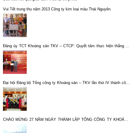
Vui Tết trung thu năm 2013 Công ty kim loại màu Thái Nguyên.
Đảng ủy TCT Khoáng sản TKV – CTCP: Quyết tâm thực hiện thắng lợi
nhiệm vụ chính trị năm 2025
Đại hội Đảng bộ Tổng công ty Khoáng sản – TKV lần thứ IV thành công
tốt đẹp
CHÀO MỪNG 27 NĂM NGÀY THÀNH LẬP TỔNG CÔNG TY KHOÁNG
SẢN TKV – CTCP (27/10/1995-27/10/2022): NẮNG MỚI TRÊN BẢN QUA