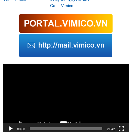
Cai – Vimico
Trình
chơi
Video
00:00
21:42