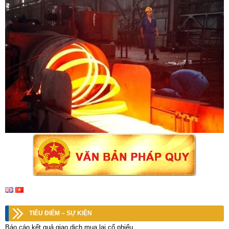
TIÊU ĐIỂM – SỰ KIỆN
Báo cáo kết quả giao dịch mua lại cổ phiếu