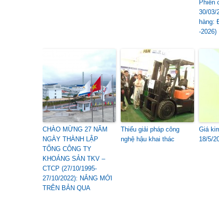
Phiên 
30/03/
hàng: 
-2026) 
CHÀO MỪNG 27 NĂM
Thiếu giải pháp công
Giá ki
NGÀY THÀNH LẬP
nghệ hậu khai thác
18/5/2
TỔNG CÔNG TY
KHOÁNG SẢN TKV –
CTCP (27/10/1995-
27/10/2022): NẮNG MỚI
TRÊN BẢN QUA