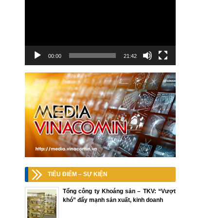
00:00
21:42
TIÊU ĐIỂM – SỰ KIỆN
Tổng công ty Khoáng sản – TKV: “Vượt
khó” đẩy mạnh sản xuất, kinh doanh