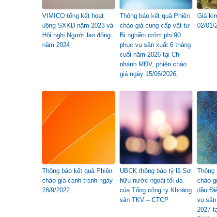
VIMICO tổng kết hoạt
Thông báo kết quả Phiên
Giá ki
động SXKD năm 2023 và
chào giá cung cấp vật tư
02/01/
Hội nghị Người lao động
Bi nghiền crôm phi 90
năm 2024
phục vụ sản xuất 6 tháng
cuối năm 2026 tại Chi
nhánh MĐV, phiên chào
giá ngày 15/06/2026,
Thông báo kết quả Phiên
UBCK thông báo tỷ lệ Sơ
Thông 
chào giá cạnh tranh ngày
hữu nước ngoài tối đa
chào g
28/9/2022
của Tổng công ty Khoáng
dầu Đi
sản TKV – CTCP
vụ sản
2027 t