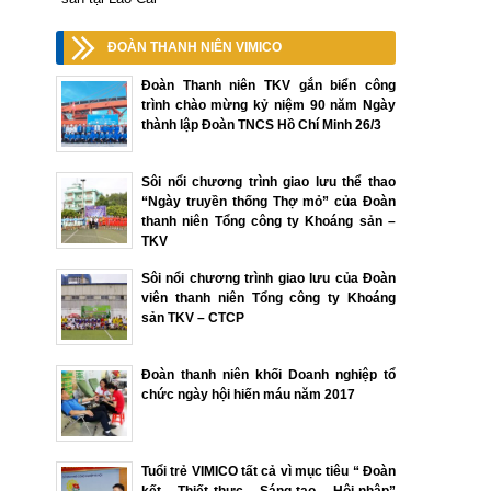
ĐOÀN THANH NIÊN VIMICO
Đoàn Thanh niên TKV gắn biển công
trình chào mừng kỷ niệm 90 năm Ngày
thành lập Đoàn TNCS Hồ Chí Minh 26/3
Sôi nổi chương trình giao lưu thể thao
“Ngày truyền thống Thợ mỏ” của Đoàn
thanh niên Tổng công ty Khoáng sản –
TKV
Sôi nổi chương trình giao lưu của Đoàn
viên thanh niên Tổng công ty Khoáng
sản TKV – CTCP
Đoàn thanh niên khối Doanh nghiệp tổ
chức ngày hội hiến máu năm 2017
Tuổi trẻ VIMICO tất cả vì mục tiêu “ Đoàn