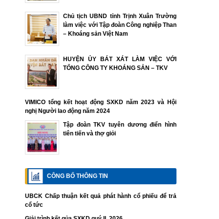
Chủ tịch UBND tỉnh Trịnh Xuân Trường
làm việc với Tập đoàn Công nghiệp Than
– Khoáng sản Việt Nam
HUYỆN ỦY BÁT XÁT LÀM VIỆC VỚI
TỔNG CÔNG TY KHOÁNG SẢN – TKV
VIMICO tổng kết hoạt động SXKD năm 2023 và Hội
nghị Người lao động năm 2024
Tập đoàn TKV tuyên dương điển hình
tiên tiến và thợ giỏi
CÔNG BỐ THÔNG TIN
UBCK Chấp thuận kết quả phát hành cổ phiếu để trả
cổ tức
Giải trình kết qủa SXKD quý II. 2026