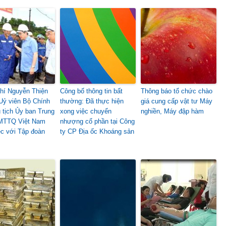
hí Nguyễn Thiện
Công bố thông tin bất
Thông báo tổ chức chào
Uỷ viên Bộ Chính
thường: Đã thực hiện
giá cung cấp vật tư Máy
ủ tịch Ủy ban Trung
xong việc chuyển
nghiền, Máy đập hàm
MTTQ Việt Nam
nhượng cổ phần tại Công
ệc với Tập đoàn
ty CP Địa ốc Khoáng sản