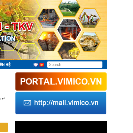
IÊN HỆ
e ↵
Trình
chơi
Video