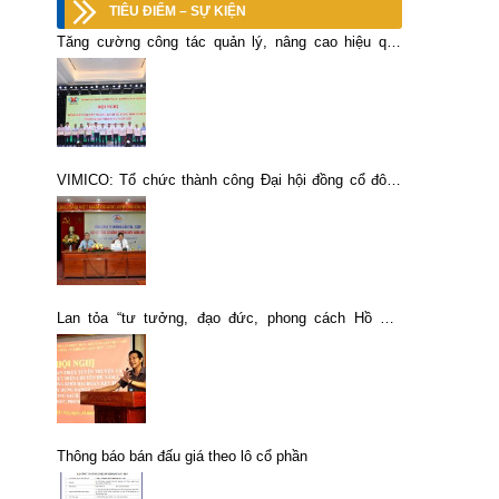
TIÊU ĐIỂM – SỰ KIỆN
Tăng cường công tác quản lý, nâng cao hiệu quả
các lĩnh vực chuyên ngành kinh tế tổng hợp
VIMICO: Tổ chức thành công Đại hội đồng cổ đông
thường niên năm 2021
Lan tỏa “tư tưởng, đạo đức, phong cách Hồ Chí
Minh” trong cán bộ, đảng viên VIMICO
Thông báo bán đấu giá theo lô cổ phần