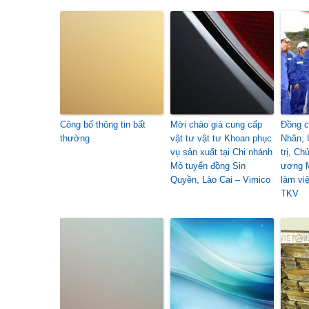
Công bố thông tin bất
Mời chào giá cung cấp
Đồng c
thường
vật tư vật tư Khoan phục
Nhân, 
vụ sản xuất tại Chi nhánh
trị, Ch
Mỏ tuyển đồng Sin
ương 
Quyền, Lào Cai – Vimico
làm vi
TKV