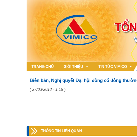
TRANG CHỦ
GIỚI THIỆU
TIN TỨC VIMICO
Biên bản, Nghị quyết Đại hội đồng cổ đông thườn
( 27/03/2018 - 1:18
)
THÔNG TIN LIÊN QUAN