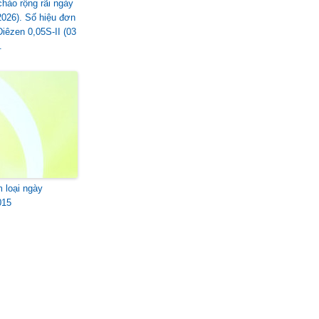
chào rộng rãi ngày
2026). Số hiệu đơn
Điêzen 0,05S-II (03
.
m loại ngày
015