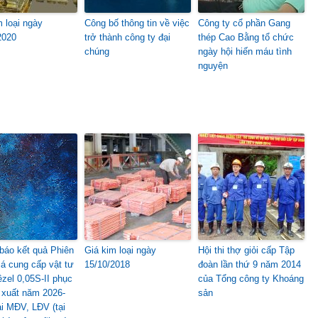
m loại ngày
Công bố thông tin về việc
Công ty cổ phần Gang
2020
trở thành công ty đại
thép Cao Bằng tổ chức
chúng
ngày hội hiến máu tình
nguyện
báo kết quả Phiên
Giá kim loại ngày
Hội thi thợ giỏi cấp Tập
iá cung cấp vật tư
15/10/2018
đoàn lần thứ 9 năm 2014
êzel 0,05S-II phục
của Tổng công ty Khoáng
 xuất năm 2026-
sản
ại MĐV, LĐV (tại