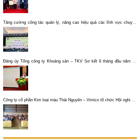
Tăng cường công tác quản lý, nâng cao hiệu quả các lĩnh vực chuyên
ngành kinh tế tổng hợp
Đảng ủy Tổng công ty Khoáng sản – TKV Sơ kết 6 tháng đầu năm và
triển khai nhiệm vụ 6 tháng cuối năm 2020
Công ty cổ phần Kim loại màu Thái Nguyên – Vimico tổ chức Hội nghị đối
thoại định kỳ giữa người sử dụng lao động và người lao động năm 2022.