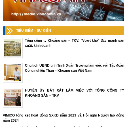
TIÊU ĐIỂM – SỰ KIỆN
Tổng công ty Khoáng sản – TKV: “Vượt khó” đẩy mạnh sản
xuất, kinh doanh
Chủ tịch UBND tỉnh Trịnh Xuân Trường làm việc với Tập đoàn
Công nghiệp Than – Khoáng sản Việt Nam
HUYỆN ỦY BÁT XÁT LÀM VIỆC VỚI TỔNG CÔNG TY
KHOÁNG SẢN – TKV
VIMICO tổng kết hoạt động SXKD năm 2023 và Hội nghị Người lao động
năm 2024