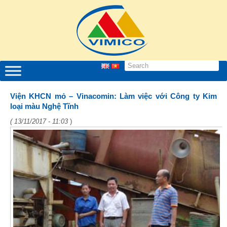
Viện KHCN mỏ – Vinacomin: Làm việc với Công ty Kim
loại màu Nghệ Tĩnh
( 13/11/2017 - 11:03
)