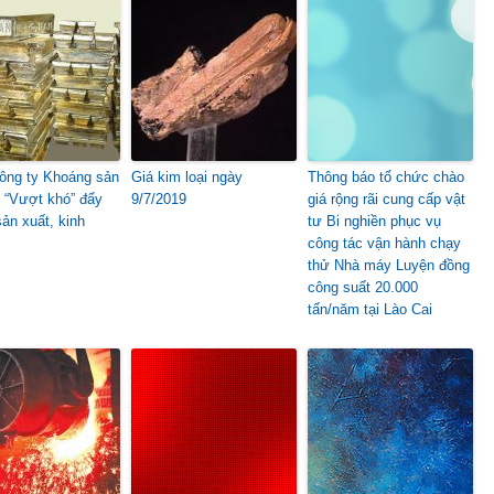
ông ty Khoáng sản
Giá kim loại ngày
Thông báo tổ chức chào
 “Vượt khó” đẩy
9/7/2019
giá rộng rãi cung cấp vật
ản xuất, kinh
tư Bi nghiền phục vụ
công tác vận hành chạy
thử Nhà máy Luyện đồng
công suất 20.000
tấn/năm tại Lào Cai