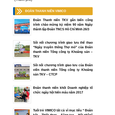
ĐOÀN THANH NIÊN VIMICO
Đoàn Thanh niên TKV gắn biển công
trình chào mừng kỷ niệm 90 năm Ngày
thành lập Đoàn TNCS Hồ Chí Minh 26/3
Sôi nổi chương trình giao lưu thể thao
“Ngày truyền thống Thợ mỏ” của Đoàn
thanh niên Tổng công ty Khoáng sản –
TKV
Sôi nổi chương trình giao lưu của Đoàn
viên thanh niên Tổng công ty Khoáng
sản TKV – CTCP
Đoàn thanh niên khối Doanh nghiệp tổ
chức ngày hội hiến máu năm 2017
Tuổi trẻ VIMICO tất cả vì mục tiêu “ Đoàn