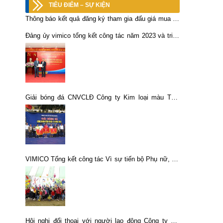
TIÊU ĐIỂM – SỰ KIỆN
Thông báo kết quả đăng ký tham gia đấu giá mua cổ
phần Công ty CP Địa ốc Khoáng sản – TKV
Đảng ủy vimico tổng kết công tác năm 2023 và triển
khai nhiệm vụ năm 2024.
Giải bóng đá CNVCLĐ Công ty Kim loại màu Thái
Nguyên năm 2013
VIMICO Tổng kết công tác Vì sự tiến bộ Phụ nữ, nữ
công và kỷ niệm 107 năm ngày Quốc tế Phụ nữ 8-3
Hội nghị đối thoại với người lao động Công ty CP