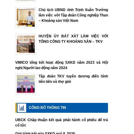
Chủ tịch UBND tỉnh Trịnh Xuân Trường
làm việc với Tập đoàn Công nghiệp Than
– Khoáng sản Việt Nam
HUYỆN ỦY BÁT XÁT LÀM VIỆC VỚI
TỔNG CÔNG TY KHOÁNG SẢN – TKV
VIMICO tổng kết hoạt động SXKD năm 2023 và Hội
nghị Người lao động năm 2024
Tập đoàn TKV tuyên dương điển hình
tiên tiến và thợ giỏi
CÔNG BỐ THÔNG TIN
UBCK Chấp thuận kết quả phát hành cổ phiếu để trả
cổ tức
Giải trình kết qủa SXKD quý II. 2026