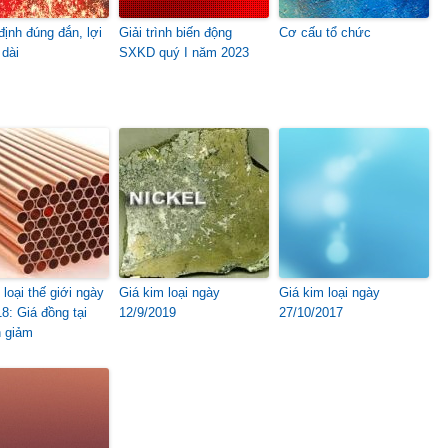
định đúng đắn, lợi
Giải trình biến động
Cơ cấu tổ chức
 dài
SXKD quý I năm 2023
loại thế giới ngày
Giá kim loại ngày
Giá kim loại ngày
8: Giá đồng tại
12/9/2019
27/10/2017
 giảm