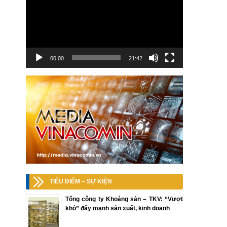
00:00
21:42
TIÊU ĐIỂM – SỰ KIỆN
Tổng công ty Khoáng sản – TKV: “Vượt
khó” đẩy mạnh sản xuất, kinh doanh