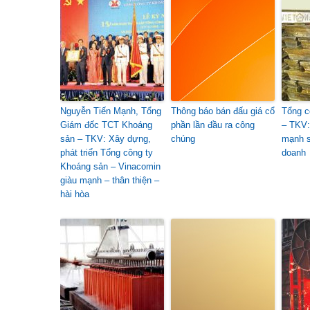
Nguyễn Tiến Mạnh, Tổng
Thông báo bán đấu giá cổ
Tổng c
Giám đốc TCT Khoáng
phần lần đầu ra công
– TKV:
sản – TKV: Xây dựng,
chúng
mạnh s
phát triển Tổng công ty
doanh
Khoáng sản – Vinacomin
giàu mạnh – thân thiện –
hài hòa