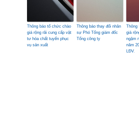
Thông báo tổ chức chào
Thông báo thay đổi nhân
Thông 
giá rộng rãi cung cấp vật
sự Phó Tổng giám đốc
giá rộ
tư hóa chất tuyển phục
Tổng công ty
ngậm n
vụ sản xuất
năm 20
LĐV.