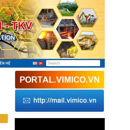
IÊN HỆ
Trình
chơi
Video