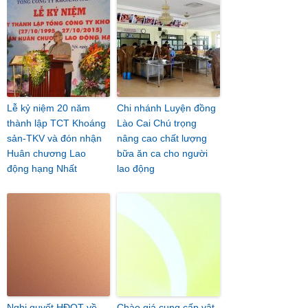
Lễ kỷ niệm 20 năm
Chi nhánh Luyện đồng
thành lập TCT Khoáng
Lào Cai Chú trọng
sản-TKV và đón nhận
nâng cao chất lượng
Huân chương Lao
bữa ăn ca cho người
động hạng Nhất
lao động
Nghị quyết HĐQT về
Chào giá cung cấp vật