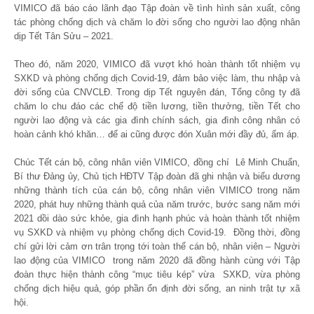
VIMICO đã báo cáo lãnh đạo Tập đoàn về tình hình sản xuất, công
tác phòng chống dịch và chăm lo đời sống cho người lao động nhân
dịp Tết Tân Sửu – 2021.
Theo đó, năm 2020, VIMICO đã vượt khó hoàn thành tốt nhiệm vụ
SXKD và phòng chống dịch Covid-19, đảm bảo việc làm, thu nhập và
đời sống của CNVCLĐ. Trong dịp Tết nguyên đán, Tổng công ty đã
chăm lo chu đáo các chế độ tiền lương, tiền thưởng, tiền Tết cho
người lao động và các gia đình chính sách, gia đình công nhân có
hoàn cảnh khó khăn… để ai cũng được đón Xuân mới đầy đủ, ấm áp.
Chúc Tết cán bộ, công nhân viên VIMICO, đồng chí Lê Minh Chuẩn,
Bí thư Đảng ủy, Chủ tịch HĐTV Tập đoàn đã ghi nhận và biểu dương
những thành tích của cán bộ, công nhân viên VIMICO trong năm
2020, phát huy những thành quả của năm trước, bước sang năm mới
2021 dồi dào sức khỏe, gia đình hạnh phúc và hoàn thành tốt nhiệm
vụ SXKD và nhiệm vụ phòng chống dịch Covid-19. Đồng thời, đồng
chí gửi lời cảm ơn trân trọng tới toàn thể cán bộ, nhân viên – Người
lao động của VIMICO trong năm 2020 đã đồng hành cùng với Tập
đoàn thực hiện thành công “mục tiêu kép” vừa SXKD, vừa phòng
chống dịch hiệu quả, góp phần ổn định đời sống, an ninh trật tự xã
hội.