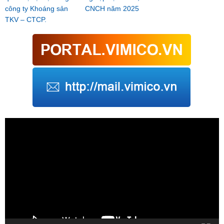
công ty Khoáng sản
CNCH năm 2025
TKV – CTCP.
Trình
chơi
Video