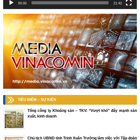
00:00
21:42
TIÊU ĐIỂM – SỰ KIỆN
Tổng công ty Khoáng sản – TKV: “Vượt khó” đẩy mạnh sản
xuất, kinh doanh
Chủ tịch UBND tỉnh Trịnh Xuân Trường làm việc với Tập đoàn