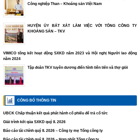
Công nghiệp Than – Khoáng sản Việt Nam
HUYỆN ỦY BÁT XÁT LÀM VIỆC VỚI TỔNG CÔNG TY
KHOÁNG SẢN – TKV
VIMICO tổng kết hoạt động SXKD năm 2023 và Hội nghị Người lao động
năm 2024
Tập đoàn TKV tuyên dương điển hình tiên tiến và thợ giỏi
CÔNG BỐ THÔNG TIN
UBCK Chấp thuận kết quả phát hành cổ phiếu để trả cổ tức
Giải trình kết qủa SXKD quý II. 2026
Báo cáo tài chính quý II. 2026 – Công ty mẹ Tổng công ty
Báo cáo tài chính quý II. 2026 – Hợp nhất Tổng công ty