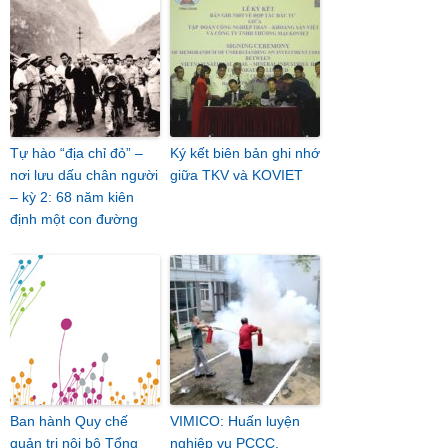
Tự hào “địa chỉ đỏ” –
Ký kết biên bản ghi nhớ
nơi lưu dấu chân người
giữa TKV và KOVIET
– kỳ 2: 68 năm kiên
định một con đường
Ban hành Quy chế
VIMICO: Huấn luyện
quản trị nội bộ Tổng
nghiệp vụ PCCC,