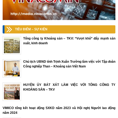
TIÊU ĐIỂM – SỰ KIỆN
Tổng công ty Khoáng sản – TKV: “Vượt khó” đẩy mạnh sản
xuất, kinh doanh
Chủ tịch UBND tỉnh Trịnh Xuân Trường làm việc với Tập đoàn
Công nghiệp Than – Khoáng sản Việt Nam
HUYỆN ỦY BÁT XÁT LÀM VIỆC VỚI TỔNG CÔNG TY
KHOÁNG SẢN – TKV
VIMICO tổng kết hoạt động SXKD năm 2023 và Hội nghị Người lao động
năm 2024