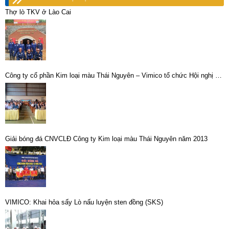
Thợ lò TKV ở Lào Cai
Công ty cổ phần Kim loại màu Thái Nguyên – Vimico tổ chức Hội nghị đối
thoại định kỳ giữa người sử dụng lao động và người lao động năm 2022.
Giải bóng đá CNVCLĐ Công ty Kim loại màu Thái Nguyên năm 2013
VIMICO: Khai hỏa sấy Lò nấu luyện sten đồng (SKS)