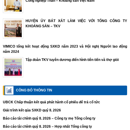
Công nghiệp Than – Khoáng sản Việt Nam
HUYỆN ỦY BÁT XÁT LÀM VIỆC VỚI TỔNG CÔNG TY
KHOÁNG SẢN – TKV
VIMICO tổng kết hoạt động SXKD năm 2023 và Hội nghị Người lao động
năm 2024
Tập đoàn TKV tuyên dương điển hình tiên tiến và thợ giỏi
CÔNG BỐ THÔNG TIN
UBCK Chấp thuận kết quả phát hành cổ phiếu để trả cổ tức
Giải trình kết qủa SXKD quý II. 2026
Báo cáo tài chính quý II. 2026 – Công ty mẹ Tổng công ty
Báo cáo tài chính quý II. 2026 – Hợp nhất Tổng công ty