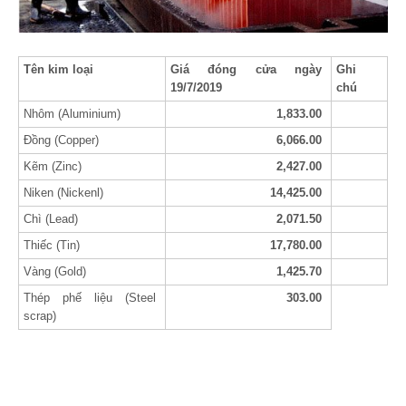
Tên kim loại
Giá đóng cửa ngày
Ghi
19/7/2019
chú
Nhôm (Aluminium)
1,833.00
Đồng (Copper)
6,066.00
Kẽm (Zinc)
2,427.00
Niken (Nickenl)
14,425.00
Chì (Lead)
2,071.50
Thiếc (Tin)
17,780.00
Vàng (Gold)
1,425.70
Thép phế liệu (Steel
303.00
scrap)