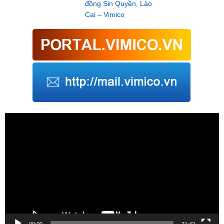
đồng Sin Quyền, Lào
Cai – Vimico
Trình
chơi
Video
00:00
21:42