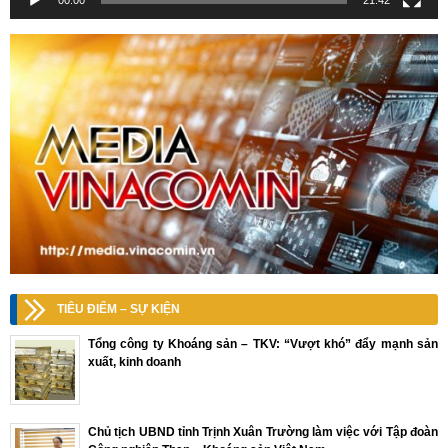
TIÊU ĐIỂM – SỰ KIỆN
Tổng công ty Khoáng sản – TKV: “Vượt khó” đẩy mạnh sản
xuất, kinh doanh
Chủ tịch UBND tỉnh Trịnh Xuân Trường làm việc với Tập đoàn