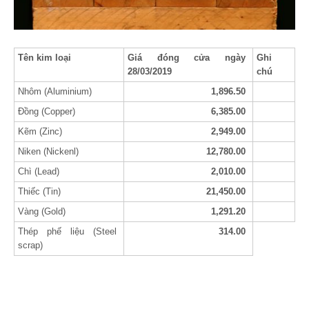
Tên kim loại
Giá đóng cửa ngày
Ghi
28/03/2019
chú
Nhôm (Aluminium)
1,896.50
Đồng (Copper)
6,385.00
Kẽm (Zinc)
2,949.00
Niken (Nickenl)
12,780.00
Chì (Lead)
2,010.00
Thiếc (Tin)
21,450.00
Vàng (Gold)
1,291.20
Thép phế liệu (Steel
314.00
scrap)