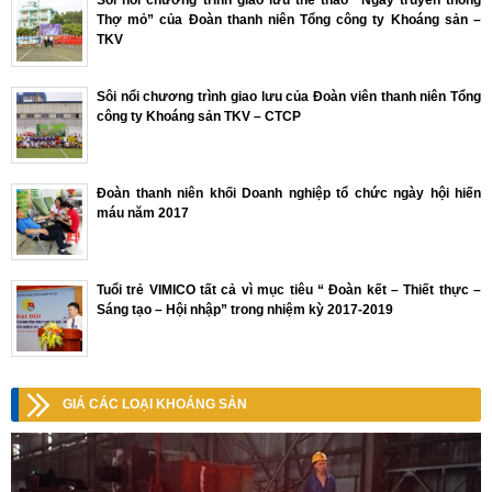
Sôi nổi chương trình giao lưu thể thao “Ngày truyền thống
Thợ mỏ” của Đoàn thanh niên Tổng công ty Khoáng sản –
TKV
Sôi nổi chương trình giao lưu của Đoàn viên thanh niên Tổng
công ty Khoáng sản TKV – CTCP
Đoàn thanh niên khối Doanh nghiệp tổ chức ngày hội hiến
máu năm 2017
Tuổi trẻ VIMICO tất cả vì mục tiêu “ Đoàn kết – Thiết thực –
Sáng tạo – Hội nhập” trong nhiệm kỳ 2017-2019
GIÁ CÁC LOẠI KHOÁNG SẢN