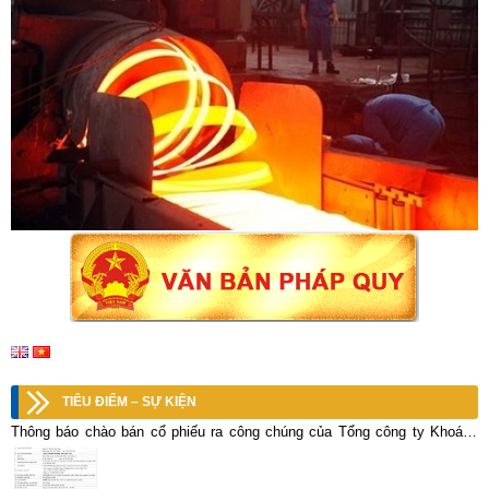
TIÊU ĐIỂM – SỰ KIỆN
Thông báo chào bán cổ phiếu ra công chúng của Tổng công ty Khoáng
sản – TKV tại Công ty CP KLM Nghệ Tĩnh