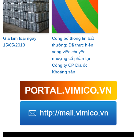
Giá kim loại ngày
Công bố thông tin bất
15/05/2019
thường: Đã thực hiện
xong việc chuyển
nhượng cổ phần tại
Công ty CP Địa ốc
Khoáng sản
Trình