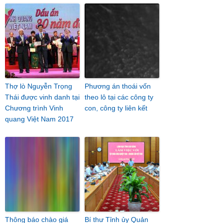
Thợ lò Nguyễn Trọng
Phương án thoái vốn
Thái được vinh danh tại
theo lô tại các công ty
Chương trình Vinh
con, công ty liên kết
quang Việt Nam 2017
Thông báo chào giá
Bí thư Tỉnh ủy Quản