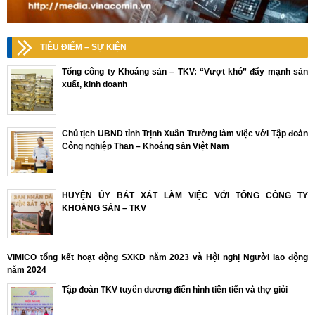
TIÊU ĐIỂM – SỰ KIỆN
Tổng công ty Khoáng sản – TKV: “Vượt khó” đẩy mạnh sản
xuất, kinh doanh
Chủ tịch UBND tỉnh Trịnh Xuân Trường làm việc với Tập đoàn
Công nghiệp Than – Khoáng sản Việt Nam
HUYỆN ỦY BÁT XÁT LÀM VIỆC VỚI TỔNG CÔNG TY
KHOÁNG SẢN – TKV
VIMICO tổng kết hoạt động SXKD năm 2023 và Hội nghị Người lao động
năm 2024
Tập đoàn TKV tuyên dương điển hình tiên tiến và thợ giỏi