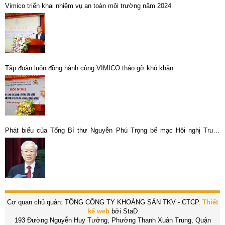
Vimico triển khai nhiệm vụ an toàn môi trường năm 2024
Tập đoàn luôn đồng hành cùng VIMICO tháo gỡ khó khăn
Phát biểu của Tổng Bí thư Nguyễn Phú Trọng bế mạc Hội nghị Trung
ương giữa nhiệm kỳ
Cơ quan chủ quản: TỔNG CÔNG TY KHOÁNG SẢN TKV - CTCP.
Thiết
kế web
bởi StaD
193 Đường Nguyễn Huy Tưởng, Phường Thanh Xuân Trung, Quận