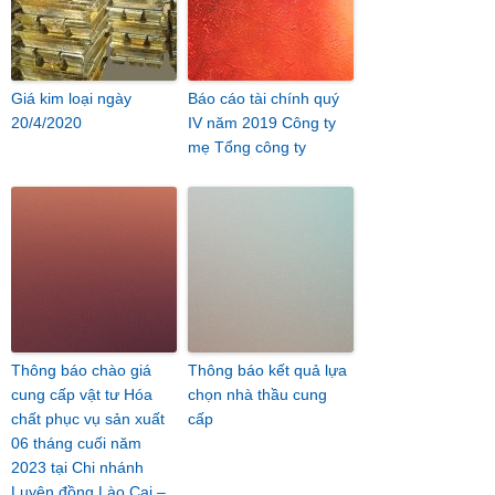
Giá kim loại ngày
Báo cáo tài chính quý
20/4/2020
IV năm 2019 Công ty
mẹ Tổng công ty
Thông báo chào giá
Thông báo kết quả lựa
cung cấp vật tư Hóa
chọn nhà thầu cung
chất phục vụ sản xuất
cấp
06 tháng cuối năm
2023 tại Chi nhánh
Luyện đồng Lào Cai –