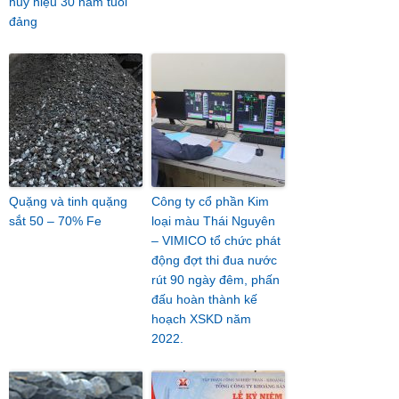
huy hiệu 30 năm tuổi
đảng
Quặng và tinh quặng
Công ty cổ phần Kim
sắt 50 – 70% Fe
loại màu Thái Nguyên
– VIMICO tổ chức phát
động đợt thi đua nước
rút 90 ngày đêm, phấn
đấu hoàn thành kế
hoạch XSKD năm
2022.