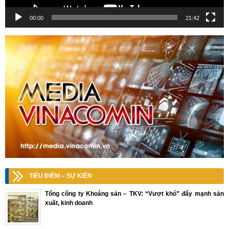
00:00
21:42
TIÊU ĐIỂM – SỰ KIỆN
Tổng công ty Khoáng sản – TKV: “Vượt khó” đẩy mạnh sản
xuất, kinh doanh