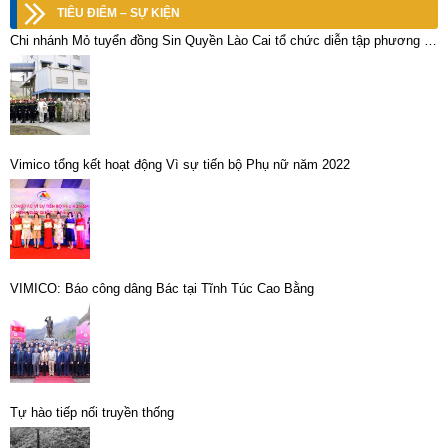
TIÊU ĐIỂM – SỰ KIỆN
Chi nhánh Mỏ tuyển đồng Sin Quyền Lào Cai tổ chức diễn tập phương án
chữa cháy, ứng phó sự cố hóa chất năm 2019
Vimico tổng kết hoạt động Vì sự tiến bộ Phụ nữ năm 2022
VIMICO: Báo công dâng Bác tại Tĩnh Túc Cao Bằng
Tự hào tiếp nối truyền thống