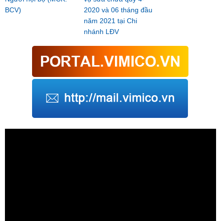
BCV)
2020 và 06 tháng đầu
năm 2021 tại Chi
nhánh LĐV
Trình
chơi
Video