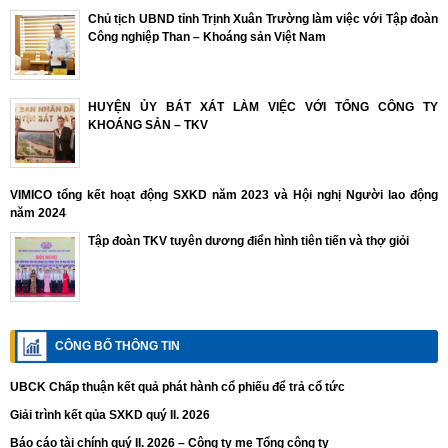
Chủ tịch UBND tỉnh Trịnh Xuân Trường làm việc với Tập đoàn
Công nghiệp Than – Khoáng sản Việt Nam
HUYỆN ỦY BÁT XÁT LÀM VIỆC VỚI TỔNG CÔNG TY
KHOÁNG SẢN – TKV
VIMICO tổng kết hoạt động SXKD năm 2023 và Hội nghị Người lao động
năm 2024
Tập đoàn TKV tuyên dương điển hình tiên tiến và thợ giỏi
CÔNG BỐ THÔNG TIN
UBCK Chấp thuận kết quả phát hành cổ phiếu để trả cổ tức
Giải trình kết qủa SXKD quý II. 2026
Báo cáo tài chính quý II. 2026 – Công ty mẹ Tổng công ty