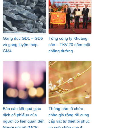
Gang đúc GD1 – GD6
Tổng công ty Khoáng
và gang luyện thép
sản – TKV 20 năm một
GM4
chặng đường.
Báo cáo kết quả giao
Thông báo tổ chức
dịch cổ phiếuu của
chào giá rộng rãi cung
người có liên quan đến
cấp vật tư thiết bị phục
Người nội bộ (MCK:
vụ sưả chữa quý 4-