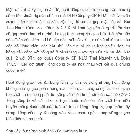
Mặc dù chỉ là kỷ niệm năm lẻ, hoạt động giao hữu phong trào, nhưng
công tác chuẩn bị của chủ nhà là ĐTN Công ty CP KLM Thái Nguyên
được triển khai khá chu đáo, đặc biệt là có sự góp mặt của đ/c Bùi
Tiến Hải – Giám đốc Công ty CP KLM Thái Nguyên ở vị trí tiền đạo
đã góp phần làm cho chất lượng trận bóng đá giao hữu trở nên hấp
dẫn. Trận đấu diễn ra khá hấp dẫn, sôi nổi với sự cổ vũ nhiệt tình của
các cổ động viên, các cầu thủ liên tục tổ chức khá nhiều đợt lên
bóng, tấn công với tổng số 8 bàn thắng được ghi của cả hai đội. Kết
quả, 2 đội ĐTN cơ quan Công ty CP KLM Thái Nguyên và Đoàn
TNCS HCM cơ quan Tổng công ty đã hòa nhau với kết quả chung
cuộc là 4-4.
Hoạt động giao hữu đá bóng lần này là một trong những hoạt động
không những góp phần nâng cao hiệu quả trong công tác rèn luyện
thể chất, làm phong phú đời sống văn hóa tinh thần của cán bộ CNVC
Tổng công ty và các đơn vị trực thuộc mà còn gắn chặt hơn nữa
truyền thống đoàn kết của tuổi trẻ trong Tổng công ty, góp phần xây
dựng Tổng công ty Khoáng sản Vinacomin ngày càng vững mạnh
toàn diện về mọi mặt.
Sau đây là những hình ảnh của trận giao hữu: