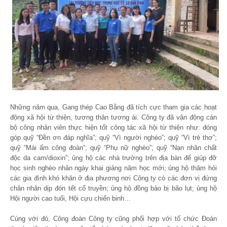
Những năm qua, Gang thép Cao Bằng đã tích cực tham gia các hoạt
động xã hội từ thiện, tương thân tương ái. Công ty đã vận động cán
bộ công nhân viên thực hiện tốt công tác xã hội từ thiện như: đóng
góp quỹ “Đền ơn đáp nghĩa”; quỹ “Vì người nghèo”; quỹ “Vì trẻ thơ”;
quỹ “Mái ấm công đoàn”; quỹ “Phụ nữ nghèo”; quỹ “Nạn nhân chất
độc da cam/dioxin”; ủng hộ các nhà trường trên địa bàn để giúp đỡ
học sinh nghèo nhân ngày khai giảng năm học mới; ủng hộ thăm hỏi
các gia đình khó khăn ở địa phương nơi Công ty có các đơn vị đứng
chân nhân dịp đón tết cổ truyền; ủng hộ đồng bào bị bão lụt; ủng hộ
Hội người cao tuổi, Hội cựu chiến binh…
Cùng với đó, Công đoàn Công ty cũng phối hợp với tổ chức Đoàn