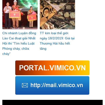
Chi nhánh Luyện đồng
TT kim loại thế giới
Lào Cai đoạt giải Nhất
ngày 18/2/2019: Giá tại
Hội thi “Tìm hiểu Luật
Thượng Hải hầu hết
Phòng cháy, chữa
tăng
cháy”
Trình
chơi