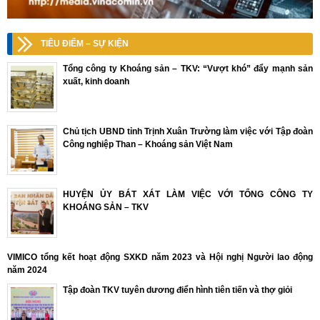
TIÊU ĐIỂM – SỰ KIỆN
Tổng công ty Khoáng sản – TKV: “Vượt khó” đẩy mạnh sản
xuất, kinh doanh
Chủ tịch UBND tỉnh Trịnh Xuân Trường làm việc với Tập đoàn
Công nghiệp Than – Khoáng sản Việt Nam
HUYỆN ỦY BÁT XÁT LÀM VIỆC VỚI TỔNG CÔNG TY
KHOÁNG SẢN – TKV
VIMICO tổng kết hoạt động SXKD năm 2023 và Hội nghị Người lao động
năm 2024
Tập đoàn TKV tuyên dương điển hình tiên tiến và thợ giỏi