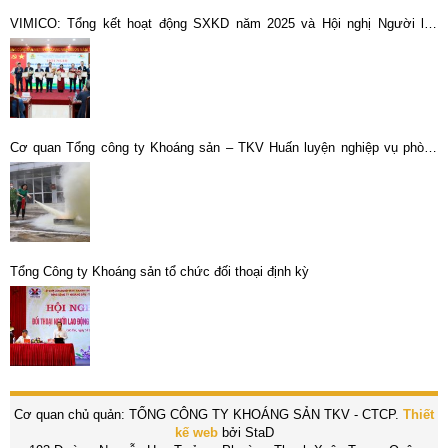
VIMICO: Tổng kết hoạt động SXKD năm 2025 và Hội nghị Người lao
động năm 2026
Cơ quan Tổng công ty Khoáng sản – TKV Huấn luyện nghiệp vụ phòng
cháy, chữa cháy và cứu nạn, cứu hộ năm 2021
Tổng Công ty Khoáng sản tổ chức đối thoại định kỳ
Cơ quan chủ quản: TỔNG CÔNG TY KHOÁNG SẢN TKV - CTCP.
Thiết
kế web
bởi StaD