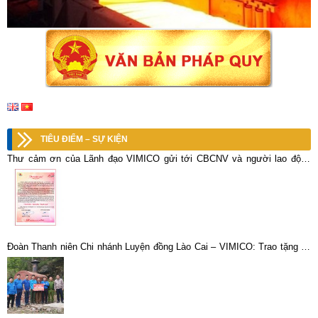
TIÊU ĐIỂM – SỰ KIỆN
Thư cảm ơn của Lãnh đạo VIMICO gửi tới CBCNV và người lao động
nhân kỷ niệm 25 năm ngày thành lập Tổng công ty Khoáng sản – TKV
Đoàn Thanh niên Chi nhánh Luyện đồng Lào Cai – VIMICO: Trao tặng Lò
xử lý rác thải cho xã Tả Gia Khâu