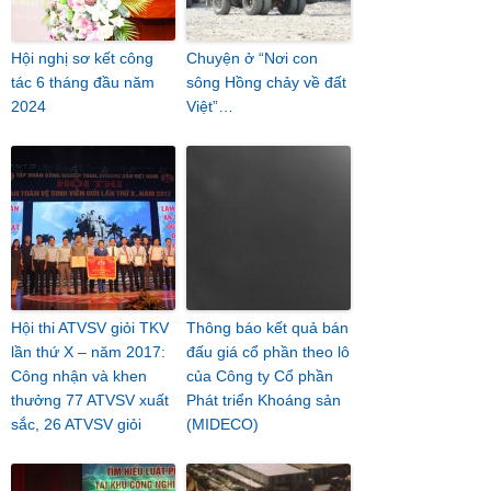
Hội nghị sơ kết công
Chuyện ở “Nơi con
tác 6 tháng đầu năm
sông Hồng chảy về đất
2024
Việt”…
Hội thi ATVSV giỏi TKV
Thông báo kết quả bán
lần thứ X – năm 2017:
đấu giá cổ phần theo lô
Công nhận và khen
của Công ty Cổ phần
thưởng 77 ATVSV xuất
Phát triển Khoáng sản
sắc, 26 ATVSV giỏi
(MIDECO)