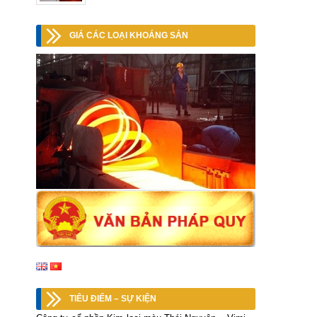
GIÁ CÁC LOẠI KHOÁNG SẢN
TIÊU ĐIỂM – SỰ KIỆN