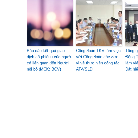
Báo cáo kết quả giao
Công đoàn TKV làm việc
Tổng g
dịch cổ phiếuu của người
với Công đoàn các đơn
Đặng T
có liên quan đến Người
vị về thực hiện công tác
làm vi
nội bộ (MCK: BCV)
AT-VSLĐ
Đất hi