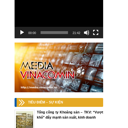
00:00
21:42
TIÊU ĐIỂM – SỰ KIỆN
Tổng công ty Khoáng sản – TKV: “Vượt
khó” đẩy mạnh sản xuất, kinh doanh