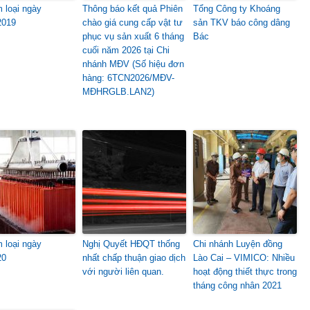
m loại ngày
Thông báo kết quả Phiên
Tổng Công ty Khoáng
2019
chào giá cung cấp vật tư
sản TKV báo công dâng
phục vụ sản xuất 6 tháng
Bác
cuối năm 2026 tại Chi
nhánh MĐV (Số hiệu đơn
hàng: 6TCN2026/MĐV-
MĐHRGLB.LAN2)
m loại ngày
Nghị Quyết HĐQT thống
Chi nhánh Luyện đồng
20
nhất chấp thuận giao dịch
Lào Cai – VIMICO: Nhiều
với người liên quan.
hoạt động thiết thực trong
tháng công nhân 2021