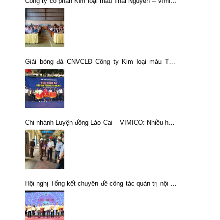
Công ty cổ phần Kim loại màu Thái Nguyên – Vimico
tổ chức Hội nghị đối thoại định kỳ giữa người sử
dụng lao động và người lao động năm 2022.
Giải bóng đá CNVCLĐ Công ty Kim loại màu Thái
Nguyên năm 2013
Chi nhánh Luyện đồng Lào Cai – VIMICO: Nhiều hoạt
động thiết thực trong tháng công nhân 2021
Hội nghị Tổng kết chuyên đề công tác quản trị nội bộ
5 năm (2021 – 2025)