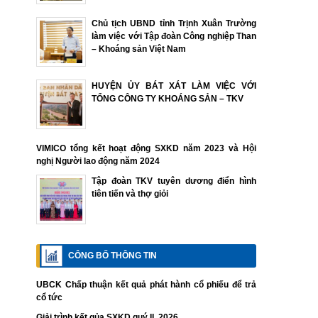
Chủ tịch UBND tỉnh Trịnh Xuân Trường
làm việc với Tập đoàn Công nghiệp Than
– Khoáng sản Việt Nam
HUYỆN ỦY BÁT XÁT LÀM VIỆC VỚI
TỔNG CÔNG TY KHOÁNG SẢN – TKV
VIMICO tổng kết hoạt động SXKD năm 2023 và Hội
nghị Người lao động năm 2024
Tập đoàn TKV tuyên dương điển hình
tiên tiến và thợ giỏi
CÔNG BỐ THÔNG TIN
UBCK Chấp thuận kết quả phát hành cổ phiếu để trả
cổ tức
Giải trình kết qủa SXKD quý II. 2026