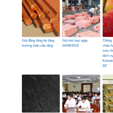
Giá đồng tăng do tăng
Giá kim loại ngày
Thông 
trưởng toàn cầu tăng
24/09/2018
chào h
sửa ch
dịch vụ
Komat
69”