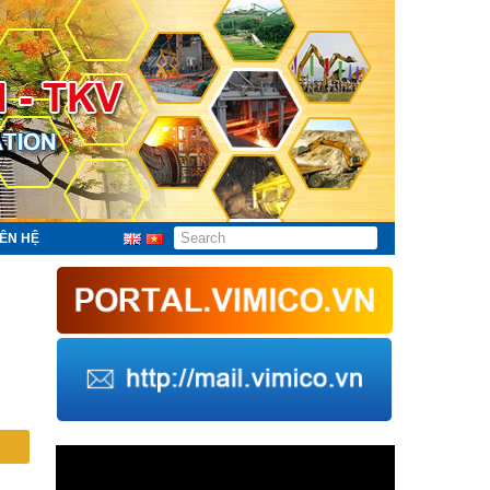
IÊN HỆ
Trình
chơi
Video