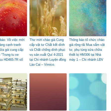
báo: Về việc mời
Thư mời chào giá Cung
Thông báo tổ chức chào
àng cạnh tranh
cấp vật tư Chất kết dính
giá rộng rãi Mua sắm vật
ữa gói cung cấp
và Chất chống dính phục
tư, phụ tùng sửa chữa
 “Trung tu xe
vụ sản xuất Quí 4-2021
thiết bị HM306 tại Nhà
su HD465-7R số
tại Chi nhánh Luyện đồng
máy 1 – Chi nhánh LĐV
Lào Cai – Vimico.