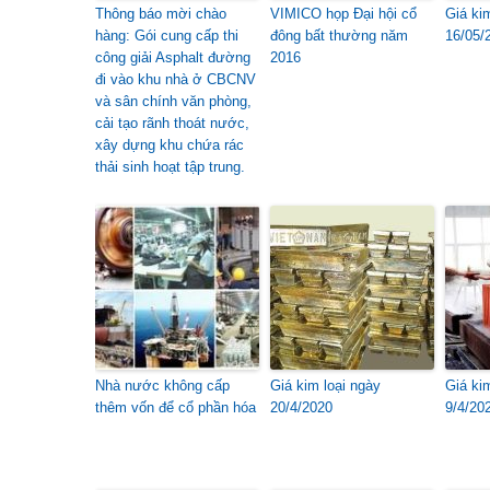
Thông báo mời chào
VIMICO họp Đại hội cổ
Giá ki
hàng: Gói cung cấp thi
đông bất thường năm
16/05/
công giải Asphalt đường
2016
đi vào khu nhà ở CBCNV
và sân chính văn phòng,
cải tạo rãnh thoát nước,
xây dựng khu chứa rác
thải sinh hoạt tập trung.
Nhà nước không cấp
Giá kim loại ngày
Giá ki
thêm vốn để cổ phần hóa
20/4/2020
9/4/20