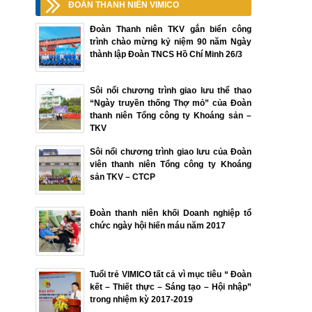
ĐOÀN THANH NIÊN VIMICO
Đoàn Thanh niên TKV gắn biển công
trình chào mừng kỷ niệm 90 năm Ngày
thành lập Đoàn TNCS Hồ Chí Minh 26/3
Sôi nổi chương trình giao lưu thể thao
“Ngày truyền thống Thợ mỏ” của Đoàn
thanh niên Tổng công ty Khoáng sản –
TKV
Sôi nổi chương trình giao lưu của Đoàn
viên thanh niên Tổng công ty Khoáng
sản TKV – CTCP
Đoàn thanh niên khối Doanh nghiệp tổ
chức ngày hội hiến máu năm 2017
Tuổi trẻ VIMICO tất cả vì mục tiêu “ Đoàn
kết – Thiết thực – Sáng tạo – Hội nhập”
trong nhiệm kỳ 2017-2019