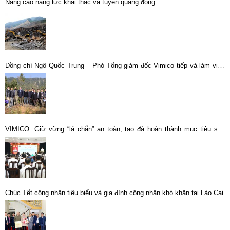
Nâng cao năng lực khai thác và tuyển quặng đồng
Đồng chí Ngô Quốc Trung – Phó Tổng giám đốc Vimico tiếp và làm việc
với Đại sứ đặc mệnh toàn quyền Hoa Kỳ tại Việt Nam
VIMICO: Giữ vững “lá chắn” an toàn, tạo đà hoàn thành mục tiêu sản
xuất kinh doanh năm 2026
Chúc Tết công nhân tiêu biểu và gia đình công nhân khó khăn tại Lào Cai