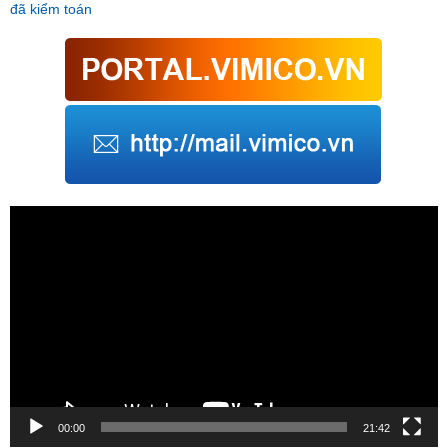
đã kiểm toán
Trình
chơi
Video
00:00
21:42