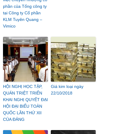
phần của Tổng công ty
tại Công ty Cổ phần
KLM Tuyên Quang –
Vimico
HỘI NGHỊ HỌC TẬP,
Giá kim loại ngày
QUÁN TRIỆT TRIỂN
22/10/2018
KHAI NGHỊ QUYẾT ĐẠI
HỘI ĐẠI BIỂU TOÀN
QUỐC LẦN THỨ XII
CỦA ĐẢNG