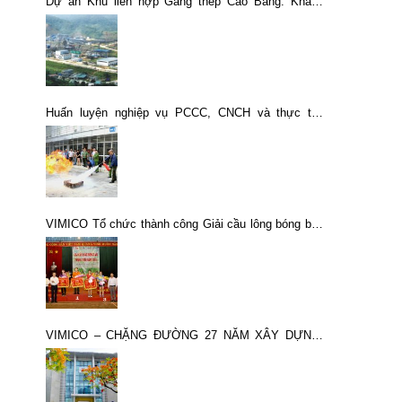
Dự án Khu liên hợp Gang thép Cao Bằng: Khẳng
định chiến lược đúng đắn của TKV
Huấn luyện nghiệp vụ PCCC, CNCH và thực tập
phương án năm 2023
VIMICO Tổ chức thành công Giải cầu lông bóng bàn
phong trào năm 2018
VIMICO – CHẶNG ĐƯỜNG 27 NĂM XÂY DỰNG,
PHÁT TRIỂN