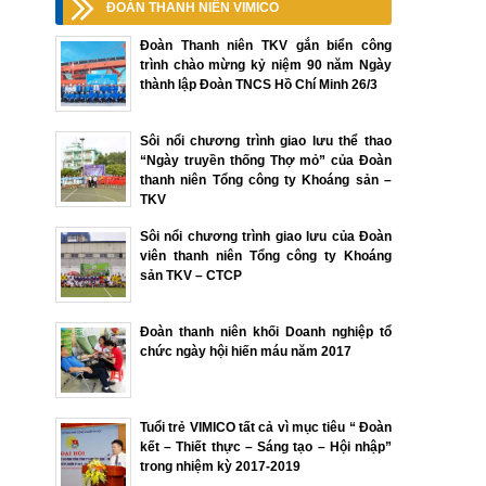
ĐOÀN THANH NIÊN VIMICO
Đoàn Thanh niên TKV gắn biển công
trình chào mừng kỷ niệm 90 năm Ngày
thành lập Đoàn TNCS Hồ Chí Minh 26/3
Sôi nổi chương trình giao lưu thể thao
“Ngày truyền thống Thợ mỏ” của Đoàn
thanh niên Tổng công ty Khoáng sản –
TKV
Sôi nổi chương trình giao lưu của Đoàn
viên thanh niên Tổng công ty Khoáng
sản TKV – CTCP
Đoàn thanh niên khối Doanh nghiệp tổ
chức ngày hội hiến máu năm 2017
Tuổi trẻ VIMICO tất cả vì mục tiêu “ Đoàn
kết – Thiết thực – Sáng tạo – Hội nhập”
trong nhiệm kỳ 2017-2019