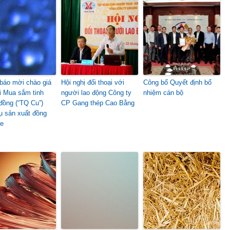
báo mời chào giá
Hội nghị đối thoại với
Công bố Quyết định bổ
ãi Mua sắm tinh
người lao động Công ty
nhiệm cán bộ
đồng (“TQ Cu”)
CP Gang thép Cao Bằng
ụ sản xuất đồng
de