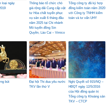
m loại ngày
Thông báo tổ chức chò
Tổng công ty đã ký hợp
2019
giá rộng dãi Cung cấp vật
đồng kiểm toán năm 2020
tư Hóa chất tuyển phục
với Công ty TNHH kiểm
vụ sản xuất 6 tháng đầu
toán và tư vấn UHY
năm 2025 tại Chi nhánh
Mỏ tuyển đồng Sin
Quyền, Lào Cai – Vimico
ng bút
Đại hội Thi đua yêu nước
Nghị Quyết số 915/NQ –
TKV lần thứ V
HĐQT ngày 12/5/2016
của Hội đồng quản trị
Tổng công ty Khoáng sản
TKV – CTCP