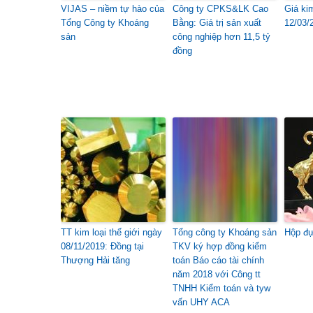
VIJAS – niềm tự hào của
Công ty CPKS&LK Cao
Giá ki
Tổng Công ty Khoáng
Bằng: Giá trị sản xuất
12/03/
sản
công nghiệp hơn 11,5 tỷ
đồng
TT kim loại thế giới ngày
Tổng công ty Khoáng sản
Hộp đự
08/11/2019: Đồng tại
TKV ký hợp đồng kiểm
Thượng Hải tăng
toán Báo cáo tài chính
năm 2018 với Công tt
TNHH Kiểm toán và tyw
vấn UHY ACA