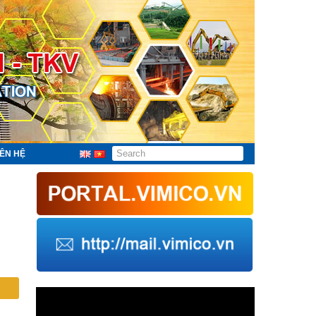
IÊN HỆ
Trình
chơi
Video