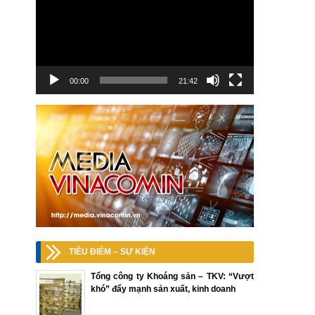
00:00
21:42
TIÊU ĐIỂM – SỰ KIỆN
Tổng công ty Khoáng sản – TKV: “Vượt
khó” đẩy mạnh sản xuất, kinh doanh