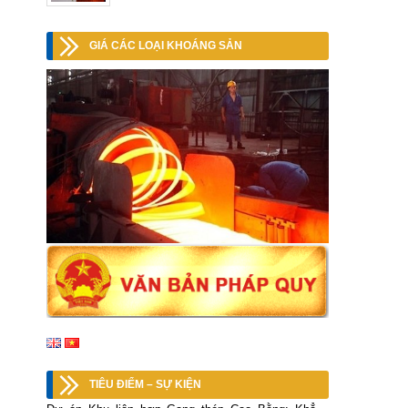
GIÁ CÁC LOẠI KHOÁNG SẢN
TIÊU ĐIỂM – SỰ KIỆN