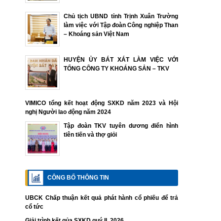
Chủ tịch UBND tỉnh Trịnh Xuân Trường
làm việc với Tập đoàn Công nghiệp Than
– Khoáng sản Việt Nam
HUYỆN ỦY BÁT XÁT LÀM VIỆC VỚI
TỔNG CÔNG TY KHOÁNG SẢN – TKV
VIMICO tổng kết hoạt động SXKD năm 2023 và Hội
nghị Người lao động năm 2024
Tập đoàn TKV tuyên dương điển hình
tiên tiến và thợ giỏi
CÔNG BỐ THÔNG TIN
UBCK Chấp thuận kết quả phát hành cổ phiếu để trả
cổ tức
Giải trình kết qủa SXKD quý II. 2026