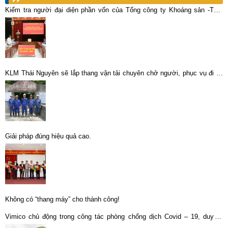
Kiểm tra người đại diện phần vốn của Tổng công ty Khoáng sản -TKV
năm 2022 tại Công ty cổ phần KLM Thái Nguyên -Vimico
KLM Thái Nguyên sẽ lắp thang vận tải chuyên chở người, phục vụ đi lại
cho thợ lò Làng Hích
Giải pháp đúng hiệu quả cao.
Không có “thang máy” cho thành công!
Vimico chủ động trong công tác phòng chống dịch Covid – 19, duy trì
SXKD ổn định