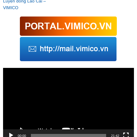
Luyện đồng Lào Cai –
VIMICO
Trình
chơi
Video
00:00
21:42