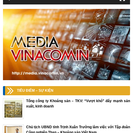
TIÊU ĐIỂM – SỰ KIỆN
Tổng công ty Khoáng sản – TKV: “Vượt khó” đẩy mạnh sản
xuất, kinh doanh
Chủ tịch UBND tỉnh Trịnh Xuân Trường làm việc với Tập đoàn
Công nghiệp Than – Khoáng sản Việt Nam