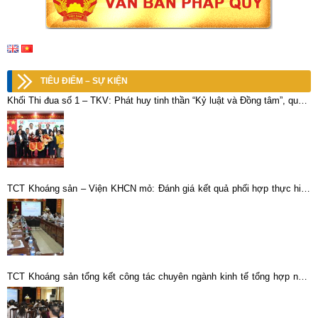
TIÊU ĐIỂM – SỰ KIỆN
Khối Thi đua số 1 – TKV: Phát huy tinh thần “Kỷ luật và Đồng tâm”, quyết
tâm bứt phá trong năm 2026
TCT Khoáng sản – Viện KHCN mỏ: Đánh giá kết quả phối hợp thực hiện
các công trình khoa học
TCT Khoáng sản tổng kết công tác chuyên ngành kinh tế tổng hợp năm
2013