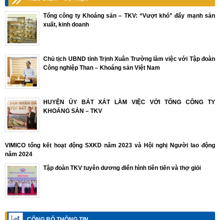
Tổng công ty Khoáng sản – TKV: “Vượt khó” đẩy mạnh sản
xuất, kinh doanh
Chủ tịch UBND tỉnh Trịnh Xuân Trường làm việc với Tập đoàn
Công nghiệp Than – Khoáng sản Việt Nam
HUYỆN ỦY BÁT XÁT LÀM VIỆC VỚI TỔNG CÔNG TY
KHOÁNG SẢN – TKV
VIMICO tổng kết hoạt động SXKD năm 2023 và Hội nghị Người lao động
năm 2024
Tập đoàn TKV tuyên dương điển hình tiên tiến và thợ giỏi
CÔNG BỐ THÔNG TIN