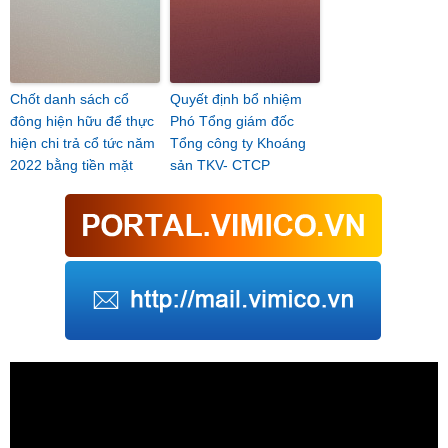
Chốt danh sách cổ
Quyết định bổ nhiệm
đông hiện hữu để thực
Phó Tổng giám đốc
hiện chi trả cổ tức năm
Tổng công ty Khoáng
2022 bằng tiền mặt
sản TKV- CTCP
Trình
chơi
Video