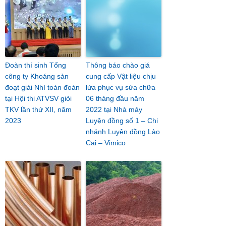
Đoàn thí sinh Tổng
Thông báo chào giá
công ty Khoáng sản
cung cấp Vật liệu chịu
đoạt giải Nhì toàn đoàn
lửa phục vụ sửa chữa
tại Hội thi ATVSV giỏi
06 tháng đầu năm
TKV lần thứ XII, năm
2022 tại Nhà máy
2023
Luyện đồng số 1 – Chi
nhánh Luyện đồng Lào
Cai – Vimico