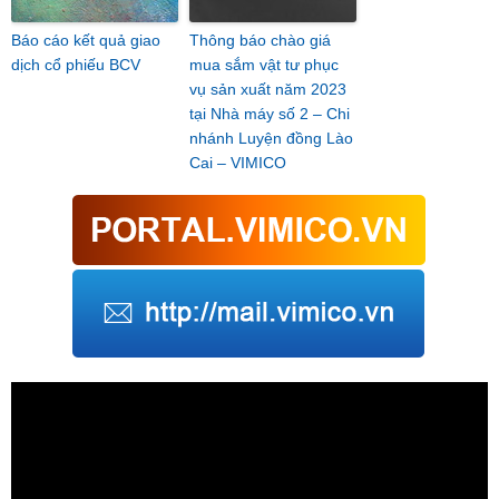
Báo cáo kết quả giao
Thông báo chào giá
dịch cổ phiếu BCV
mua sắm vật tư phục
vụ sản xuất năm 2023
tại Nhà máy số 2 – Chi
nhánh Luyện đồng Lào
Cai – VIMICO
Trình
chơi
Video