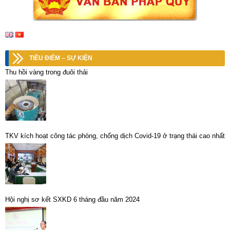
TIÊU ĐIỂM – SỰ KIỆN
Thu hồi vàng trong đuôi thải
TKV kích hoạt công tác phòng, chống dịch Covid-19 ở trạng thái cao nhất
Hội nghị sơ kết SXKD 6 tháng đầu năm 2024