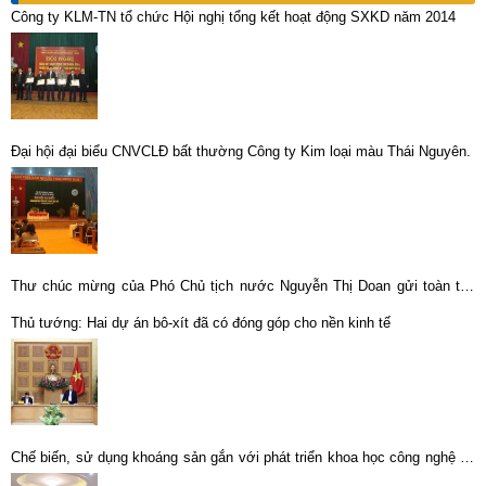
Công ty KLM-TN tổ chức Hội nghị tổng kết hoạt động SXKD năm 2014
Đại hội đại biểu CNVCLĐ bất thường Công ty Kim loại màu Thái Nguyên.
Thư chúc mừng của Phó Chủ tịch nước Nguyễn Thị Doan gửi toàn thể
CBNV và người lao động Tổng công ty Khoáng sản – TKV nhân kỷ niệm
Thủ tướng: Hai dự án bô-xít đã có đóng góp cho nền kinh tế
20 năm ngày thành lập
Chế biến, sử dụng khoáng sản gắn với phát triển khoa học công nghệ và
đổi mới sáng tạo