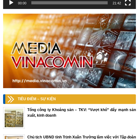
00:00
21:42
TIÊU ĐIỂM – SỰ KIỆN
Tổng công ty Khoáng sản – TKV: “Vượt khó” đẩy mạnh sản
xuất, kinh doanh
Chủ tịch UBND tỉnh Trịnh Xuân Trường làm việc với Tập đoàn