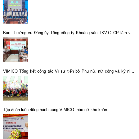
Ban Thường vụ Đảng ủy Tổng công ty Khoáng sản TKV-CTCP làm việc
với các tổ chức chính trị – xã hội
VIMICO Tổng kết công tác Vì sự tiến bộ Phụ nữ, nữ công và kỷ niệm
107 năm ngày Quốc tế Phụ nữ 8-3
Tập đoàn luôn đồng hành cùng VIMICO tháo gỡ khó khăn