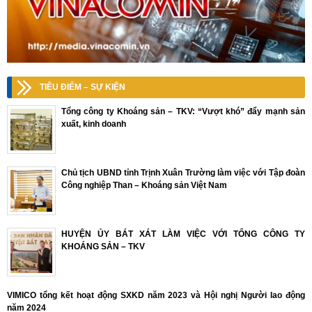
TIÊU ĐIỂM – SỰ KIỆN
Tổng công ty Khoáng sản – TKV: “Vượt khó” đẩy mạnh sản
xuất, kinh doanh
Chủ tịch UBND tỉnh Trịnh Xuân Trường làm việc với Tập đoàn
Công nghiệp Than – Khoáng sản Việt Nam
HUYỆN ỦY BÁT XÁT LÀM VIỆC VỚI TỔNG CÔNG TY
KHOÁNG SẢN – TKV
VIMICO tổng kết hoạt động SXKD năm 2023 và Hội nghị Người lao động
năm 2024