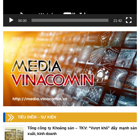
00:00
21:42
TIÊU ĐIỂM – SỰ KIỆN
Tổng công ty Khoáng sản – TKV: “Vượt khó” đẩy mạnh sản
xuất, kinh doanh