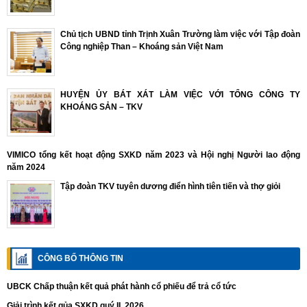
Chủ tịch UBND tỉnh Trịnh Xuân Trường làm việc với Tập đoàn
Công nghiệp Than – Khoáng sản Việt Nam
HUYỆN ỦY BÁT XÁT LÀM VIỆC VỚI TỔNG CÔNG TY
KHOÁNG SẢN – TKV
VIMICO tổng kết hoạt động SXKD năm 2023 và Hội nghị Người lao động
năm 2024
Tập đoàn TKV tuyên dương điển hình tiên tiến và thợ giỏi
CÔNG BỐ THÔNG TIN
UBCK Chấp thuận kết quả phát hành cổ phiếu để trả cổ tức
Giải trình kết qủa SXKD quý II. 2026