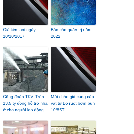
Giá kim loại ngày
Báo cáo quản trị năm
10/10/2017
2022
Công đoàn TKV: Trên
Mời chào giá cung cấp
13,5 tỷ đồng hỗ trợ nhà
vật tư Bộ ruột bơm bùn
ở cho người lao động
10/8ST