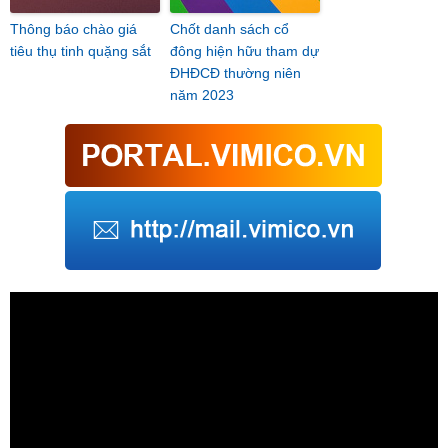
Thông báo chào giá
Chốt danh sách cổ
tiêu thụ tinh quặng sắt
đông hiện hữu tham dự
ĐHĐCĐ thường niên
năm 2023
Trình
chơi
Video