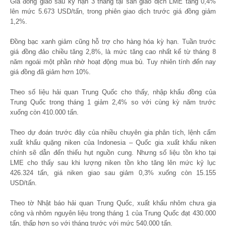
Giá đồng giao sau kỳ hạn 3 tháng tại sàn giao dịch LME tăng 0,4%
lên mức 5.673 USD/tấn, trong phiên giao dịch trước giá đồng giảm
1,2%.
Đồng bạc xanh giảm cũng hỗ trợ cho hàng hóa kỳ hạn. Tuần trước
giá đồng đảo chiều tăng 2,8%, là mức tăng cao nhất kể từ tháng 8
năm ngoái một phần nhờ hoạt động mua bù. Tuy nhiên tính đến nay
giá đồng đã giảm hơn 10%.
Theo số liệu hải quan Trung Quốc cho thấy, nhập khẩu đồng của
Trung Quốc trong tháng 1 giảm 2,4% so với cùng kỳ năm trước
xuống còn 410.000 tấn.
Theo dự đoán trước đây của nhiều chuyên gia phân tích, lệnh cấm
xuất khẩu quặng niken của Indonesia – Quốc gia xuất khẩu niken
chính sẽ dẫn đến thiếu hụt nguồn cung. Nhưng số liệu tồn kho tại
LME cho thấy sau khi lượng niken tồn kho tăng lên mức kỷ lục
426.324 tấn, giá niken giao sau giảm 0,3% xuống còn 15.155
USD/tấn.
Theo tờ Nhật báo hải quan Trung Quốc, xuất khẩu nhôm chưa gia
công và nhôm nguyên liệu trong tháng 1 của Trung Quốc đạt 430.000
tấn, thấp hơn so với tháng trước với mức 540.000 tấn.