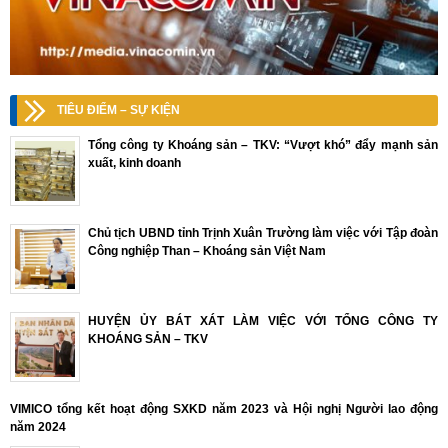
TIÊU ĐIỂM – SỰ KIỆN
Tổng công ty Khoáng sản – TKV: “Vượt khó” đẩy mạnh sản
xuất, kinh doanh
Chủ tịch UBND tỉnh Trịnh Xuân Trường làm việc với Tập đoàn
Công nghiệp Than – Khoáng sản Việt Nam
HUYỆN ỦY BÁT XÁT LÀM VIỆC VỚI TỔNG CÔNG TY
KHOÁNG SẢN – TKV
VIMICO tổng kết hoạt động SXKD năm 2023 và Hội nghị Người lao động
năm 2024