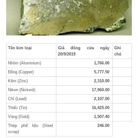
Tên kim loại
Giá đóng cửa ngày
Ghi
20/9/2019
chú
Nhôm (Aluminium)
1,766.00
Đồng (Copper)
5,777.50
Kẽm (Zinc)
2,310.00
Niken (Nickenl)
17,960.00
Chì (Lead)
2,107.00
Thiếc (Tin)
16,425.00
Vàng (Gold)
1,507.40
Thép phế liệu (Steel
246.00
scrap)