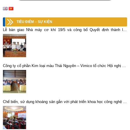
TIÊU ĐIỂM – SỰ KIỆN
Lễ bàn giao Nhà máy cơ khí 19/5 và công bố Quyết định thành lập
Xưởng cơ khí 19/5
Công ty cổ phần Kim loại màu Thái Nguyên – Vimico tổ chức Hội nghị đối
thoại định kỳ giữa người sử dụng lao động và người lao động năm 2022.
Chế biến, sử dụng khoáng sản gắn với phát triển khoa học công nghệ và
đổi mới sáng tạo