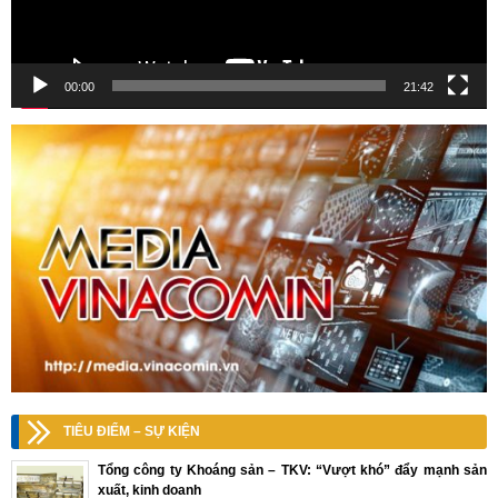
00:00
21:42
TIÊU ĐIỂM – SỰ KIỆN
Tổng công ty Khoáng sản – TKV: “Vượt khó” đẩy mạnh sản
xuất, kinh doanh