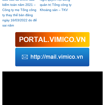
kiểm toán năm 2021 –
quản trị Tổng công ty
Công ty mẹ Tổng công
Khoáng sản – TKV
ty thay thế bản đăng
ngày 16/03/2022 do để
sai năm
Trình
chơi
Video