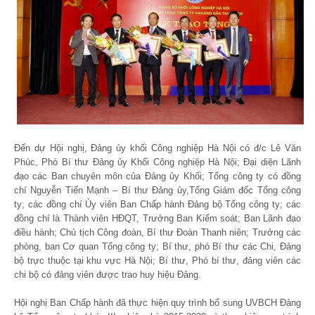
Đến dự Hội nghị, Đảng ủy khối Công nghiệp Hà Nội có đ/c Lê Văn
Phúc, Phó Bí thư Đảng ủy Khối Công nghiệp Hà Nội; Đại diện Lãnh
đạo các Ban chuyên môn của Đảng ủy Khối; Tổng công ty có đồng
chí Nguyễn Tiến Mạnh – Bí thư Đảng ủy,Tổng Giám đốc Tổng công
ty; các đồng chí Ủy viên Ban Chấp hành Đảng bộ Tổng công ty; các
đồng chí là Thành viên HĐQT, Trưởng Ban Kiểm soát; Ban Lãnh đạo
điều hành; Chủ tịch Công đoàn, Bí thư Đoàn Thanh niên; Trưởng các
phòng, ban Cơ quan Tổng công ty; Bí thư, phó Bí thư các Chi, Đảng
bộ trực thuộc tại khu vực Hà Nội; Bí thư, Phó bí thư, đảng viên các
chi bộ có đảng viên được trao huy hiệu Đảng.
Hội nghị Ban Chấp hành đã thực hiện quy trình bổ sung UVBCH Đảng