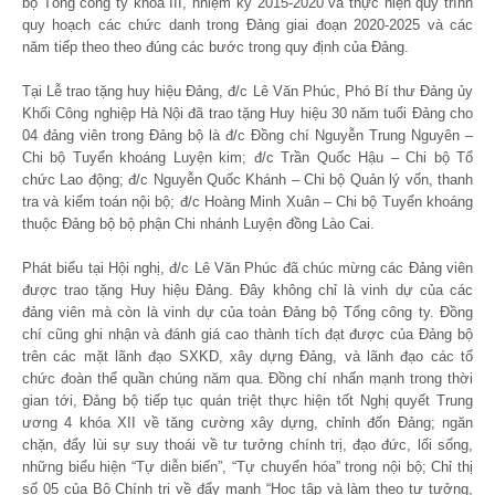
bộ Tổng công ty khóa III, nhiệm kỳ 2015-2020 và thực hiện quy trình
quy hoạch các chức danh trong Đảng giai đoạn 2020-2025 và các
năm tiếp theo theo đúng các bước trong quy định của Đảng.
Tại Lễ trao tặng huy hiệu Đảng, đ/c Lê Văn Phúc, Phó Bí thư Đảng ủy
Khối Công nghiệp Hà Nội đã trao tặng Huy hiệu 30 năm tuổi Đảng cho
04 đảng viên trong Đảng bộ là đ/c Đồng chí Nguyễn Trung Nguyên –
Chi bộ Tuyển khoáng Luyện kim; đ/c Trần Quốc Hậu – Chi bộ Tổ
chức Lao động; đ/c Nguyễn Quốc Khánh – Chi bộ Quản lý vốn, thanh
tra và kiểm toán nội bộ; đ/c Hoàng Minh Xuân – Chi bộ Tuyển khoáng
thuộc Đảng bộ bộ phận Chi nhánh Luyện đồng Lào Cai.
Phát biểu tại Hội nghị, đ/c Lê Văn Phúc đã chúc mừng các Đảng viên
được trao tặng Huy hiệu Đảng. Đây không chỉ là vinh dự của các
đảng viên mà còn là vinh dự của toàn Đảng bộ Tổng công ty. Đồng
chí cũng ghi nhận và đánh giá cao thành tích đạt được của Đảng bộ
trên các mặt lãnh đạo SXKD, xây dựng Đảng, và lãnh đạo các tổ
chức đoàn thể quần chúng năm qua. Đồng chí nhấn mạnh trong thời
gian tới, Đảng bộ tiếp tục quán triệt thực hiện tốt Nghị quyết Trung
ương 4 khóa XII về tăng cường xây dựng, chỉnh đốn Đảng; ngăn
chặn, đẩy lùi sự suy thoái về tư tưởng chính trị, đạo đức, lối sống,
những biểu hiện “Tự diễn biến”, “Tự chuyển hóa” trong nội bộ; Chỉ thị
số 05 của Bộ Chính trị về đẩy mạnh “Học tập và làm theo tư tưởng,