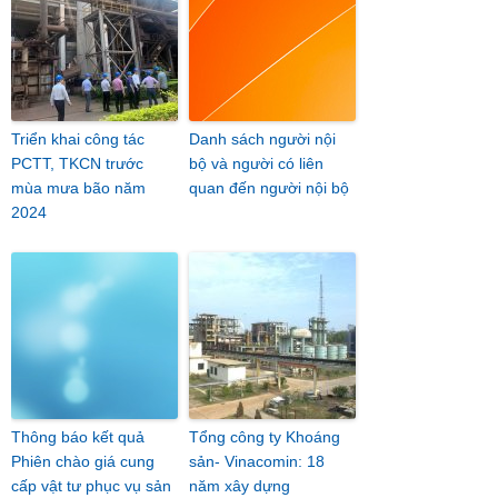
Triển khai công tác
Danh sách người nội
PCTT, TKCN trước
bộ và người có liên
mùa mưa bão năm
quan đến người nội bộ
2024
Thông báo kết quả
Tổng công ty Khoáng
Phiên chào giá cung
sản- Vinacomin: 18
cấp vật tư phục vụ sản
năm xây dựng