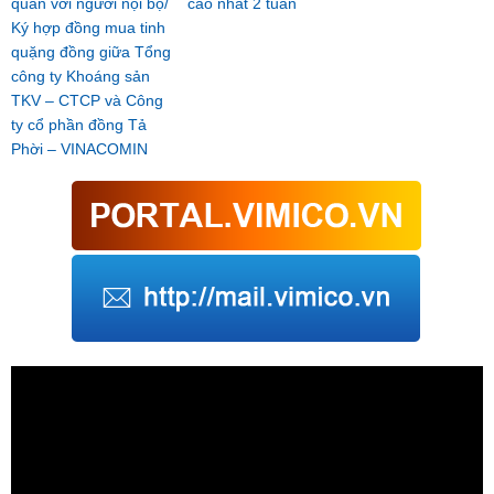
quan với người nội bộ/
cao nhất 2 tuần
Ký hợp đồng mua tinh
quặng đồng giữa Tổng
công ty Khoáng sản
TKV – CTCP và Công
ty cổ phần đồng Tả
Phời – VINACOMIN
Trình
chơi
Video