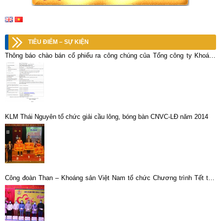
TIÊU ĐIỂM – SỰ KIỆN
Thông báo chào bán cổ phiếu ra công chúng của Tổng công ty Khoáng
sản TKV-CTCP tại Công ty Cổ phần Kim loại màu Nghệ Tĩnh
KLM Thái Nguyên tổ chức giải cầu lông, bóng bàn CNVC-LĐ năm 2014
Công đoàn Than – Khoáng sản Việt Nam tổ chức Chương trình Tết thợ
mỏ năm 2021