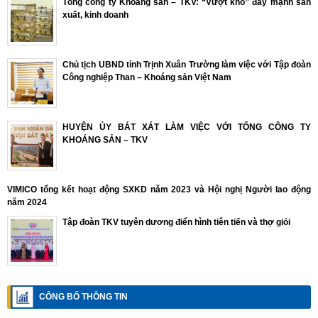
Tổng công ty Khoáng sản – TKV: “Vượt khó” đẩy mạnh sản
xuất, kinh doanh
Chủ tịch UBND tỉnh Trịnh Xuân Trường làm việc với Tập đoàn
Công nghiệp Than – Khoáng sản Việt Nam
HUYỆN ỦY BÁT XÁT LÀM VIỆC VỚI TỔNG CÔNG TY
KHOÁNG SẢN – TKV
VIMICO tổng kết hoạt động SXKD năm 2023 và Hội nghị Người lao động
năm 2024
Tập đoàn TKV tuyên dương điển hình tiên tiến và thợ giỏi
CÔNG BỐ THÔNG TIN