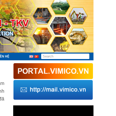
IÊN HỆ
ăm
nh
đã
Trình
chơi
Video