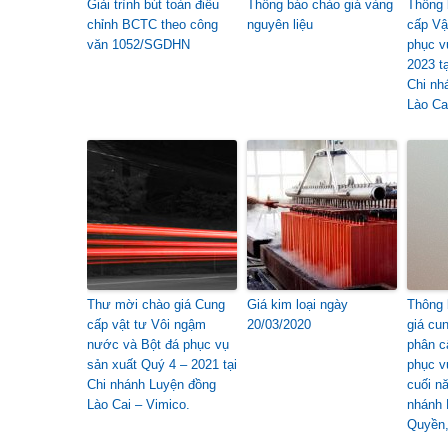
Giải trình bút toàn điều
Thông báo chào giá vàng
Thông 
chỉnh BCTC theo công
nguyên liệu
cấp Vật
văn 1052/SGDHN
phục v
2023 t
Chi nh
Lào Ca
Thư mời chào giá Cung
Giá kim loại ngày
Thông 
cấp vật tư Vôi ngậm
20/03/2020
giá cu
nước và Bột đá phục vụ
phân c
sản xuất Quý 4 – 2021 tại
phục v
Chi nhánh Luyện đồng
cuối n
Lào Cai – Vimico.
nhánh 
Quyền,