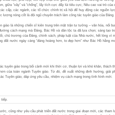
àm, giữa “xây” và “chống”, lấy tích cực đẩy lùi tiêu cực; Nêu cao vai trò của 
c cấp, các ngành, các tổ chức chính trị xã hội để huy động các nguồn lực 
c lượng nòng cốt là đội ngũ chuyên trách làm công tác tuyên giáo của Đảng.
 giáo là những chiến sĩ kiên trung trên mặt trận tư tưởng – văn hóa, nối b
n đường cách mạng mà Đảng, Bác Hồ và dân tộc ta đã lựa chọn; sáng tạo tr
lối, chủ trương của Đảng, chính sách, pháp luật của Nhà nước, hết lòng vì 
 dựng đất nước ngày càng “đàng hoàng hơn, to đẹp hơn” như Bác Hồ hằng m
ác tuyên giáo trong bối cảnh mới khi thời cơ, thuận lợi và khó khăn, thách t
hơn của toàn ngành Tuyên giáo. Từ đó, đề xuất những định hướng, giải p
 tác Tuyên giáo, đáp ứng yêu cầu, nhiệm vụ cách mạng trong tình hình mới.
 tiếp.
 nước, cũng như yêu cầu phát triển đất nước trong giai đoạn mới, các tham l