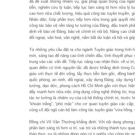
đã đề xuất những nhiệm vụ, giải pháp quan trọng của ngành
tiễn, nghiên cứu lý luận, tiếp tục làm sáng tỏ hơn nữa lý 
cao hơn nữa chất lượng, hiệu quả công tác tuyên truyền, gi
Nhân dân; Góp phần trực tiếp hơn nữa trong giải quyết n
công tác bảo vệ nền tảng tư tưởng của Đảng, đấu tranh phản
định về bảo vệ Đảng, bảo vệ chính trị nội bộ; Nâng cao chất
đối ngoại, văn hoá, văn nghệ, nắm bắt dư luận xã hội và gó
Từ những yêu cầu đặt ra cho ngành Tuyên giáo trong tình h
mới, sáng tạo để nâng cao tính chiến đấu, tính thuyết phục
trung vào các vấn đề: Tiếp tục nâng cao nhận thức về vị trí
quan điểm có tính nguyên tắc đã được khẳng định trong C
giáo với thực tế đời sống, lấy thực tiễn làm gốc, đồng hành
quốc phòng, an ninh, đối ngoại, xây dựng Đảng, xây dựng h
tưởng, đạo đức, phong cách Hồ Chí Minh gắn với thực hiện
đẩy mạnh hơn nữa việc ứng dụng công nghệ thông tin, truy
tác tư tưởng là nhiệm vụ của cả hệ thống chính trị, trước 
“khoán trắng”, “phó mặc” cho cơ quan tuyên giáo các cấ
củng cố đội ngũ cán bộ làm công tác tuyên giáo “vừa hồng, 
Đồng chí Võ Văn Thưởng khẳng định: Với nội dung phong ph
phần làm sáng tỏ hơn vị trí, vai trò và những thành tựu qu
thảo thực sự là những đóng góp có ý nghĩa cho công tác ng