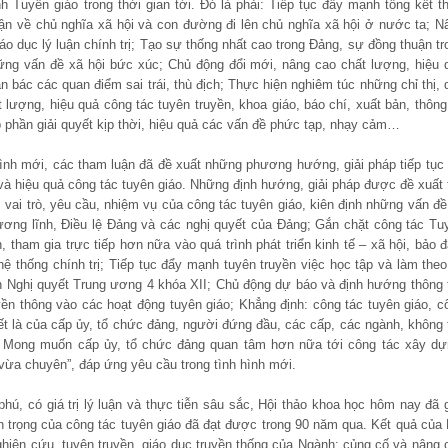
 Tuyên giáo trong thời gian tới. Đó là phải: Tiếp tục đẩy mạnh tổng kết t
luận về chủ nghĩa xã hội và con đường đi lên chủ nghĩa xã hội ở nước ta; N
áo dục lý luận chính trị; Tạo sự thống nhất cao trong Đảng, sự đồng thuận tr
hững vấn đề xã hội bức xúc; Chủ động đổi mới, nâng cao chất lượng, hiệu 
 bác các quan điểm sai trái, thù địch; Thực hiện nghiêm túc những chỉ thị, 
 lượng, hiệu quả công tác tuyên truyền, khoa giáo, báo chí, xuất bản, thông 
p phần giải quyết kịp thời, hiệu quả các vấn đề phức tạp, nhạy cảm…
ình mới, các tham luận đã đề xuất những phương hướng, giải pháp tiếp tục 
 và hiệu quả công tác tuyên giáo. Những định hướng, giải pháp được đề xuất 
, vai trò, yêu cầu, nhiệm vụ của công tác tuyên giáo, kiên định những vấn đề
ương lĩnh, Điều lệ Đảng và các nghị quyết của Đảng; Gắn chặt công tác Tu
, tham gia trực tiếp hơn nữa vào quá trình phát triển kinh tế – xã hội, bảo 
ệ thống chính trị; Tiếp tục đẩy mạnh tuyên truyền việc học tập và làm theo
 Nghị quyết Trung ương 4 khóa XII; Chủ động dự báo và định hướng thông t
ền thông vào các hoạt động tuyên giáo; Khẳng định: công tác tuyên giáo, c
hết là của cấp ủy, tổ chức đảng, người đứng đầu, các cấp, các ngành, không 
p; Mong muốn cấp ủy, tổ chức đảng quan tâm hơn nữa tới công tác xây dự
vừa chuyên”, đáp ứng yêu cầu trong tình hình mới.
ú, có giá trị lý luận và thực tiễn sâu sắc, Hội thảo khoa học hôm nay đã 
an trọng của công tác tuyên giáo đã đạt được trong 90 năm qua. Kết quả của 
hiên cứu, tuyên truyền, giáo dục truyền thống của Ngành; củng cố và nâng 