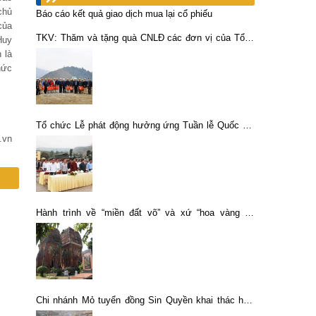
chủ
Báo cáo kết quả giao dịch mua lại cổ phiếu
của
TKV: Thăm và tặng quà CNLĐ các đơn vị của Tổng
Huy
công ty Khoáng sản – TKV tại Lào Cai
 là
hức
Tổ chức Lễ phát động hưởng ứng Tuần lễ Quốc gia
về An toàn – Vệ sinh lao động – Phòng chống cháy
.vn
nổ lần thứ 18 năm 2016.
Hành trình về “miền đất võ” và xứ “hoa vàng cỏ
xanh”
Chi nhánh Mỏ tuyển đồng Sin Quyền khai thác hơn
900 ngàn tấn quặng