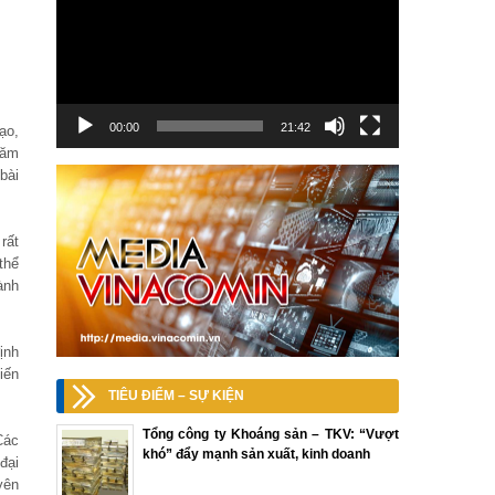
00:00
21:42
ạo,
năm
bài
rất
thể
ành
ịnh
iến
TIÊU ĐIỂM – SỰ KIỆN
Tổng công ty Khoáng sản – TKV: “Vượt
Các
khó” đẩy mạnh sản xuất, kinh doanh
đại
yên