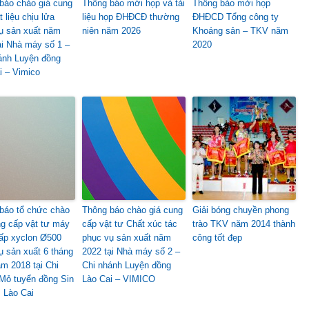
báo chào giá cung
Thông báo mời họp và tài
Thông báo mời họp
 liệu chịu lửa
liệu họp ĐHĐCĐ thường
ĐHĐCD Tổng công ty
ụ sản xuất năm
niên năm 2026
Khoáng sản – TKV năm
ại Nhà máy số 1 –
2020
ánh Luyện đồng
i – Vimico
báo tổ chức chào
Thông báo chào giá cung
Giải bóng chuyền phong
ng cấp vật tư máy
cấp vật tư Chất xúc tác
trào TKV năm 2014 thành
ấp xyclon Ø500
phục vụ sản xuất năm
công tốt đẹp
ụ sản xuất 6 tháng
2022 tại Nhà máy số 2 –
ăm 2018 tại Chi
Chi nhánh Luyện đồng
Mỏ tuyển đồng Sin
Lào Cai – VIMICO
 Lào Cai