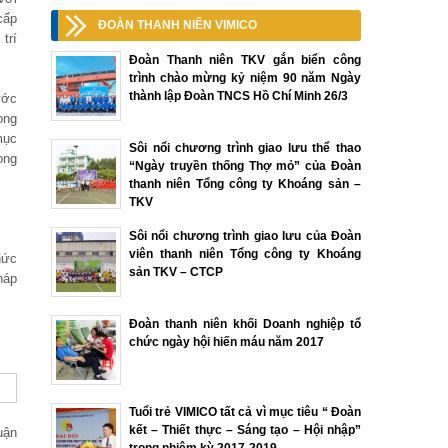
cấp
ĐOÀN THANH NIÊN VIMICO
trí
Đoàn Thanh niên TKV gắn biển công
trình chào mừng kỷ niệm 90 năm Ngày
thành lập Đoàn TNCS Hồ Chí Minh 26/3
ước
ong
mục
Sôi nổi chương trình giao lưu thể thao
ong
“Ngày truyền thống Thợ mỏ” của Đoàn
thanh niên Tổng công ty Khoáng sản –
TKV
Sôi nổi chương trình giao lưu của Đoàn
viên thanh niên Tổng công ty Khoáng
hức
sản TKV – CTCP
háp
Đoàn thanh niên khối Doanh nghiệp tổ
chức ngày hội hiến máu năm 2017
Tuổi trẻ VIMICO tất cả vì mục tiêu “ Đoàn
kết – Thiết thực – Sáng tạo – Hội nhập”
uận