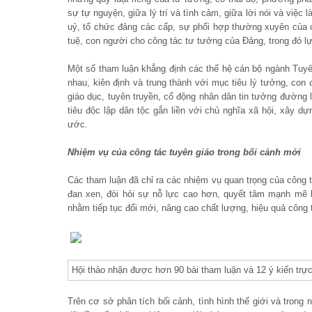
sự tự nguyện, giữa lý trí và tình cảm, giữa lời nói và việc l
uỷ, tổ chức đảng các cấp, sự phối hợp thường xuyên của cá
tuệ, con người cho công tác tư tưởng của Đảng, trong đó lự
Một số tham luận khẳng định các thế hệ cán bộ ngành Tuyên
nhau, kiên định và trung thành với mục tiêu lý tưởng, co
giáo dục, tuyên truyền, cổ động nhân dân tin tưởng đường 
tiêu độc lập dân tộc gắn liền với chủ nghĩa xã hội, xây
ước.
Nhiệm vụ của công tác tuyên giáo trong bối cảnh mới
Các tham luận đã chỉ ra các nhiệm vụ quan trọng của công t
đan xen, đòi hỏi sự nỗ lực cao hơn, quyết tâm mạnh mẽ 
nhằm tiếp tục đổi mới, nâng cao chất lượng, hiệu quả công
Hội thảo nhận được hơn 90 bài tham luận và 12 ý kiến trực
Trên cơ sở phân tích bối cảnh, tình hình thế giới và trong