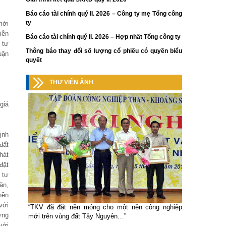
Báo cáo tài chính quý II. 2026 – Công ty mẹ Tổng công
ty
mới
iễn
Báo cáo tài chính quý II. 2026 – Hợp nhất Tổng công ty
 tư
Thông báo thay đổi số lượng cổ phiếu có quyền biểu
uận
quyết
THƯ VIỆN ẢNH
giá
ịnh
đất
hát
đặt
 tư
ặn,
nền
với
“TKV đã đặt nền móng cho một nền công nghiệp
ững
mới trên vùng đất Tây Nguyên…”
với