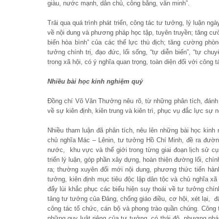
giàu, nước mạnh, dân chủ, công bằng, văn minh”.
Trải qua quá trình phát triển, công tác tư tưởng, lý luận n
về nội dung và phương pháp học tập, tuyên truyền; tăng cư
biến hòa bình” của các thế lực thù địch; tăng cường phòn
tưởng chính trị, đạo đức, lối sống, “tự diễn biến”, “tự ch
trong xã hội, có ý nghĩa quan trọng, toàn diện đối với công
Nhiều bài học kinh nghiệm quý
Đồng chí Võ Văn Thưởng nêu rõ, từ những phân tích, đánh g
về sự kiên định, kiên trung và kiên trì, phục vụ đắc lực sự
Nhiều tham luận đã phân tích, nêu lên những bài học kinh 
chủ nghĩa Mác – Lênin, tư tưởng Hồ Chí Minh, đề ra đường
nước, khu vực và thế giới trong từng giai đoạn lịch sử cụ
triển lý luận, góp phần xây dựng, hoàn thiện đường lối, chí
ra; thường xuyên đổi mới nội dung, phương thức tiến hành
tưởng, kiên định mục tiêu độc lập dân tộc và chủ nghĩa xã 
đẩy lùi khắc phục các biểu hiện suy thoái về tư tưởng chính 
tảng tư tưởng của Đảng, chống giáo điều, cơ hội, xét lại, đ
công tác tổ chức, cán bộ và phong trào quần chúng. Công t
những quy luật riêng của tư tưởng, có thái độ, phương ph