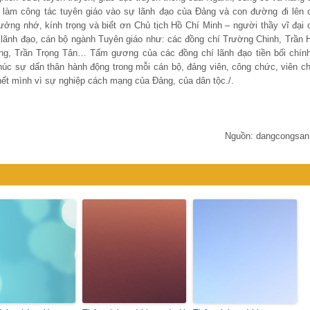
gũ làm công tác tuyên giáo vào sự lãnh đạo của Đảng và con đường đi lên 
tưởng nhớ, kính trọng và biết ơn Chủ tịch Hồ Chí Minh – người thầy vĩ đại 
ệ lãnh đạo, cán bộ ngành Tuyên giáo như: các đồng chí Trường Chinh, Trần 
g, Trần Trọng Tân… Tấm gương của các đồng chí lãnh đạo tiền bối chính
i thúc sự dấn thân hành động trong mỗi cán bộ, đảng viên, công chức, viên c
hết mình vì sự nghiệp cách mạng của Đảng, của dân tộc./.
Nguồn: dangcongsan