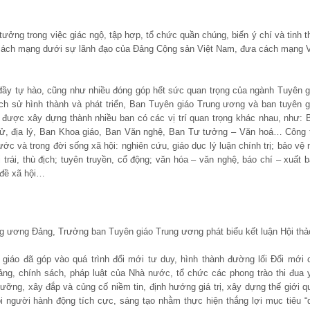
ưởng trong việc giác ngộ, tập hợp, tổ chức quần chúng, biến ý chí và tinh t
 cách mạng dưới sự lãnh đạo của Đảng Cộng sản Việt Nam, đưa cách mạng V
 đầy tự hào, cũng như nhiều đóng góp hết sức quan trọng của ngành Tuyên g
ịch sử hình thành và phát triển, Ban Tuyên giáo Trung ương và ban tuyên g
 được xây dựng thành nhiều ban có các vị trí quan trọng khác nhau, như: 
sử, địa lý, Ban Khoa giáo, Ban Văn nghệ, Ban Tư tưởng – Văn hoá… Công 
ước và trong đời sống xã hội: nghiên cứu, giáo dục lý luận chính trị; bảo vệ 
rái, thù địch; tuyên truyền, cổ động; văn hóa – văn nghệ, báo chí – xuất b
 đề xã hội…
ng ương Đảng, Trưởng ban Tuyên giáo Trung ương phát biểu kết luận Hội thả
 giáo đã góp vào quá trình đổi mới tư duy, hình thành đường lối Đổi mới 
ng, chính sách, pháp luật của Nhà nước, tổ chức các phong trào thi đua 
ưỡng, xây đắp và củng cố niềm tin, định hướng giá trị, xây dựng thế giới q
i người hành động tích cực, sáng tạo nhằm thực hiện thắng lợi mục tiêu “