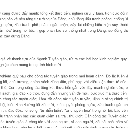
gày càng được đẩy mạnh: tổng kết thực tiễn, nghiên cứu lý luận, tích cực đổi 
ờng bảo vệ nền tảng tư tưởng của Đảng, chủ động đấu tranh phòng, chống “d
g ngừa, đấu tranh phê phán, ngăn chặn, đẩy lùi những biểu hiện suy thoái
uyển hóa” trong nội bộ…; góp phần tạo sự thống nhất trong Đảng, sự đồng th
 tác xây dựng Đảng.
iá về thành tựu của Ngành Tuyên giáo, rút ra các bài học kinh nghiệm quý 
 nghiệp cách mạng trong tình hình mới.
nghiệm quý báu cho công tác tuyên giáo trong mọi hoàn cảnh. Đó là: Kiên đ
 lối, chủ trương, chính sách đúng đắn, phù hợp với điều kiện thực tế của 
 thể; Coi trọng công tác tổng kết thực tiễn gắn với đẩy mạnh nghiên cứu, p
nh sách, giải đáp kịp thời, đúng đắn những vấn đề mới, bức xúc mà thực tiễn 
 công tác tuyên giáo; Làm tốt công tác tuyên truyền, định hướng chính trị
hội; kiên định đường lối đổi mới; kiên quyết phòng ngừa, đấu tranh ngăn ch
trị, đạo đức, lối sống, “tự diễn biến”, “tự chuyển hóa” trong nội bộ, bảo vệ 
ấu tranh phản bác các quan điểm sai trái, thù địch; Gắn công tác Tuyên giáo 
ác tuyên giáo là công tác với con người, vì con người, đòi hỏi phải nắm v
áp khoa học, phù hợp, kết hợp chặt chẽ giữa yêu cầu định hướng tư tưởng 