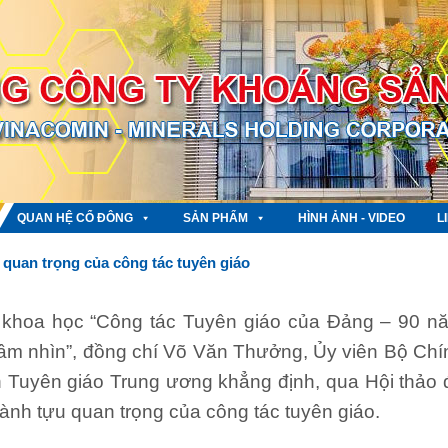
QUAN HỆ CỔ ĐÔNG
SẢN PHẨM
HÌNH ẢNH - VIDEO
L
u quan trọng của công tác tuyên giáo
o khoa học “Công tác Tuyên giáo của Đảng – 90 n
ầm nhìn”, đồng chí Võ Văn Thưởng, Ủy viên Bộ Chí
n Tuyên giáo Trung ương khẳng định, qua Hội thảo 
thành tựu quan trọng của công tác tuyên giáo.