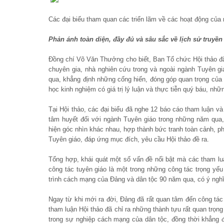
Các đại biểu tham quan các triển lãm về các hoạt động của
Phản ánh toàn diện, đầy đủ và sâu sắc về lịch sử truyề
Đồng chí Võ Văn Thưởng cho biết, Ban Tổ chức Hội thảo đã
chuyên gia, nhà nghiên cứu trong và ngoài ngành Tuyên g
qua, khẳng định những cống hiến, đóng góp quan trọng của c
học kinh nghiệm có giá trị lý luận và thực tiễn quý báu, nh
Tại Hội thảo, các đại biểu đã nghe 12 báo cáo tham luận và 
tâm huyết đối với ngành Tuyên giáo trong những năm qua, 
hiện góc nhìn khác nhau, hợp thành bức tranh toàn cảnh, ph
Tuyên giáo, đáp ứng mục đích, yêu cầu Hội thảo đề ra.
Tổng hợp, khái quát một số vấn đề nổi bật mà các tham l
công tác tuyên giáo là một trong những công tác trọng yếu 
trình cách mạng của Đảng và dân tộc 90 năm qua, có ý nghĩ
Ngay từ khi mới ra đời, Đảng đã rất quan tâm đến công tác
tham luận Hội thảo đã chỉ ra những thành tựu rất quan trọng 
trong sự nghiệp cách mạng của dân tộc, đồng thời khẳng đị