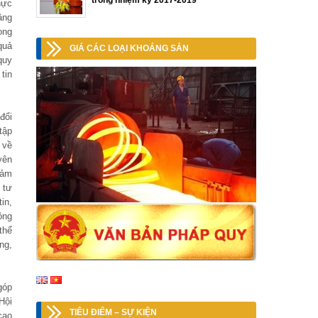
trong nhiệm kỳ 2017-2019
hực
âng
ong
quả
GIÁ CÁC LOẠI KHOÁNG SẢN
quy
tin
đổi
tập
 về
yên
đảm
 tư
in,
ông
thể
ng,
góp
Hội
TIÊU ĐIỂM – SỰ KIỆN
cao