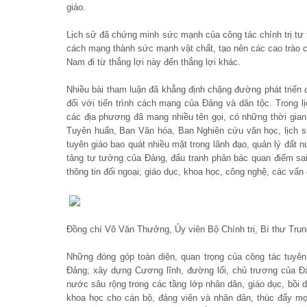
giáo.
Lịch sử đã chứng minh sức mạnh của công tác chính trị tư t
cách mạng thành sức mạnh vật chất, tạo nên các cao trào
Nam đi từ thắng lợi này đến thắng lợi khác.
Nhiều bài tham luận đã khẳng định chặng đường phát triển
đối với tiến trình cách mạng của Đảng và dân tộc. Trong l
các địa phương đã mang nhiều tên gọi, có những thời gian
Tuyên huấn, Ban Văn hóa, Ban Nghiên cứu văn học, lịch 
tuyên giáo bao quát nhiều mặt trong lãnh đạo, quản lý đất n
tảng tư tưởng của Đảng, đấu tranh phản bác quan điểm sai t
thông tin đối ngoại; giáo dục, khoa học, công nghệ, các vấn
Đồng chí Võ Văn Thưởng, Ủy viên Bộ Chính trị, Bí thư Tru
Những đóng góp toàn diện, quan trọng của công tác tuyên
Đảng; xây dựng Cương lĩnh, đường lối, chủ trương của Đả
nước sâu rộng trong các tầng lớp nhân dân, giáo dục, bồi d
khoa học cho cán bộ, đảng viên và nhân dân, thúc đẩy mọ