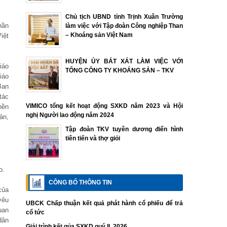
Chủ tịch UBND tỉnh Trịnh Xuân Trường
hần
làm việc với Tập đoàn Công nghiệp Than
– Khoáng sản Việt Nam
iệt
HUYỆN ỦY BÁT XÁT LÀM VIỆC VỚI
iáo
TỔNG CÔNG TY KHOÁNG SẢN – TKV
iáo
Ban
tác
VIMICO tổng kết hoạt động SXKD năm 2023 và Hội
nền
nghị Người lao động năm 2024
ản,
Tập đoàn TKV tuyên dương điển hình
tiên tiến và thợ giỏi
o.
CÔNG BỐ THÔNG TIN
của
yêu
UBCK Chấp thuận kết quả phát hành cổ phiếu để trả
uan
cổ tức
dân
Giải trình kết qủa SXKD quý II. 2026