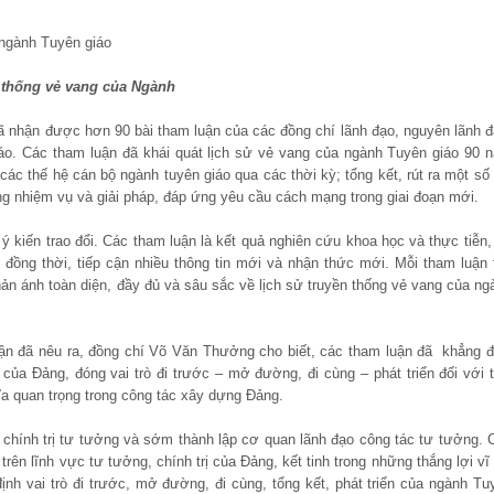
 ngành Tuyên giáo
n thống vẻ vang của Ngành
 nhận được hơn 90 bài tham luận của các đồng chí lãnh đạo, nguyên lãnh đ
iáo. Các tham luận đã khái quát lịch sử vẻ vang của ngành Tuyên giáo 90 
ác thế hệ cán bộ ngành tuyên giáo qua các thời kỳ; tổng kết, rút ra một số 
ững nhiệm vụ và giải pháp, đáp ứng yêu cầu cách mạng trong giai đoạn mới.
ý kiến trao đổi. Các tham luận là kết quả nghiên cứu khoa học và thực tiễn, 
đồng thời, tiếp cận nhiều thông tin mới và nhận thức mới. Mỗi tham luận 
ản ánh toàn diện, đầy đủ và sâu sắc về lịch sử truyền thống vẻ vang của ng
uận đã nêu ra, đồng chí Võ Văn Thưởng cho biết, các tham luận đã khẳng đ
của Đảng, đóng vai trò đi trước – mở đường, đi cùng – phát triển đối với t
a quan trọng trong công tác xây dựng Đảng.
 chính trị tư tưởng và sớm thành lập cơ quan lãnh đạo công tác tư tưởng. 
trên lĩnh vực tư tưởng, chính trị của Đảng, kết tinh trong những thắng lợi vĩ 
nh vai trò đi trước, mở đường, đi cùng, tổng kết, phát triển của ngành Tu