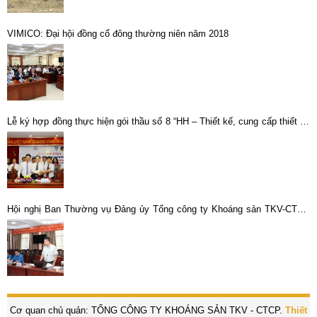
VIMICO: Đại hội đồng cổ đông thường niên năm 2018
Lễ ký hợp đồng thực hiện gói thầu số 8 “HH – Thiết kế, cung cấp thiết bị,
vật tư và lắp đặt Nhà máy luyện đồng công suất 20.000 tấn/năm”.
Hội nghị Ban Thường vụ Đảng ủy Tổng công ty Khoáng sản TKV-CTCP
với các tổ chức đoàn thể, chính trị – xã hội: Tăng cường phối hợp, phát
huy sức mạnh tập thể
Cơ quan chủ quản: TỔNG CÔNG TY KHOÁNG SẢN TKV - CTCP.
Thiết