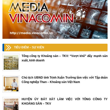
TIÊU ĐIỂM – SỰ KIỆN
Tổng công ty Khoáng sản – TKV: “Vượt khó” đẩy mạnh sản
xuất, kinh doanh
Chủ tịch UBND tỉnh Trịnh Xuân Trường làm việc với Tập đoàn
Công nghiệp Than – Khoáng sản Việt Nam
HUYỆN ỦY BÁT XÁT LÀM VIỆC VỚI TỔNG CÔNG TY
KHOÁNG SẢN – TKV