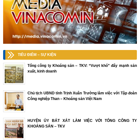
TIÊU ĐIỂM – SỰ KIỆN
Tổng công ty Khoáng sản – TKV: “Vượt khó” đẩy mạnh sản
xuất, kinh doanh
Chủ tịch UBND tỉnh Trịnh Xuân Trường làm việc với Tập đoàn
Công nghiệp Than – Khoáng sản Việt Nam
HUYỆN ỦY BÁT XÁT LÀM VIỆC VỚI TỔNG CÔNG TY
KHOÁNG SẢN – TKV