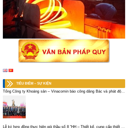
TIÊU ĐIỂM – SỰ KIỆN
Tổng Công ty Khoáng sản – Vinacomin báo công dâng Bác và phát động
thi đua năm 2014
Lễ ký hợp đồng thực hiện gói thầu số 8 “HH – Thiết kế, cung cấp thiết bị,