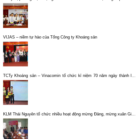
vật tư và lắp đặt Nhà máy luyện đồng công suất 20.000 tấn/năm”.
VIJAS – niềm tự hào của Tổng Công ty Khoáng sản
TCTy Khoáng sản – Vinacomin tổ chức kỉ niệm 70 năm ngày thành lập
Quân đội nhân dân VN và 25 năm ngày hội Quốc phòng toàn dân
KLM Thái Nguyên tổ chức nhiều hoạt động mừng Đảng, mừng xuân Giáp
Ngọ 2014