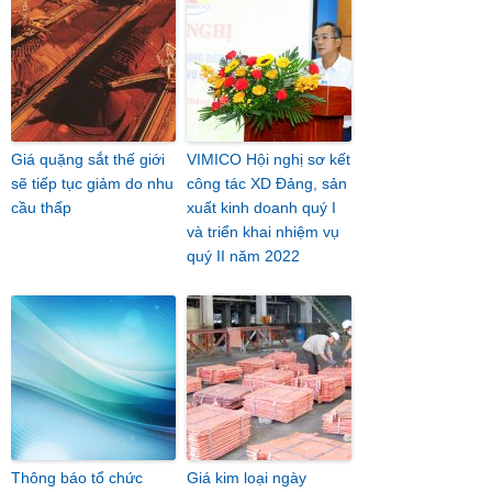
Giá quặng sắt thế giới
VIMICO Hội nghị sơ kết
sẽ tiếp tục giảm do nhu
công tác XD Đảng, sản
cầu thấp
xuất kinh doanh quý I
và triển khai nhiệm vụ
quý II năm 2022
Thông báo tổ chức
Giá kim loại ngày