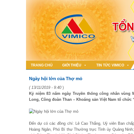
TRANG CHỦ
GIỚI THIỆU
TIN TỨC VIMICO
Ngày hội lớn của Thợ mỏ
( 13/11/2019 - 9:40
)
Kỷ niệm 83 năm ngày Truyền thống công nhân vùng Mỏ 
Long, Công đoàn Than – Khoáng sản Việt Nam tổ chức 
Đến dự có các đồng chí: Lê Cao Thắng, Uỷ viên Ban chấ
Hoàng Ngân, Phó Bí thư Thường trực Tỉnh ủy Quảng Ninh;