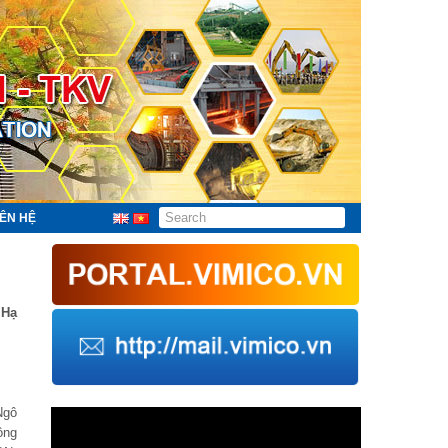
IÊN HỆ
 Hạ
Ngô
Trình
chơi
ồng
Video