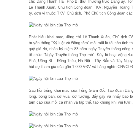
chí: Đặng Thanh Hải, Phó Bí thư Thường trực Đảng ủy, T
Lê Thanh Xuân, Chủ tịch Công đoàn TKV; Nguyễn Hoàng T
ty, đơn vị thuộc TKV, Chủ tịch, Phó Chủ tịch Công đoàn c
Phát biểu khai mạc, đồng chí Lê Thanh Xuân, Chủ tịch Cô
truyền thống “Kỷ luật và Đồng tâm” mãi mãi là tài sản tinh
quý giá đó, nhân kỷ niệm 83 năm ngày Truyền thống công 
tổ chức “Ngày Truyền thống Thợ mỏ”. Đây là hoạt động đư
Phả, Uông Bí – Đông Triều; Hà Nội – Tây Bắc và Tây Ng
hút sự tham gia của gần 1.000 VĐV và hàng nghìn CNVCLĐ đ
Sau hồi trống khai mạc của Tổng Giám đốc Tập đoàn Đặng
lông, bóng bàn, cờ vua, cờ tướng, đẩy gậy và nhẩy bao bố.
tâm cao của mỗi cá nhân và tập thể, tạo không khí vui tươ