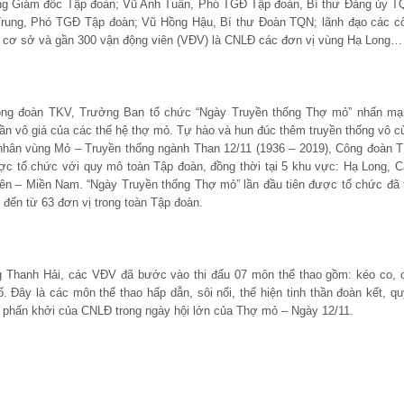
ổng Giám đốc Tập đoàn; Vũ Anh Tuấn, Phó TGĐ Tập đoàn, Bí thư Đảng ủy T
rung, Phó TGĐ Tập đoàn; Vũ Hồng Hậu, Bí thư Đoàn TQN; lãnh đạo các c
ác cơ sở và gần 300 vận động viên (VĐV) là CNLĐ các đơn vị vùng Hạ Long…
ng đoàn TKV, Trưởng Ban tổ chức “Ngày Truyền thống Thợ mỏ” nhấn mạ
 thần vô giá của các thế hệ thợ mỏ. Tự hào và hun đúc thêm truyền thống vô c
nhân vùng Mỏ – Truyền thống ngành Than 12/11 (1936 – 2019), Công đoàn 
ợc tổ chức với quy mô toàn Tập đoàn, đồng thời tại 5 khu vực: Hạ Long, 
uyên – Miền Nam. “Ngày Truyền thống Thợ mỏ” lần đầu tiên được tổ chức đã 
ến từ 63 đơn vị trong toàn Tập đoàn.
 Thanh Hải, các VĐV đã bước vào thi đấu 07 môn thể thao gồm: kéo co, 
 Đây là các môn thể thao hấp dẫn, sôi nổi, thể hiện tinh thần đoàn kết, qu
i, phấn khởi của CNLĐ trong ngày hội lớn của Thợ mỏ – Ngày 12/11.