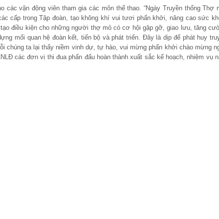
ho các vận động viên tham gia các môn thể thao. “Ngày Truyền thống Thợ 
NLĐ các cấp trong Tập đoàn, tạo không khí vui tươi phấn khởi, nâng cao sức kh
hời, tạo điều kiện cho những người thợ mỏ có cơ hội gặp gỡ, giao lưu, tăng cư
ựng mối quan hệ đoàn kết, tiến bộ và phát triển. Đây là dịp để phát huy tru
ỗi chúng ta lại thấy niềm vinh dự, tự hào, vui mừng phấn khởi chào mừng n
 CNLĐ các đơn vị thi đua phấn đấu hoàn thành xuất sắc kế hoạch, nhiệm vụ 