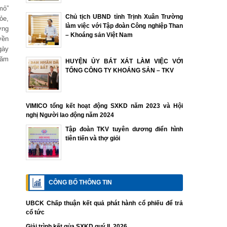
mỏ”
Chủ tịch UBND tỉnh Trịnh Xuân Trường
ỏe,
làm việc với Tập đoàn Công nghiệp Than
ờng
– Khoáng sản Việt Nam
yền
gày
năm
HUYỆN ỦY BÁT XÁT LÀM VIỆC VỚI
TỔNG CÔNG TY KHOÁNG SẢN – TKV
VIMICO tổng kết hoạt động SXKD năm 2023 và Hội
nghị Người lao động năm 2024
Tập đoàn TKV tuyên dương điển hình
tiên tiến và thợ giỏi
CÔNG BỐ THÔNG TIN
UBCK Chấp thuận kết quả phát hành cổ phiếu để trả
cổ tức
Giải trình kết qủa SXKD quý II. 2026