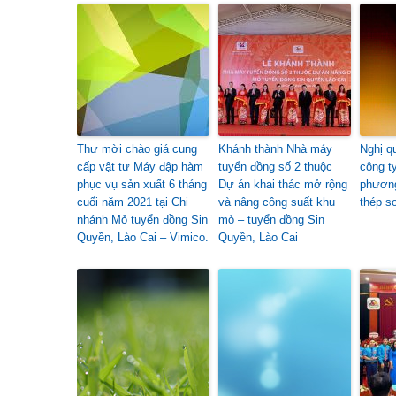
Thư mời chào giá cung
Khánh thành Nhà máy
Nghị q
cấp vật tư Máy đập hàm
tuyển đồng số 2 thuộc
công t
phục vụ sản xuất 6 tháng
Dự án khai thác mở rộng
phương
cuối năm 2021 tại Chi
và nâng công suất khu
thép s
nhánh Mỏ tuyển đồng Sin
mỏ – tuyển đồng Sin
Quyền, Lào Cai – Vimico.
Quyền, Lào Cai