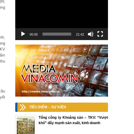
QN;
ông
00:00
21:42
nh,
ùng
TKV
Cẩm
thu
cầu
yết
TIÊU ĐIỂM – SỰ KIỆN
Tổng công ty Khoáng sản – TKV: “Vượt
khó” đẩy mạnh sản xuất, kinh doanh