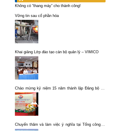
Không có “thang máy” cho thành công!
Vững tin sau cổ phần hóa
Khai giảng Lớp đào tạo cán bộ quản lý – VIMICO
Chào mừng kỷ niệm 15 năm thành lập Đảng bộ cơ
sở Tổng công ty Khoáng sản – TKV (11/9/2008 –
11/9/2023).
Chuyến thăm và làm việc ý nghĩa tại Tổng công ty
Khoáng sản – TKV và các đơn vị vùng Tây Bắc của