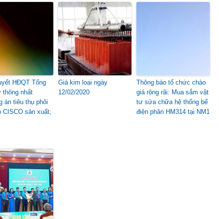
uyết HĐQT Tổng
Giá kim loại ngày
Thông báo tổ chức chào
y thông nhất
12/02/2020
giá rộng rãi: Mua sắm vật
 án tiêu thụ phôi
tư sửa chữa hệ thống bể
o CISCO sản xuất;
điện phân HM314 tại NM1