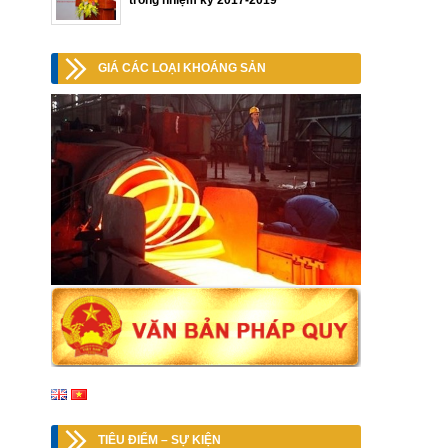
trong nhiệm kỳ 2017-2019
GIÁ CÁC LOẠI KHOÁNG SẢN
TIÊU ĐIỂM – SỰ KIỆN