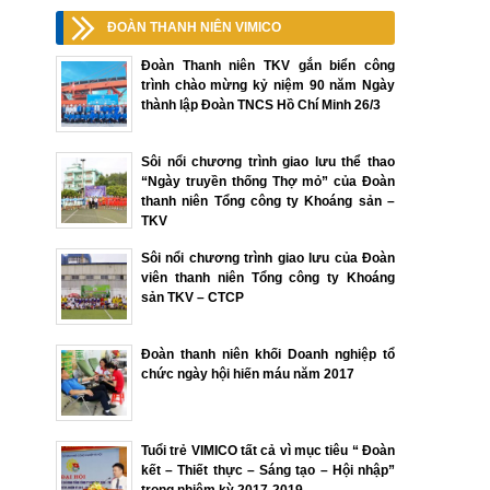
ĐOÀN THANH NIÊN VIMICO
Đoàn Thanh niên TKV gắn biển công
trình chào mừng kỷ niệm 90 năm Ngày
thành lập Đoàn TNCS Hồ Chí Minh 26/3
Sôi nổi chương trình giao lưu thể thao
“Ngày truyền thống Thợ mỏ” của Đoàn
thanh niên Tổng công ty Khoáng sản –
TKV
Sôi nổi chương trình giao lưu của Đoàn
viên thanh niên Tổng công ty Khoáng
sản TKV – CTCP
Đoàn thanh niên khối Doanh nghiệp tổ
chức ngày hội hiến máu năm 2017
Tuổi trẻ VIMICO tất cả vì mục tiêu “ Đoàn
kết – Thiết thực – Sáng tạo – Hội nhập”