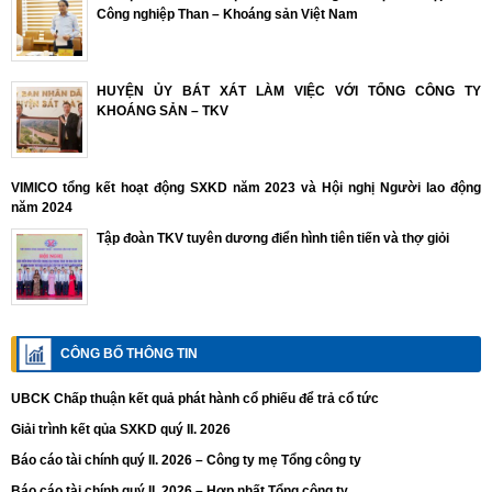
Công nghiệp Than – Khoáng sản Việt Nam
HUYỆN ỦY BÁT XÁT LÀM VIỆC VỚI TỔNG CÔNG TY
KHOÁNG SẢN – TKV
VIMICO tổng kết hoạt động SXKD năm 2023 và Hội nghị Người lao động
năm 2024
Tập đoàn TKV tuyên dương điển hình tiên tiến và thợ giỏi
CÔNG BỐ THÔNG TIN
UBCK Chấp thuận kết quả phát hành cổ phiếu để trả cổ tức
Giải trình kết qủa SXKD quý II. 2026
Báo cáo tài chính quý II. 2026 – Công ty mẹ Tổng công ty
Báo cáo tài chính quý II. 2026 – Hợp nhất Tổng công ty