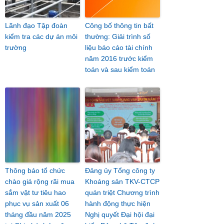
Lãnh đạo Tập đoàn
Công bố thông tin bất
kiểm tra các dự án môi
thường: Giải trình số
trường
liệu báo cáo tài chính
năm 2016 trước kiểm
toán và sau kiểm toán
Thông báo tổ chức
Đảng ủy Tổng công ty
chào giá rộng rãi mua
Khoáng sản TKV-CTCP
sắm vật tư tiêu hao
quán triệt Chương trình
phục vụ sản xuất 06
hành động thực hiện
tháng đầu năm 2025
Nghị quyết Đại hội đại