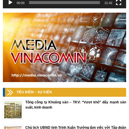
00:00
21:42
TIÊU ĐIỂM – SỰ KIỆN
Tổng công ty Khoáng sản – TKV: “Vượt khó” đẩy mạnh sản
xuất, kinh doanh
Chủ tịch UBND tỉnh Trịnh Xuân Trường làm việc với Tập đoàn