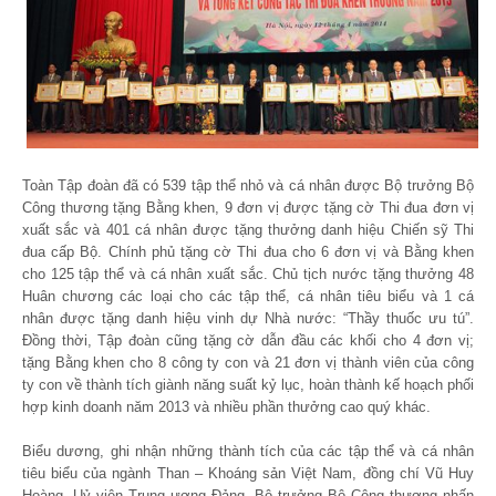
Toàn Tập đoàn đã có 539 tập thể nhỏ và cá nhân được Bộ trưởng Bộ
Công thương tặng Bằng khen, 9 đơn vị được tặng cờ Thi đua đơn vị
xuất sắc và 401 cá nhân được tặng thưởng danh hiệu Chiến sỹ Thi
đua cấp Bộ. Chính phủ tặng cờ Thi đua cho 6 đơn vị và Bằng khen
cho 125 tập thể và cá nhân xuất sắc. Chủ tịch nước tặng thưởng 48
Huân chương các loại cho các tập thể, cá nhân tiêu biểu và 1 cá
nhân được tặng danh hiệu vinh dự Nhà nước: “Thầy thuốc ưu tú”.
Đồng thời, Tập đoàn cũng tặng cờ dẫn đầu các khối cho 4 đơn vị;
tặng Bằng khen cho 8 công ty con và 21 đơn vị thành viên của công
ty con về thành tích giành năng suất kỷ lục, hoàn thành kế hoạch phối
hợp kinh doanh năm 2013 và nhiều phần thưởng cao quý khác.
Biểu dương, ghi nhận những thành tích của các tập thể và cá nhân
tiêu biểu của ngành Than – Khoáng sản Việt Nam, đồng chí Vũ Huy
Hoàng, Uỷ viên Trung ương Đảng, Bộ trưởng Bộ Công thương nhấn