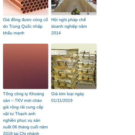
Giá đồng được củng cố
Hội nghị pháp chế
do Trung Quốc nhập
doanh nghiệp năm
khẩu mạnh
2014
Tổng công ty Khoáng
Giá kim loại ngày
sản – TKV mời chào
01/11/2019
giá rộng rãi cung cấp
vật tư Thạch anh
nghiền phục vụ sản
xuất 06 tháng cuối năm
2018 tại Chi nhánh