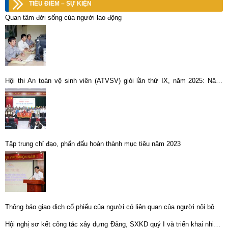
TIÊU ĐIỂM – SỰ KIỆN
Quan tâm đời sống của người lao động
Hội thi An toàn vệ sinh viên (ATVSV) giỏi lần thứ IX, năm 2025: Nâng
hiệu quả công tác đảm bảo an toàn, vệ sinh lao động trong sản xuất
Tập trung chỉ đạo, phấn đấu hoàn thành mục tiêu năm 2023
Thông báo giao dịch cổ phiếu của người có liên quan của người nội bộ
Hội nghị sơ kết công tác xây dựng Đảng, SXKD quý I và triển khai nhiệm