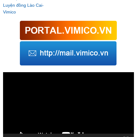
Luyện đồng Lào Cai-
Vimico
Trình
chơi
Video