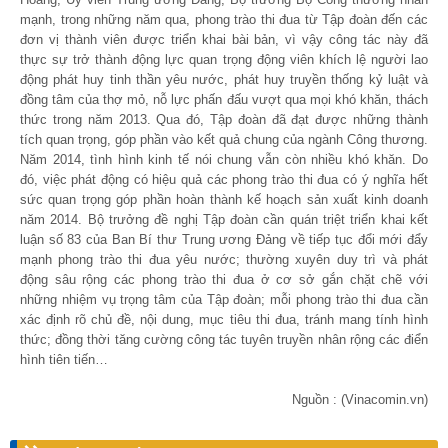
mạnh, trong những năm qua, phong trào thi đua từ Tập đoàn đến các
đơn vị thành viên được triển khai bài bản, vì vậy công tác này đã
thực sự trở thành động lực quan trọng động viên khích lệ người lao
động phát huy tinh thần yêu nước, phát huy truyền thống kỷ luật và
đồng tâm của thợ mỏ, nỗ lực phấn đấu vượt qua mọi khó khăn, thách
thức trong năm 2013. Qua đó, Tập đoàn đã đạt được những thành
tích quan trọng, góp phần vào kết quả chung của ngành Công thương.
Năm 2014, tình hình kinh tế nói chung vẫn còn nhiều khó khăn. Do
đó, việc phát động có hiệu quả các phong trào thi đua có ý nghĩa hết
sức quan trọng góp phần hoàn thành kế hoạch sản xuất kinh doanh
năm 2014. Bộ trưởng đề nghị Tập đoàn cần quán triệt triển khai kết
luận số 83 của Ban Bí thư Trung ương Đảng về tiếp tục đổi mới đẩy
mạnh phong trào thi đua yêu nước; thường xuyên duy trì và phát
động sâu rộng các phong trào thi đua ở cơ sở gắn chặt chẽ với
những nhiệm vụ trọng tâm của Tập đoàn; mỗi phong trào thi đua cần
xác định rõ chủ đề, nội dung, mục tiêu thi đua, tránh mang tính hình
thức; đồng thời tăng cường công tác tuyên truyền nhân rộng các điển
hình tiên tiến…
Nguồn : (Vinacomin.vn)