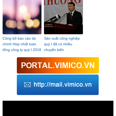
Công bố báo cáo tài
Sản xuất công nghiệp
chính Hợp nhất toàn
quý I đã có nhiều
tổng công ty quý I.2018
chuyển biến
Trình
chơi
Video