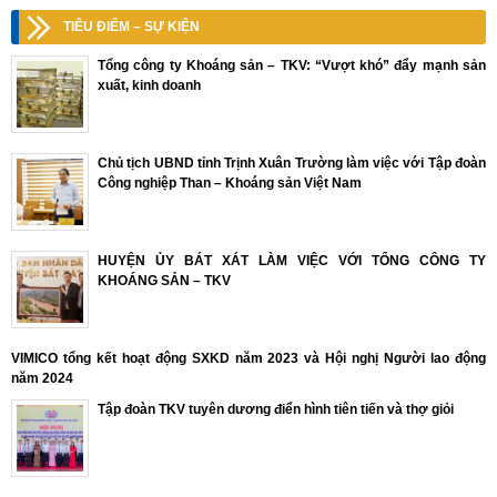
TIÊU ĐIỂM – SỰ KIỆN
Tổng công ty Khoáng sản – TKV: “Vượt khó” đẩy mạnh sản
xuất, kinh doanh
Chủ tịch UBND tỉnh Trịnh Xuân Trường làm việc với Tập đoàn
Công nghiệp Than – Khoáng sản Việt Nam
HUYỆN ỦY BÁT XÁT LÀM VIỆC VỚI TỔNG CÔNG TY
KHOÁNG SẢN – TKV
VIMICO tổng kết hoạt động SXKD năm 2023 và Hội nghị Người lao động
năm 2024
Tập đoàn TKV tuyên dương điển hình tiên tiến và thợ giỏi