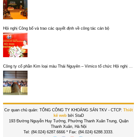
Hội nghị Công bố và trao các quyết định về công tác cán bộ
Công ty cổ phần Kim loại màu Thái Nguyên – Vimico tổ chức Hội nghị đối
thoại định kỳ giữa người sử dụng lao động và người lao động năm 2022.
Cơ quan chủ quản: TỔNG CÔNG TY KHOÁNG SẢN TKV - CTCP.
Thiết
kế web
bởi StaD
193 Đường Nguyễn Huy Tưởng, Phường Thanh Xuân Trung, Quận
Thanh Xuân, Hà Nội
Tel: (84.024) 6287.6666 * Fax: (84.024) 6288.3333.