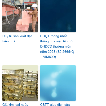
Duy trì sản xuất đạt
HĐQT thống nhất
hiệu quả
thông qua việc tổ chức
ĐHĐCĐ thường niên
năm 2023 (Số 266/NQ
– VIMICO)
Giá kim loại ngày
CBTT giao dịch của