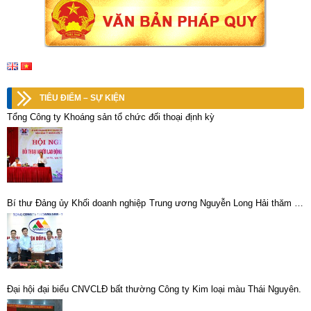
TIÊU ĐIỂM – SỰ KIỆN
Tổng Công ty Khoáng sản tổ chức đối thoại định kỳ
Bí thư Đảng ủy Khối doanh nghiệp Trung ương Nguyễn Long Hải thăm và
làm việc tại Chi nhánh Luyện đồng Lào Cai -Vimico
Đại hội đại biểu CNVCLĐ bất thường Công ty Kim loại màu Thái Nguyên.