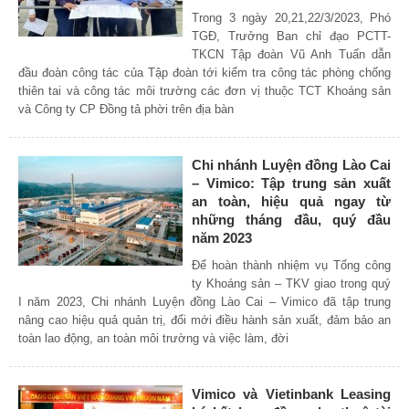
Trong 3 ngày 20,21,22/3/2023, Phó
TGĐ, Trưởng Ban chỉ đạo PCTT-
TKCN Tập đoàn Vũ Anh Tuấn dẫn
đầu đoàn công tác của Tập đoàn tới kiểm tra công tác phòng chống
thiên tai và công tác môi trường các đơn vị thuộc TCT Khoáng sản
và Công ty CP Đồng tả phời trên địa bàn
Chi nhánh Luyện đồng Lào Cai
– Vimico: Tập trung sản xuất
an toàn, hiệu quả ngay từ
những tháng đầu, quý đầu
năm 2023
Để hoàn thành nhiệm vụ Tổng công
ty Khoáng sản – TKV giao trong quý
I năm 2023, Chi nhánh Luyện đồng Lào Cai – Vimico đã tập trung
nâng cao hiệu quả quản trị, đổi mới điều hành sản xuất, đảm bảo an
toàn lao động, an toàn môi trường và việc làm, đời
Vimico và Vietinbank Leasing