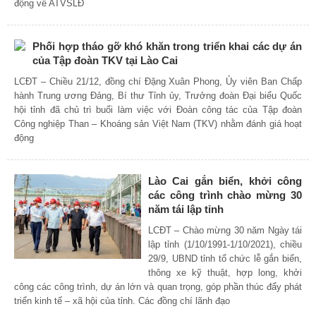
động về ATVSLĐ
Phối hợp tháo gỡ khó khăn trong triển khai các dự án
của Tập đoàn TKV tại Lào Cai
LCĐT – Chiều 21/12, đồng chí Đặng Xuân Phong, Ủy viên Ban Chấp
hành Trung ương Đảng, Bí thư Tỉnh ủy, Trưởng đoàn Đại biểu Quốc
hội tỉnh đã chủ trì buổi làm việc với Đoàn công tác của Tập đoàn
Công nghiệp Than – Khoáng sản Việt Nam (TKV) nhằm đánh giá hoạt
động
Lào Cai gắn biển, khởi công
các công trình chào mừng 30
năm tái lập tỉnh
LCĐT – Chào mừng 30 năm Ngày tái
lập tỉnh (1/10/1991-1/10/2021), chiều
29/9, UBND tỉnh tổ chức lễ gắn biển,
thông xe kỹ thuật, hợp long, khởi
công các công trình, dự án lớn và quan trọng, góp phần thúc đẩy phát
triển kinh tế – xã hội của tỉnh. Các đồng chí lãnh đạo