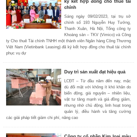
ký kết hợp đồng cho thuê tài
chính
Sáng ngày 09/02/2023, tại trụ sở
chính số 193 Nguyễn Huy Tưởng,
Thanh Xuân, Hà Nội, Tổng công ty
Khoáng sản – TKV (Vimico) và Công
ty Cho thuê Tài chính TNHH một thành viên Ngân hàng Công Thương
Việt Nam (Vietinbank Leasing) đã ký kết hợp đồng cho thuê tài chính
phục vụ dự
Duy trì sản xuất đạt hiệu quả
LCĐT – Từ đầu năm đến nay, mặc
dù đối mặt với không ít khó khăn do
biến động, giá nguyên – nhiên liệu,
vật tư tăng mạnh và giá đồng giảm,
nhưng nhờ chủ động, linh hoạt trong
quản lý, điều hành và tăng cường
các giải pháp tiết giảm chi phí, nâng cao
Công ty cổ phần Kim loại màu