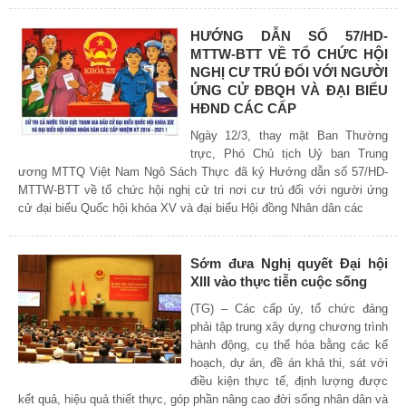
HƯỚNG DẪN SỐ 57/HD-
MTTW-BTT VỀ TỔ CHỨC HỘI
NGHỊ CƯ TRÚ ĐỐI VỚI NGƯỜI
ỨNG CỬ ĐBQH VÀ ĐẠI BIỂU
HĐND CÁC CẤP
Ngày 12/3, thay mặt Ban Thường
trực, Phó Chủ tịch Uỷ ban Trung
ương MTTQ Việt Nam Ngô Sách Thực đã ký Hướng dẫn số 57/HD-
MTTW-BTT về tổ chức hội nghị cử tri nơi cư trú đối với người ứng
cử đại biểu Quốc hội khóa XV và đại biểu Hội đồng Nhân dân các
Sớm đưa Nghị quyết Đại hội
XIII vào thực tiễn cuộc sống
(TG) – Các cấp ủy, tổ chức đảng
phải tập trung xây dựng chương trình
hành động, cụ thể hóa bằng các kế
hoạch, dự án, đề án khả thi, sát với
điều kiện thực tế, định lượng được
kết quả, hiệu quả thiết thực, góp phần nâng cao đời sống nhân dân và