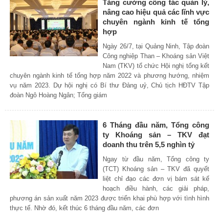
Tăng cường công tác quản lý,
nâng cao hiệu quả các lĩnh vực
chuyên ngành kinh tế tổng
hợp
Ngày 26/7, tại Quảng Ninh, Tập đoàn
Công nghiệp Than – Khoáng sản Việt
Nam (TKV) tổ chức Hội nghị tổng kết
chuyên ngành kinh tế tổng hợp năm 2022 và phương hướng, nhiệm
vụ năm 2023. Dự hội nghị có Bí thư Đảng uỷ, Chủ tịch HĐTV Tập
đoàn Ngô Hoàng Ngân; Tổng giám
6 Tháng đầu năm, Tổng công
ty Khoáng sản – TKV đạt
doanh thu trên 5,5 nghìn tỷ
Ngay từ đầu năm, Tổng công ty
(TCT) Khoáng sản – TKV đã quyết
liệt chỉ đạo các đơn vị bám sát kế
hoạch điều hành, các giải pháp,
phương án sản xuất năm 2023 được triển khai phù hợp với tình hình
thực tế. Nhờ đó, kết thúc 6 tháng đầu năm, các đơn