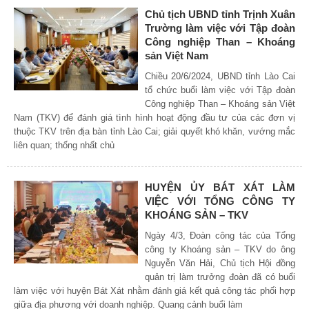
Chủ tịch UBND tỉnh Trịnh Xuân
Trường làm việc với Tập đoàn
Công nghiệp Than – Khoáng
sản Việt Nam
Chiều 20/6/2024, UBND tỉnh Lào Cai
tổ chức buổi làm việc với Tập đoàn
Công nghiệp Than – Khoáng sản Việt
Nam (TKV) để đánh giá tình hình hoạt động đầu tư của các đơn vị
thuộc TKV trên địa bàn tỉnh Lào Cai; giải quyết khó khăn, vướng mắc
liên quan; thống nhất chủ
HUYỆN ỦY BÁT XÁT LÀM
VIỆC VỚI TỔNG CÔNG TY
KHOÁNG SẢN – TKV
Ngày 4/3, Đoàn công tác của Tổng
công ty Khoáng sản – TKV do ông
Nguyễn Văn Hải, Chủ tịch Hội đồng
quản trị làm trưởng đoàn đã có buổi
làm việc với huyện Bát Xát nhằm đánh giá kết quả công tác phối hợp
giữa địa phương với doanh nghiệp. Quang cảnh buổi làm