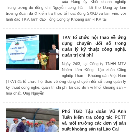
của Đảng ủy Khối doanh nghiệp
Trung ương do đồng chí Nguyễn Long Hải – Bí thư Đảng ủy làm
trưởng đoàn đã đi kiểm tra thực tế hoạt động SXKD và làm việc với
lãnh đạo TKV, lãnh đạo Tổng Công ty Khoáng sản -TKV tại
TKV tổ chức hội thảo về ứng
dụng chuyển đổi số trong
quản lý kỹ thuật công nghệ,
quản trị chi phí
Ngày 24/3, tại Công ty TNHH MTV
Nhôm Lâm Đồng, Tập đoàn Công
nghiệp Than – Khoáng sản Việt Nam
(TKV) đã tổ chức hội thảo về ứng dụng chuyển đổi số trong quản lý
kỹ thuật công nghệ, quản trị chi phí tại các đơn vị khối khoáng sản –
hóa chất. Ông Nguyễn
Phó TGĐ Tập đoàn Vũ Anh
Tuấn kiểm tra công tác PCTT
và môi trường các đơn vị sản
xuất khoáng sản tại Lào Cai