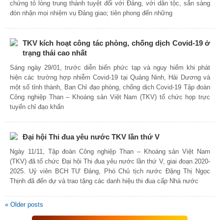
chứng tỏ lòng trung thành tuyệt đối với Đảng, với dân tộc, sẵn sàng
đón nhận mọi nhiệm vụ Đảng giao; tiên phong đến những
TKV kích hoạt công tác phòng, chống dịch Covid-19 ở
trạng thái cao nhất
Sáng ngày 29/01, trước diễn biến phức tạp và nguy hiểm khi phát
hiện các trường hợp nhiễm Covid-19 tại Quảng Ninh, Hải Dương và
một số tỉnh thành, Ban Chỉ đạo phòng, chống dịch Covid-19 Tập đoàn
Công nghiệp Than – Khoáng sản Việt Nam (TKV) tổ chức họp trực
tuyến chỉ đạo khẩn
Đại hội Thi đua yêu nước TKV lần thứ V
Ngày 11/11, Tập đoàn Công nghiệp Than – Khoáng sản Việt Nam
(TKV) đã tổ chức Đại hội Thi đua yêu nước lần thứ V, giai đoạn 2020-
2025. Uỷ viên BCH TƯ Đảng, Phó Chủ tịch nước Đặng Thị Ngọc
Thịnh đã đến dự và trao tặng các danh hiệu thi đua cấp Nhà nước
«
Older posts