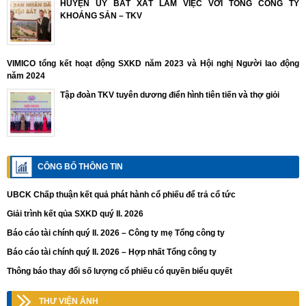
HUYỆN ỦY BÁT XÁT LÀM VIỆC VỚI TỔNG CÔNG TY
KHOÁNG SẢN – TKV
VIMICO tổng kết hoạt động SXKD năm 2023 và Hội nghị Người lao động
năm 2024
Tập đoàn TKV tuyên dương điển hình tiên tiến và thợ giỏi
CÔNG BỐ THÔNG TIN
UBCK Chấp thuận kết quả phát hành cổ phiếu để trả cổ tức
Giải trình kết qủa SXKD quý II. 2026
Báo cáo tài chính quý II. 2026 – Công ty mẹ Tổng công ty
Báo cáo tài chính quý II. 2026 – Hợp nhất Tổng công ty
Thông báo thay đổi số lượng cổ phiếu có quyền biểu quyết
THƯ VIỆN ẢNH