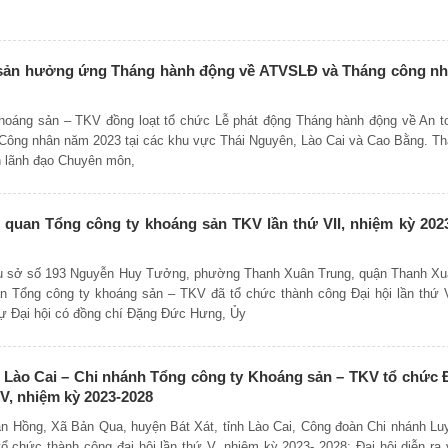
sản hưởng ứng Tháng hành động về ATVSLĐ và Tháng công n
hoáng sản – TKV đồng loạt tổ chức Lễ phát động Tháng hành động về An t
 Công nhân năm 2023 tại các khu vực Thái Nguyên, Lào Cai và Cao Bằng. T
n lãnh đạo Chuyên môn,
quan Tổng công ty khoáng sản TKV lần thứ VII, nhiệm kỳ 202
trụ sở số 193 Nguyễn Huy Tưởng, phường Thanh Xuân Trung, quận Thanh Xu
 Tổng công ty khoáng sản – TKV đã tổ chức thành công Đại hội lần thứ V
ự Đại hội có đồng chí Đặng Đức Hưng, Ủy
Lào Cai – Chi nhánh Tổng công ty Khoáng sản – TKV tổ chức 
V, nhiệm kỳ 2023-2028
Tân Hồng, Xã Bản Qua, huyện Bát Xát, tỉnh Lào Cai, Công đoàn Chi nhánh Lu
ổ chức thành công đại hội lần thứ V, nhiệm kỳ 2023- 2028; Đại hội diễn ra 