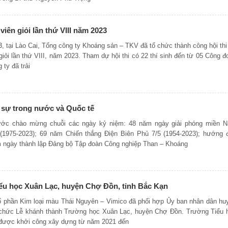
 viên giỏi lần thứ VIII năm 2023
3, tại Lào Cai, Tổng công ty Khoáng sản – TKV đã tổ chức thành công hội thi
iỏi lần thứ VIII, năm 2023. Tham dự hội thi có 22 thí sinh đến từ 05 Công đ
ty đã trải
i sự trong nước và Quốc tế
ước chào mừng chuỗi các ngày kỷ niệm: 48 năm ngày giải phóng miền 
 (1975-2023); 69 năm Chiến thắng Điện Biên Phủ 7/5 (1954-2023); hướng 
 ngày thành lập Đảng bộ Tập đoàn Công nghiệp Than – Khoáng
ểu học Xuân Lạc, huyện Chợ Đồn, tỉnh Bắc Kạn
ổ phần Kim loại màu Thái Nguyên – Vimico đã phối hợp Ủy ban nhân dân hu
 chức Lễ khánh thành Trường học Xuân Lạc, huyện Chợ Đồn. Trường Tiểu 
được khởi công xây dựng từ năm 2021 đến