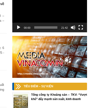
 về
8 –
a –
00:00
21:42
c 6
5 -
uất
TIÊU ĐIỂM – SỰ KIỆN
ộng
Tổng công ty Khoáng sản – TKV: “Vượt
khó” đẩy mạnh sản xuất, kinh doanh