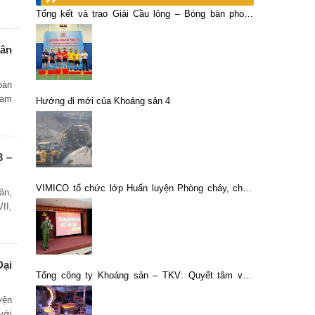
Tổng kết và trao Giải Cầu lông – Bóng bàn phong
trào TKV Khu vực các đơn vị vùng Hà Nội và ngoài
Quảng Ninh năm 2025
hân
oàn
ham
Hướng đi mới của Khoáng sản 4
3 –
VIMICO tổ chức lớp Huấn luyện Phòng cháy, chữa
ân,
cháy năm 2016
II,
Đại
Tổng công ty Khoáng sản – TKV: Quyết tâm vừa
phòng dịch vừa đảm bảo hoạt động sản xuất
yện
với