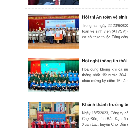
Hội thi An toàn vệ sinh
Trong hai ngày 22-23/6/202
toàn vệ sinh viên (ATVSV) g
cơ sở trực thuộc Tổng công 
Hội nghị thông tin thờ
Hòa cùng không khí cả n
thống nhất đất nước 30/4
chào mừng kỷ niệm 16 năm
Khánh thành trường ti
Ngày 18/5/2023, Công ty c
Chợ Đồn, tỉnh Bắc Kạn tổ
Xuân Lạc, huyện Chợ Đồn 