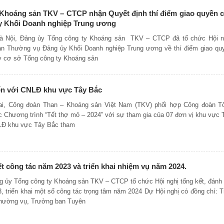
Khoáng sản TKV – CTCP nhận Quyết định thí điểm giao quyền 
ủy Khối Doanh nghiệp Trung ương
Hà Nội, Đảng ủy Tổng công ty Khoáng sản TKV – CTCP đã tổ chức Hội n
an Thường vụ Đảng ủy Khối Doanh nghiệp Trung ương về thí điểm giao qu
y cơ sở Tổng công ty Khoáng sản
ến với CNLĐ khu vực Tây Bắc
Cai, Công đoàn Than – Khoáng sản Việt Nam (TKV) phối hợp Công đoàn T
c Chương trình “Tết thợ mỏ – 2024” với sự tham gia của 07 đơn vị khu vực 
NLĐ khu vực Tây Bắc tham
t công tác năm 2023 và triển khai nhiệm vụ năm 2024.
g ủy Tổng công ty Khoáng sản TKV – CTCP tổ chức Hội nghị tổng kết, đánh 
, triển khai một số công tác trọng tâm năm 2024 Dự Hội nghị có đồng chí: T
Thường vụ, Trưởng ban Tuyên