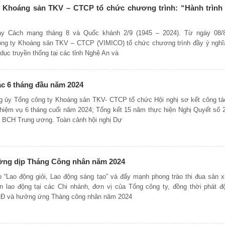
 Khoáng sản TKV – CTCP tổ chức chương trình: “Hành trình
y Cách mạng tháng 8 và Quốc khánh 2/9 (1945 – 2024). Từ ngày 08/
ông ty Khoáng sản TKV – CTCP (VIMICO) tổ chức chương trình đầy ý nghĩ
 dục truyền thống tại các tỉnh Nghệ An và
ác 6 tháng đầu năm 2024
g ủy Tổng công ty Khoáng sản TKV- CTCP tổ chức Hội nghị sơ kết công tá
nhiệm vụ 6 tháng cuối năm 2024; Tổng kết 15 năm thực hiện Nghị Quyết số 2
 BCH Trung ương. Toàn cảnh hội nghị Dự
ởng dịp Tháng Công nhân năm 2024
“Lao động giỏi, Lao động sáng tạo” và đẩy mạnh phong trào thi đua sản x
n lao động tại các Chi nhánh, đơn vị của Tổng công ty, đồng thời phát đ
LĐ và hưởng ứng Tháng công nhân năm 2024