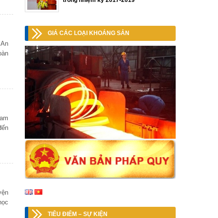
trong nhiệm kỳ 2017-2019
GIÁ CÁC LOẠI KHOÁNG SẢN
 An
oàn
Nam
đến
yện
học
TIÊU ĐIỂM – SỰ KIỆN