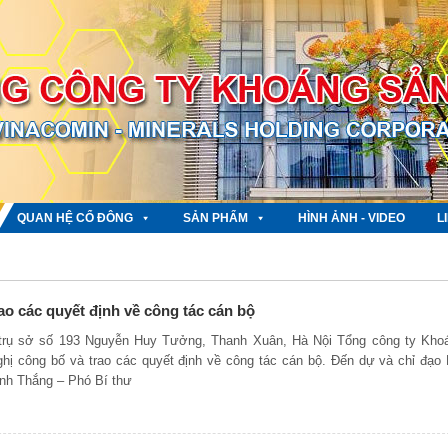
QUAN HỆ CỔ ĐÔNG
SẢN PHẨM
HÌNH ẢNH - VIDEO
L
ao các quyết định về công tác cán bộ
i trụ sở số 193 Nguyễn Huy Tưởng, Thanh Xuân, Hà Nội Tổng công ty Kho
hị công bố và trao các quyết định về công tác cán bộ. Đến dự và chỉ đạo 
ạnh Thắng – Phó Bí thư