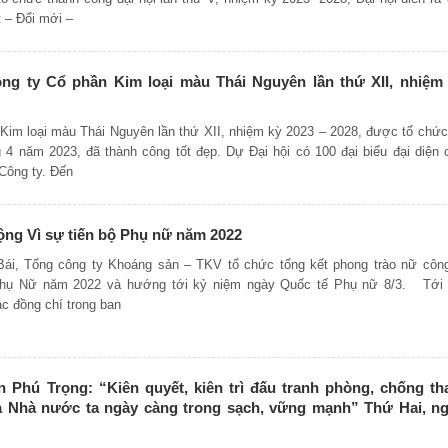
 – Đổi mới –
ng ty Cổ phần Kim loại màu Thái Nguyên lần thứ XII, nhiệm
 Kim loại màu Thái Nguyên lần thứ XII, nhiệm kỳ 2023 – 2028, được tổ chức
 4 năm 2023, đã thành công tốt đẹp. Dự Đại hội có 100 đại biểu đại diện 
Công ty. Đến
động Vì sự tiến bộ Phụ nữ năm 2022
 Bái, Tổng công ty Khoáng sản – TKV tổ chức tổng kết phong trào nữ côn
 Phụ Nữ năm 2022 và hướng tới kỷ niệm ngày Quốc tế Phụ nữ 8/3. Tới
ác đồng chí trong ban
 Phú Trọng: “Kiên quyết, kiên trì đấu tranh phòng, chống t
à Nhà nước ta ngày càng trong sạch, vững mạnh” Thứ Hai, n