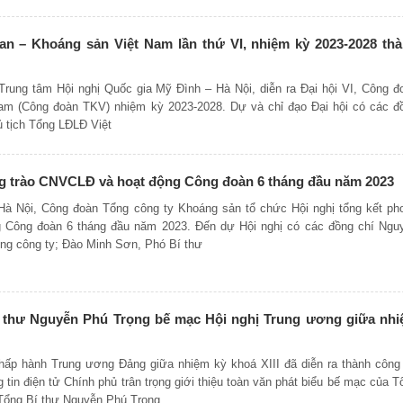
an – Khoáng sản Việt Nam lần thứ VI, nhiệm kỳ 2023-2028 th
 Trung tâm Hội nghị Quốc gia Mỹ Đình – Hà Nội, diễn ra Đại hội VI, Công đ
am (Công đoàn TKV) nhiệm kỳ 2023-2028. Dự và chỉ đạo Đại hội có các đ
ủ tịch Tổng LĐLĐ Việt
ng trào CNVCLĐ và hoạt động Công đoàn 6 tháng đầu năm 2023
Hà Nội, Công đoàn Tổng công ty Khoáng sản tổ chức Hội nghị tổng kết ph
 Công đoàn 6 tháng đầu năm 2023. Đến dự Hội nghị có các đồng chí Ngu
ng công ty; Đào Minh Sơn, Phó Bí thư
í thư Nguyễn Phú Trọng bế mạc Hội nghị Trung ương giữa nh
hấp hành Trung ương Đảng giữa nhiệm kỳ khoá XIII đã diễn ra thành công 
tin điện tử Chính phủ trân trọng giới thiệu toàn văn phát biểu bế mạc của T
Tổng Bí thư Nguyễn Phú Trọng