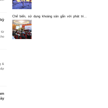
Chế biến, sử dụng khoáng sản gắn với phát triển
 kỳ
khoa học công nghệ và đổi mới sáng tạo
 từ
cho
g &
 dự
ham
gày