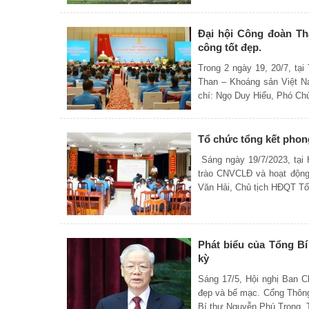
Đại hội Công đoàn Th
công tốt đẹp.
Trong 2 ngày 19, 20/7, tại
Than – Khoáng sản Việt N
chí: Ngọ Duy Hiểu, Phó Ch
Tổ chức tổng kết pho
Sáng ngày 19/7/2023, tại 
trào CNVCLĐ và hoạt động
Văn Hải, Chủ tịch HĐQT Tổ
Phát biểu của Tổng B
kỳ
Sáng 17/5, Hội nghị Ban C
đẹp và bế mạc. Cổng Thông 
Bí thư Nguyễn Phú Trọng. 