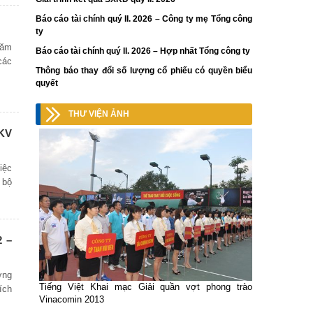
Báo cáo tài chính quý II. 2026 – Công ty mẹ Tổng công
ty
năm
Báo cáo tài chính quý II. 2026 – Hợp nhất Tổng công ty
các
Thông báo thay đổi số lượng cổ phiếu có quyền biểu
quyết
THƯ VIỆN ẢNH
TKV
iệc
 bộ
2 –
ơng
Tiếng Việt Khai mạc Giải quần vợt phong trào
ích
Vinacomin 2013