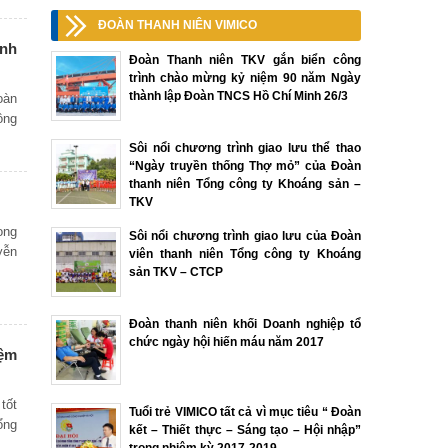
ĐOÀN THANH NIÊN VIMICO
ành
Đoàn Thanh niên TKV gắn biển công
trình chào mừng kỷ niệm 90 năm Ngày
thành lập Đoàn TNCS Hồ Chí Minh 26/3
oàn
ồng
Sôi nổi chương trình giao lưu thể thao
“Ngày truyền thống Thợ mỏ” của Đoàn
thanh niên Tổng công ty Khoáng sản –
TKV
ong
Sôi nổi chương trình giao lưu của Đoàn
yễn
viên thanh niên Tổng công ty Khoáng
sản TKV – CTCP
Đoàn thanh niên khối Doanh nghiệp tổ
chức ngày hội hiến máu năm 2017
iệm
tốt
Tuổi trẻ VIMICO tất cả vì mục tiêu “ Đoàn
ổng
kết – Thiết thực – Sáng tạo – Hội nhập”