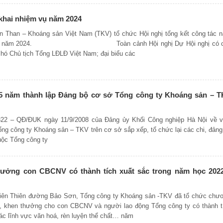
khai nhiệm vụ năm 2024
 Than – Khoáng sản Việt Nam (TKV) tổ chức Hội nghị tổng kết công tác 
hiệm vụ năm 2024. Toàn cảnh Hội nghị Dự Hội nghị có 
hó Chủ tịch Tổng LĐLĐ Việt Nam; đại biểu các
 năm thành lập Đảng bộ cơ sở Tổng công ty Khoáng sản – 
322 – QĐ/ĐUK ngày 11/9/2008 của Đảng ủy Khối Công nghiệp Hà Nội về v
ng công ty Khoáng sản – TKV trên cơ sở sắp xếp, tổ chức lại các chi, đảng
huộc Tổng công ty
ưởng con CBCNV có thành tích xuất sắc trong năm học 202
 viên Thiên đường Bảo Sơn, Tổng công ty Khoáng sản -TKV đã tổ chức chư
g, khen thưởng cho con CBCNV và người lao động Tổng công ty có thành t
các lĩnh vực văn hoá, rèn luyện thể chất… năm