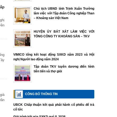
cấp
Chủ tịch UBND tỉnh Trịnh Xuân Trường
làm việc với Tập đoàn Công nghiệp Than
– Khoáng sản Việt Nam
ghị
yền
HUYỆN ỦY BÁT XÁT LÀM VIỆC VỚI
TỔNG CÔNG TY KHOÁNG SẢN – TKV
ổng
VIMICO tổng kết hoạt động SXKD năm 2023 và Hội
nghị Người lao động năm 2024
Tây
Tập đoàn TKV tuyên dương điển hình
tiên tiến và thợ giỏi
CÔNG BỐ THÔNG TIN
giá
rần
UBCK Chấp thuận kết quả phát hành cổ phiếu để trả
cổ tức
Giải trình kết qủa SXKD quý II. 2026