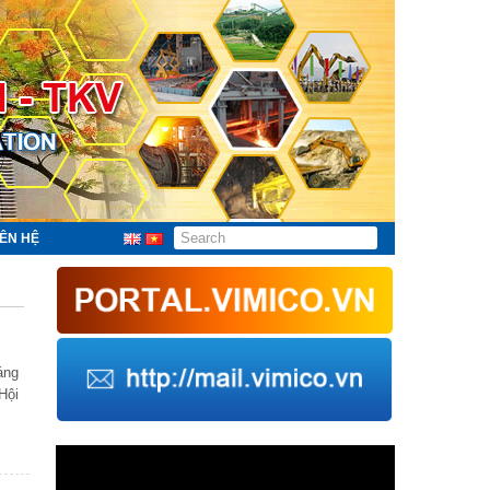
IÊN HỆ
áng
Hội
Trình
chơi
Video