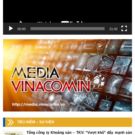
00:00
21:42
TIÊU ĐIỂM – SỰ KIỆN
Tổng công ty Khoáng sản – TKV: “Vượt khó” đẩy mạnh sản