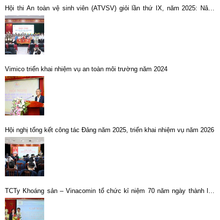
Hội thi An toàn vệ sinh viên (ATVSV) giỏi lần thứ IX, năm 2025: Nâng
hiệu quả công tác đảm bảo an toàn, vệ sinh lao động trong sản xuất
Vimico triển khai nhiệm vụ an toàn môi trường năm 2024
Hội nghị tổng kết công tác Đảng năm 2025, triển khai nhiệm vụ năm 2026
TCTy Khoáng sản – Vinacomin tổ chức kỉ niệm 70 năm ngày thành lập
Quân đội nhân dân VN và 25 năm ngày hội Quốc phòng toàn dân