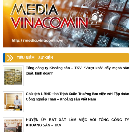
TIÊU ĐIỂM – SỰ KIỆN
Tổng công ty Khoáng sản – TKV: “Vượt khó” đẩy mạnh sản
xuất, kinh doanh
Chủ tịch UBND tỉnh Trịnh Xuân Trường làm việc với Tập đoàn
Công nghiệp Than – Khoáng sản Việt Nam
HUYỆN ỦY BÁT XÁT LÀM VIỆC VỚI TỔNG CÔNG TY
KHOÁNG SẢN – TKV