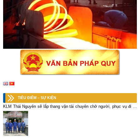
TIÊU ĐIỂM – SỰ KIỆN
KLM Thái Nguyên sẽ lắp thang vận tải chuyên chở người, phục vụ đi lại
cho thợ lò Làng Hích